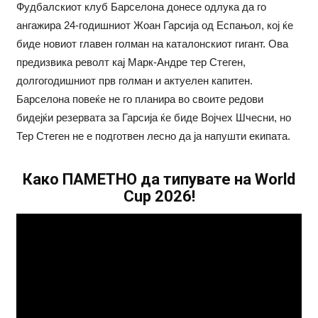
Фудбалскиот клуб Барселона донесе одлука да го
ангажира 24-годишниот Жоан Гарсија од Еспањол, кој ќе
биде новиот главен голман на каталонскиот гигант. Ова
предизвика револт кај Марк-Андре тер Стеген,
долгогодишниот прв голман и актуелен капитен.
Барселона повеќе не го планира во своите редови
бидејќи резервата за Гарсија ќе биде Војчех Шчесни, но
Тер Стеген не е подготвен лесно да ја напушти екипата.
Како ПАМЕТНО да типувате на World
Cup 2026!