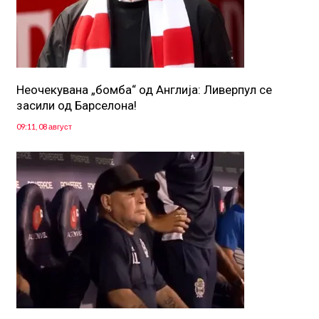
Неочекувана „бомба“ од Англија: Ливерпул се
засили од Барселона!
09:11, 08 август