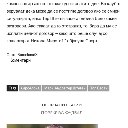
компензација ако се откаже од останатите две. Во клубот
веруваат дека може да се постигне договор ако се смири
ситуацијата, иако Тер Штеген засега одбива било какви
разговори. Ако сакаат да го отстранат, тој бара да му се
исплати целиот договор – како што беше случај со
кошаркарот Никола Миротиќ,” објавува Спорт.
Фото: Barcelona/X
Коментари
Tags
барселона
Марк-Андре тер Штеген
Топ Вести
ПОВРЗАНИ СТАТИИ
ПОВЕЌЕ ВО ФУДБАЛ