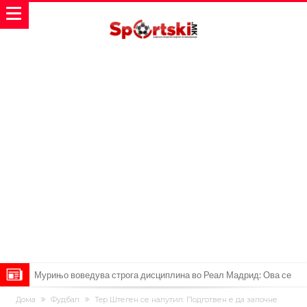
Мурињо воведува строга дисциплина во Реал Мадрид: Ова се
трите нови правила
Неочекувана „бомба“ од Англија: Ливерпул се засили од
Дома
Фудбал
Teр Штеген се налутил: Подготвен е да започне