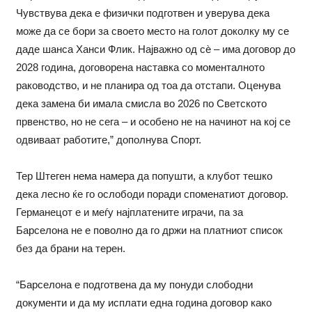
Чувствува дека е физички подготвен и уверува дека
може да се бори за своето место на голот доколку му се
даде шанса Ханси Флик. Најважно од сѐ – има договор до
2028 година, договорена наставка со моменталното
раководство, и не планира од тоа да отстапи. Оценува
дека замена би имала смисла во 2026 по Светското
првенство, но не сега – и особено не на начинот на кој се
одвиваат работите,” дополнува Спорт.
Тер Штеген нема намера да попушти, а клубот тешко
дека лесно ќе го ослободи поради споменатиот договор.
Германецот е и меѓу најплатените играчи, па за
Барселона не е поволно да го држи на платниот список
без да брани на терен.
“Барселона е подготвена да му понуди слободни
документи и да му исплати една година договор како