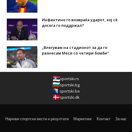
Инфантино го возвраќа ударот, кој сè
досега го поддржал?
„Влегувам на стадионот за да го
разнесам Меси со четири бомби“
sportski.rs
sportski.bg
sportski.ba
sportski.dk
Најнови спортски вести и резултати
Маркетинг
Контакт
За нас