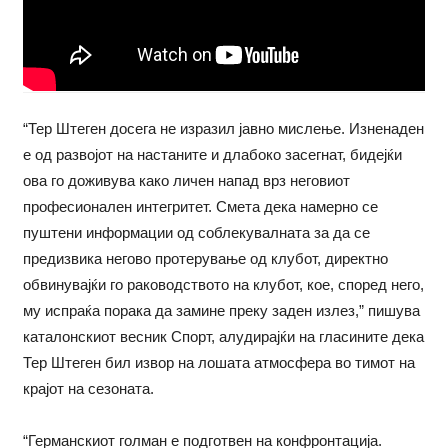
“Тер Штеген досега не изразил јавно мислење. Изненаден
е од развојот на настаните и длабоко засегнат, бидејќи
ова го доживува како личен напад врз неговиот
професионален интегритет. Смета дека намерно се
пуштени информации од соблекувалната за да се
предизвика негово протерување од клубот, директно
обвинувајќи го раководството на клубот, кое, според него,
му испраќа порака да замине преку заден излез,” пишува
каталонскиот весник Спорт, алудирајќи на гласините дека
Тер Штеген бил извор на лошата атмосфера во тимот на
крајот на сезоната.
“Германскиот голман е подготвен на конфронтација.