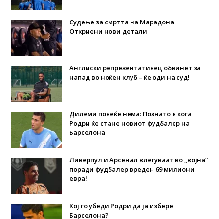
Судење за смртта на Марадона:
Откриени нови детали
Англиски репрезентативец обвинет за
напад во ноќен клуб – ќе оди на суд!
Дилеми повеќе нема: Познато е кога
Родри ќе стане новиот фудбалер на
Барселона
Ливерпул и Арсенал влегуваат во „војна“
поради фудбалер вреден 69 милиони
евра!
Кој го убеди Родри да ја избере
Барселона?