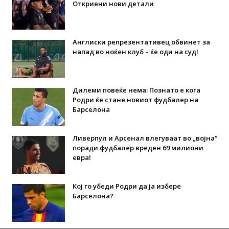
Откриени нови детали
Англиски репрезентативец обвинет за
напад во ноќен клуб – ќе оди на суд!
Дилеми повеќе нема: Познато е кога
Родри ќе стане новиот фудбалер на
Барселона
Ливерпул и Арсенал влегуваат во „војна“
поради фудбалер вреден 69 милиони
евра!
Кој го убеди Родри да ја избере
Барселона?