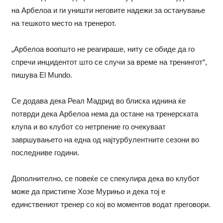
на Арбелоа и ги уништи неговите надежи за останување
на тешкото место на тренерот.
„Арбелоа воопшто не реагираше, ниту се обиде да го
спречи инцидентот што се случи за време на тренингот“,
пишува El Mundo.
Се додава дека Реал Мадрид во блиска иднина ќе
потврди дека Арбелоа нема да остане на тренерската
клупа и во клубот со нетрпение го очекуваат
завршувањето на една од најтурбулентните сезони во
последниве години.
Дополнително, се повеќе се спекулира дека во клубот
може да пристигне Хозе Мурињо и дека тој е
единствениот тренер со кој во моментов водат преговори.