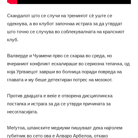
Скандалот што се случи на тренингот сè уште се
одекнува, а во клубот започнаа истрага за да утврдат
што точно се случува во соблекувалната на кралскиот
клуб.
Валверде и Чуамени прво се скараа во среда, но
вчераниот конфликт ескалираше во сериозна тепачка, од
која Ургваецот заврши во болница поради повреда на
главата и му беше детектиран потрес на мозокот.
Против двајцата е веќе е отворена дисциплинска
постапка и истрага за да се утврди причината за
несогласијата.
Меѓутоа, шпанските медиуми пишуваат дека најголем
губитник во сето ова е Алваро Арбелоа, откако