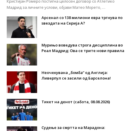
Кристијан Ромеро постигна целосен договор со Атлетико
Мадрид за личните услови, објави Матео Морето, …
Арсенал со 138 милиони евра тргнува по
ѕвездата на Серија А?
Мурињо воведува строга дисциплина во
Реал Мадрид: Ова се трите нови правила
Неочекувана „бомба“ од Англија:
Ливерпул се засили од Барселона!
Тикет на денот (сабота, 08.08.2026)
Судење за смртта на Марадона: