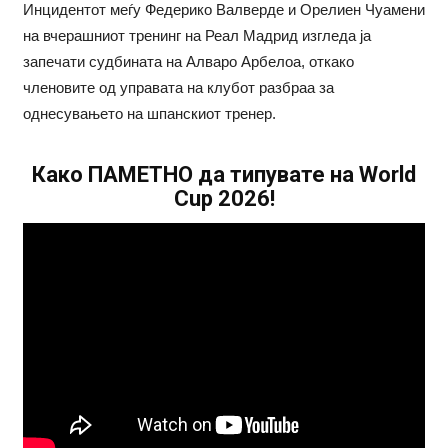
Инцидентот меѓу Федерико Валверде и Орелиен Чуамени
на вчерашниот тренинг на Реал Мадрид изгледа ја
запечати судбината на Алваро Арбелоа, откако
членовите од управата на клубот разбраа за
однесувањето на шпанскиот тренер.
Како ПАМЕТНО да типувате на World
Cup 2026!