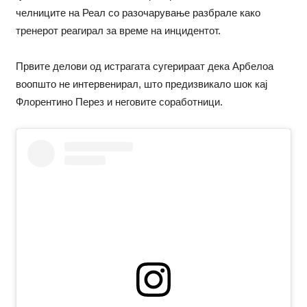
челниците на Реал со разочарување разбрале како
тренерот реагирал за време на инцидентот.
Првите делови од истрагата сугерираат дека Арбелоа
воопшто не интервенирал, што предизвикало шок кај
Флорентино Перез и неговите соработници.