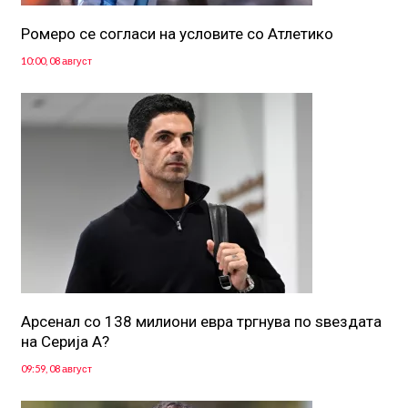
Ромеро се согласи на условите со Атлетико
10:00, 08 август
Арсенал со 138 милиони евра тргнува по ѕвездата
на Серија А?
09:59, 08 август