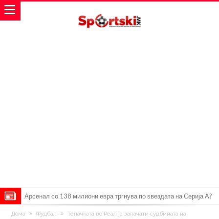
Арсенал со 138 милиони евра тргнува по ѕвездата на Серија А?
Мурињо воведува строга дисциплина во Реал Мадрид: Ова се
Дома
Фудбал
Тепачката во Реал ја запачати судбината на