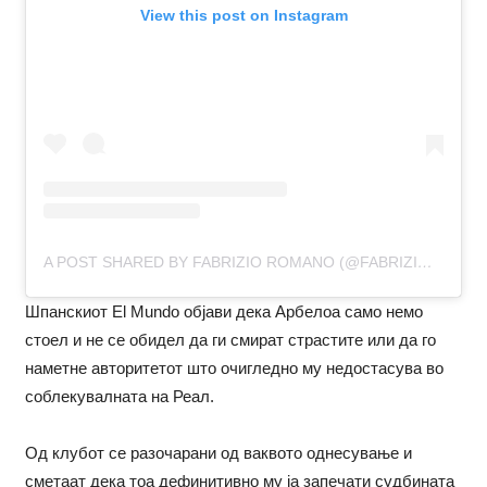
View this post on Instagram
A POST SHARED BY FABRIZIO ROMANO (@FABRIZIOROM)
Шпанскиот El Mundo објави дека Арбелоа само немо
стоел и не се обидел да ги смират страстите или да го
наметне авторитетот што очигледно му недостасува во
соблекувалната на Реал.
Од клубот се разочарани од ваквото однесување и
сметаат дека тоа дефинитивно му ја запечати судбината