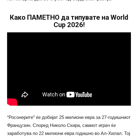
Како ПАМЕТНО да типувате на World
Cup 2026!
“Росонерите” ќе добијат 25 милиони евра за 27-годишниот
Французин. Според Николо Скира, самиот играч ќе
заработува по 22 милиони евра годишно во Ал-Хилал. Тој