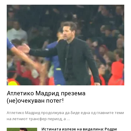
Атлетико Мадрид презема
(не)очекуван потег!
Атлетико Мадрид продолжува да биде една од главните теми
на летниот трансфер период, а …
Истината излезе на виделина: Родри