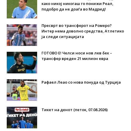
како никој никогаш го понижи Реал,
подобро да не доаѓа во Мадрид!
Пресврт во трансферот на Ромеро?
Интер нема доволно средства, Атлетико
ја следи ситуацијата
ГОТОВО Е! Челси носи нов лев бек –
трансфер вреден 21 милион евра
Рафаел Леао со нова понуда од Турција
Тикет на денот (петок, 07.08.2026)