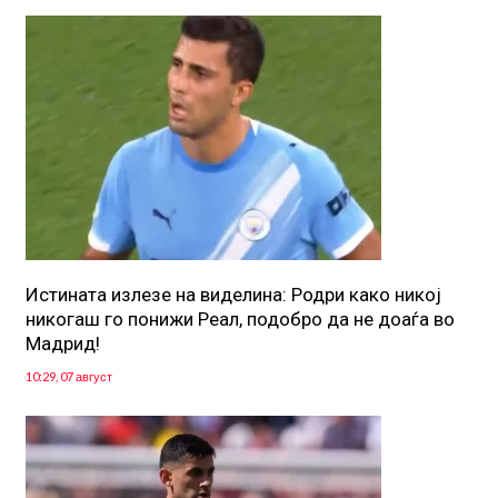
Истината излезе на виделина: Родри како никој
никогаш го понижи Реал, подобро да не доаѓа во
Мадрид!
10:29, 07 август