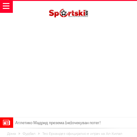
Пресврт во трансферот на Ромеро? Интер нема доволно
Дома
Фудбал
Тео Ернандез официјално е играч на Ал-Хилал