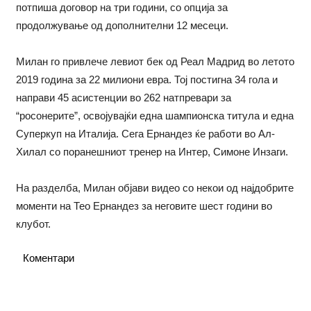
потпиша договор на три години, со опција за
продолжување од дополнителни 12 месеци.
Милан го привлече левиот бек од Реал Мадрид во летото
2019 година за 22 милиони евра. Тој постигна 34 гола и
направи 45 асистенции во 262 натпревари за
“росонерите”, освојувајќи една шампионска титула и една
Суперкуп на Италија. Сега Ернандез ќе работи во Ал-
Хилал со поранешниот тренер на Интер, Симоне Инзаги.
На разделба, Милан објави видео со некои од најдобрите
моменти на Тео Ернандез за неговите шест години во
клубот.
Коментари