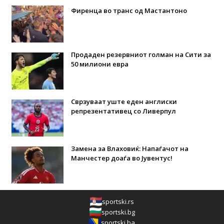
Фиренца во транс од Мастантоно
Продаден резервниот голман на Сити за
50 милиони евра
Сврзуваат уште еден англиски
репрезентативец со Ливерпул
Замена за Влаховиќ: Напаѓачот на
Манчестер доаѓа во Јувентус!
sportski.rs
sportski.bg
sportski.ba