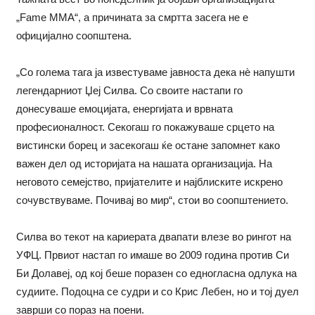
„Fame MMA“, а причината за смртта засега не е
официјално соопштена.
„Со голема тага ја известуваме јавноста дека нè напушти
легендарниот Џеј Силва. Со своите настапи го
донесуваше емоцијата, енергијата и врвната
професионалност. Секогаш го покажуваше срцето на
вистински борец и засекогаш ќе остане запомнет како
важен дел од историјата на нашата организација. На
неговото семејство, пријателите и најблиските искрено
сочувствуваме. Почивај во мир“, стои во соопштението.
Силва во текот на кариерата двапати влезе во рингот на
УФЦ. Првиот настап го имаше во 2009 година против Си
Би Долавеј, од кој беше поразен со едногласна одлука на
судиите. Подоцна се судри и со Крис Лебен, но и тој дуел
заврши со пораз на поени.