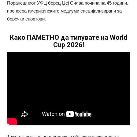
Поранешниот УФЦ борец Џеј Силва почина на 45 години,
пренесоа американските медиуми специјализирани за
боречки спортови.
Како ПАМЕТНО да типувате на World
Cup 2026!
Тажната вест во понеделник ја објави организацијата