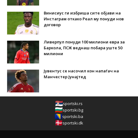
Винисиус ги избриша сите објави на
Инстаграм откако Реал му понуди нов
договор
Ливерпул понуди 100 милиони евра за
Баркола, ПСЖ веднаш побара уште 50
милиони
Јувентус се насочил кон напаѓач на
Манчестер Јунајтед
sportski.rs
sportski.bg
sportski.ba
sportski.dk