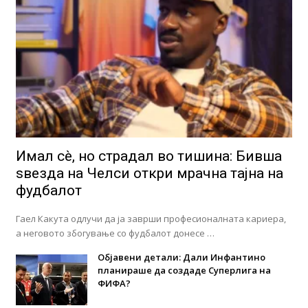
Имал сè, но страдал во тишина: Бивша
ѕвезда на Челси откри мрачна тајна на
фудбалот
Гаел Какута одлучи да ја заврши професионалната кариера,
а неговото збогување со фудбалот донесе …
Објавени детали: Дали Инфантино
планираше да создаде Суперлига на
ФИФА?