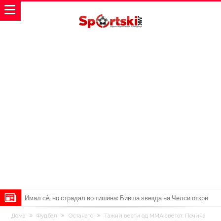
Имал сè, но страдал во тишина: Бивша ѕвезда на Челси откри
мрачна тајна на фудбалот
Објавени детали: Дали Инфантино планираше да создаде
Дома
Фудбал
Останато
Тажни вести од ММА светот: Почина