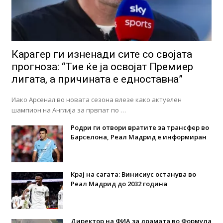
Карагер ги изненади сите со својата
прогноза: “Тие ќе ја освојат Премиер
лигата, а причината е едноставна”
Иако Арсенал во новата сезона влезе како актуелен
шампион на Англија за првпат по …
Родри ги отвори вратите за трансфер во
Барселона, Реал Мадрид е информиран
Крај на сагата: Винисиус останува во
Реал Мадрид до 2032 година
Директор на ФИА за драмата во Формула