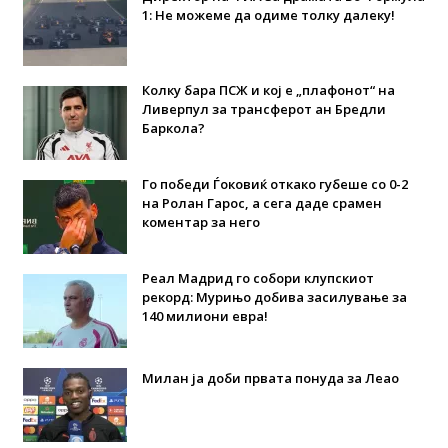
1: Не можеме да одиме толку далеку!
Колку бара ПСЖ и кој е „плафонот“ на
Ливерпул за трансферот ан Бредли
Баркола?
Го победи Ѓоковиќ откако губеше со 0-2
на Ролан Гарос, а сега даде срамен
коментар за него
Реал Мадрид го собори клупскиот
рекорд: Мурињо добива засилување за
140 милиони евра!
Милан ја доби првата понуда за Леао