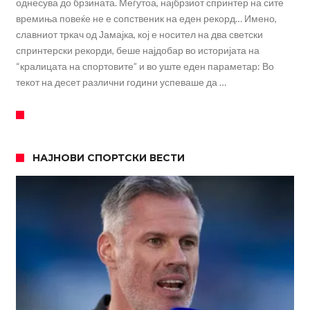
однесува до брзината. Меѓутоа, најбрзиот спринтер на сите
времиња повеќе не е сопственик на еден рекорд… Имено,
славниот тркач од Јамајка, кој е носител на два светски
спринтерски рекорди, беше најдобар во историјата на
“кралицата на спортовите” и во уште еден параметар: Во
текот на десет различни години успеваше да …
НАЈНОВИ СПОРТСКИ ВЕСТИ