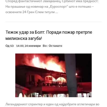
Според фантастичниот Јамајканец, Србинот има предност:
На прашање од новинар на „Еуроспорт“ што е потешко –
освоените 24 Грен Слем титули …
Тежок удар за Болт: Поради пожар претрпе
милионска загуба!
Од
SD
14:00, 24 ноември
Во :
Останато
Легендарниот спринтер и еден од најдобрите атлетичари во