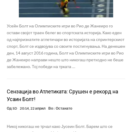
Усейн Болт на Олимписките игри во Рио де Жанеиро го
остави својот траен белег во спортската историја. Како еден
од најпризнатите атлетичари во историјата на спринтерскиот
спорт, Болт се издвојува со своите постигнувања. На денешен
ден, 14 август 2016 година, Болт на Олимписките игри во Рио
де Жанеиро направи нешто што никогаш претходно не беше
забележано. Тој победи на трката …
Сензација во Атлетиката: Срушен е рекорд на
Усаин Болт!
Од
SD
20:14, 22 април
Во :
Останато
Никој никогаш не трчал како Јусеин Болт. Барем што се