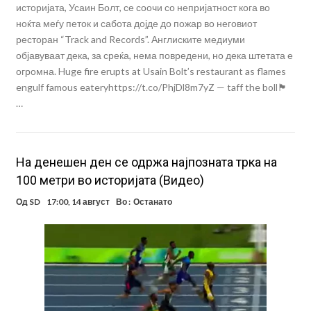
историјата, Усаин Болт, се соочи со непријатност кога во
ноќта меѓу петок и сабота дојде до пожар во неговиот
ресторан “Track and Records”. Англиските медиуми
објавуваат дека, за среќа, нема повредени, но дека штетата е
огромна. Huge fire erupts at Usain Bolt’s restaurant as flames
engulf famous eateryhttps://t.co/PhjDl8m7yZ — taff the boll🏴
…
На денешен ден се одржа најпозната трка на
100 метри во историјата (Видео)
Од
SD
17:00, 14 август
Во :
Останато