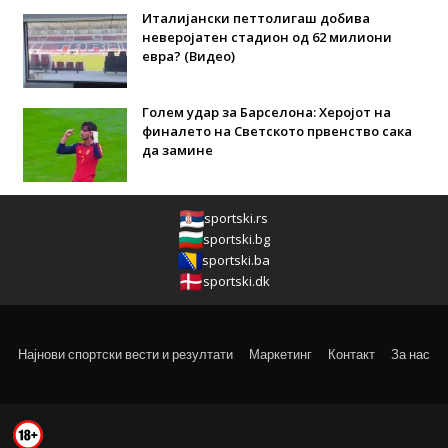
Италијански петтолигаш добива
неверојатен стадион од 62 милиони
евра? (Видео)
Голем удар за Барселона: Херојот на
финалето на Светското првенство сака
да замине
sportski.rs
sportski.bg
sportski.ba
sportski.dk
Најнови спортски вести и резултати
Маркетинг
Контакт
За нас