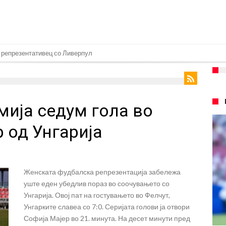
 репрезентативец со Ливерпул
т на Манчестер доаѓа во Јувентус!
 бојкот на турнирите на ФИФА поради Инфантино
ија седум гола во
 на Реал: Протекоа детали од разговорот што го потресе Мадрид!
верпул сака да се засили од Реал Мадрид!
 од Унгарија
ојата прогноза: “Тие ќе ја освојат Премиер лигата, а причината е едноставн
рансфер во Барселона, Реал Мадрид е информиран
Женската фудбалска репрезентација забележа
нува во Реал Мадрид до 2032 година
уште еден убедлив пораз во соочувањето со
о Формула 1: Не можеме да одиме толку далеку!
Унгарија. Овој пат на гостувањето во Фелчут,
Унгарките славеа со 7:0. Серијата голови ја отвори
онот“ на Ливерпул за трансферот ан Бредли Баркола?
Софија Мајер во 21. минута. На десет минути пред