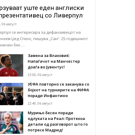
рзуваат уште еден англиски
презентативец со Ливерпул
, 06 август
ерпул се интересира за дефанзивецот на
енхем Џед Спенс, пишува „Сан“. 25-годишниот
аничен бек …
Замена за Влаховиќ:
Напаѓачот на Манчестер
доаѓа во Јувентус!
23:00, 06 август
УЕФА повторно се заканува со
бојкот на турнирите на ФИФА
поради Инфантино
22:40, 06 август
Мурињо бесен поради
одлуката на Реал: Протекоа
детали од разговорот што го
потресе Мадрид!