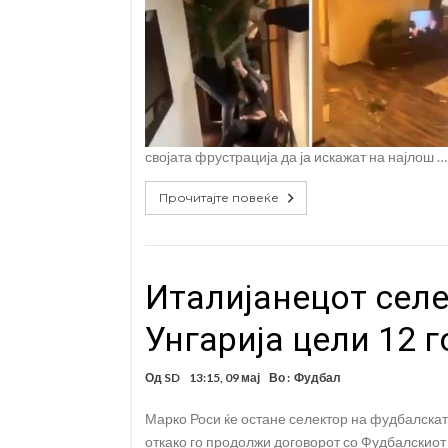
својата фрустрација да ја искажат на најлош …
Прочитајте повеќе
Италијанецот селе
Унгарија цели 12 г
Од
SD
13:15, 09 мај
Во :
Фудбал
Марко Роси ќе остане селектор на фудбалската
откако го продолжи договорот со Фудбалскиот с