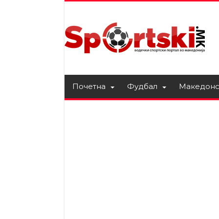
Почетна
Фудбал
Македонс