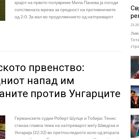
крајот на првото полувреме Мила Панева ја погоди
Св
сопствената мрежа за предност на противничките
ре
од 2:0. За жал во продолжението од натпреварот
23:20
Лив
Тот
стр
ското првенство:
дниот напад им
аните против Унгарците
Германските судии Роберт Шулце и Тобијас Тенис
станаа главна тема на натпреварот меѓу Шведска и
Унгарија (32:32) во претпоследното коло од втората