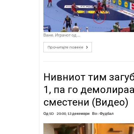
Ване. Играчот од …
Прочитајте повеќе
Нивниот тим загуб
1, па го демолира
сместени (Видео)
Од
SD
20:00, 13 декември
Во :
Фудбал