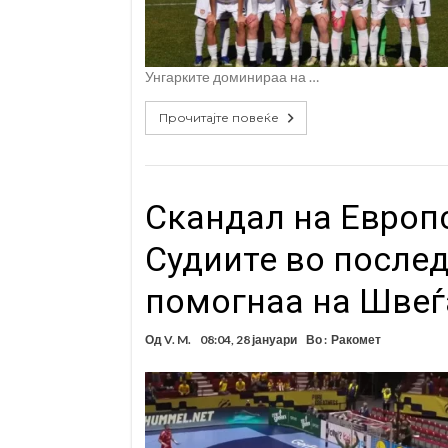
Унгарките доминираа на …
Прочитајте повеќе
Скандал на Европ
Судиите во после
помогнаа на Швеѓ
Од
V. M.
08:04, 28 јануари
Во :
Ракомет