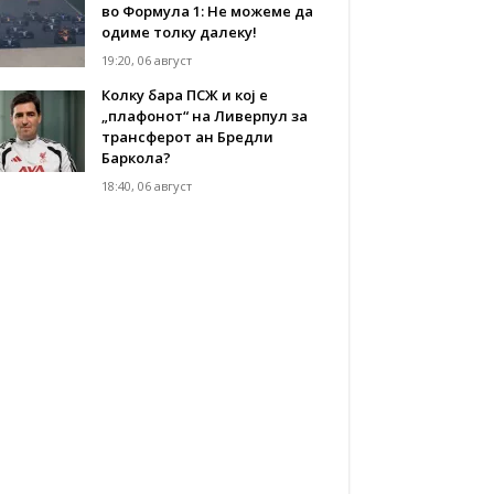
во Формула 1: Не можеме да
одиме толку далеку!
19:20, 06 август
Колку бара ПСЖ и кој е
„плафонот“ на Ливерпул за
трансферот ан Бредли
Баркола?
18:40, 06 август