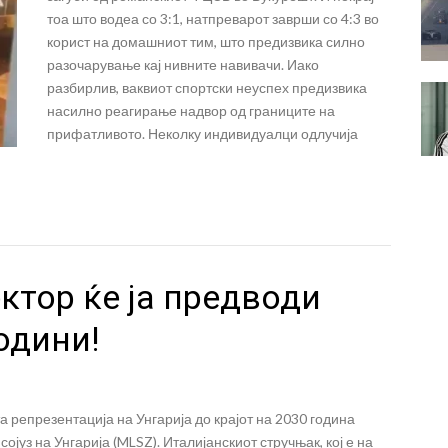
тоа што водеа со 3:1, натпреварот заврши со 4:3 во
корист на домашниот тим, што предизвика силно
разочарување кај нивните навивачи. Иако
разбирлив, ваквиот спортски неуспех предизвика
насилно реагирање надвор од границите на
прифатливото. Неколку индивидуалци одлучија
ктор ќе ја предводи
одини!
 репрезентација на Унгарија до крајот на 2030 година
ојуз на Унгарија (MLSZ). Италијанскиот стручњак, кој е на