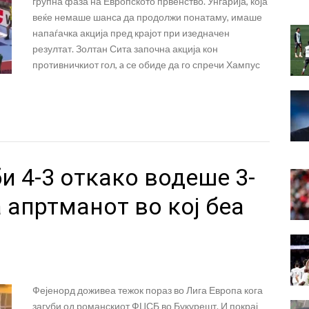
групна фаза на Европското првенство. Унгарија, која
веќе немаше шансa да продолжи понатаму, имаше
напаѓачка акција пред крајот при изедначен
резултат. Золтан Сита започна акција кон
противничкиот гол, a се обиде да го спречи Хампус
и 4-3 откако водеше 3-
а апртманот во кој беа
Фејенорд доживеа тежок пораз во Лига Европа кога
загуби од романскиот ФЦСБ во Букурешт. И покрај