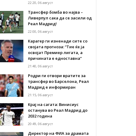
22:20, 06 август
Трансфер бомба во најва –
Ливерпул сака да се засили од
Реал Мадрид!
22:00, 06 август
Карагер ги изненади сите со
својата прогноза: “Тие ќе ја
освојат Премиер лигата, а
причината е едноставна”
21:40, 06 август
Родри ги отвори вратите за
трансфер во Барселона, Реал
Мадрид е информиран
21:15, 06 август
Крај на сагата: Винисиус
останува во Реал Мадрид до
2032 година
20:49, 06 август
Директор на ФИА за драмата