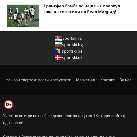
Трансфер бомба во најва – Ливерпул
сака да се засили од Реал Мадрид!
sportski.rs
sportski.bg
sportski.ba
sportski.dk
Најнови спортски вести и резултати
Маркетинг
Контакт
За нас
Учество во игри на среќа е дозволено за лица со 18+ години. Играј
одговорно!
Согласно Законот за игрите на среќа и за забавните игри не е