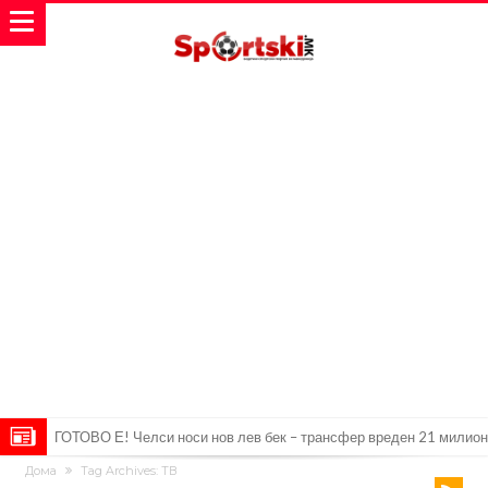
ГОТОВО Е! Челси носи нов лев бек – трансфер вреден 21 милион
Дома
Tag Archives: ТВ
евра
Рафаел Леао со нова понуда од Турција