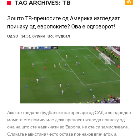
TAG ARCHIVES: ТВ
Тикет на денот (петок, 07.08.2026)
Фиренца во транс од Мастантоно
Зошто ТВ-преносите од Америка изгледаат
поинаку од европските? Ова е одговорот!
Продаден резервниот голман на Сити за 50 милиони евра
Од
SD
14:51, 07 јуни
Во :
Фудбал
Сврзуваат уште еден англиски репрезентативец со Ливерпул
Замена за Влаховиќ: Напаѓачот на Манчестер доаѓа во Јувентус!
УЕФА повторно се заканува со бојкот на турнирите на ФИФА
поради Инфантино
Мурињо бесен поради одлуката на Реал: Протекоа детали од
разговорот што го потресе Мадрид!
Трансфер бомба во најва – Ливерпул сака да се засили од Реал
Мадрид!
Ако сте гледале фудбалски натпревари од САД и во одреден
момент сте помислиле дека преносот изгледа поинаку од
она на што сте навикнати во Европа, не сте си замислувале.
Сликата навистина често остава поинаков впечаток, а