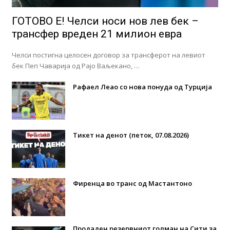
ГОТОВО Е! Челси носи нов лев бек –
трансфер вреден 21 милион евра
Челси постигна целосен договор за трансферот на левиот
бек Пеп Чаварија од Рајо Ваљекано, …
Рафаел Леао со нова понуда од Турција
Тикет на денот (петок, 07.08.2026)
Фиренца во транс од Мастантоно
Продаден резервниот голман на Сити за