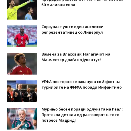
50 милиони евра
Сврзуваат уште еден англиски
репрезентативец со Ливерпул
Замена за Влаховиќ: Напаѓачот на
Манчестер доаѓа во Јувентус!
УЕФА повторно се заканува со бојкот на
турнирите на ФИФА поради Инфантино
Мурињо бесен поради одлуката на Реал:
Протекоа детали од разговорот што го
потресе Мадрид!