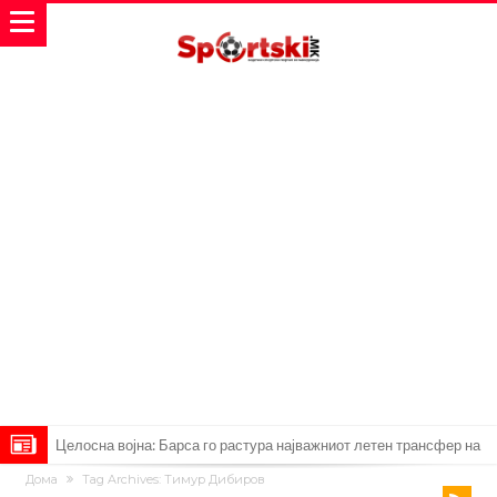
Целосна војна: Барса го растура најважниот летен трансфер на
Дома
Tag Archives: Тимур Дибиров
Атлетико?!
Инфантино имал љубовница: Испливаа скандалозни