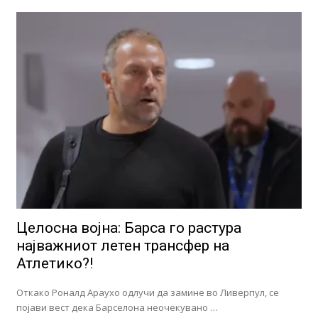
Целосна војна: Барса го растура
најважниот летен трансфер на
Атлетико?!
Откако Роналд Араухо одлучи да замине во Ливерпул, се
појави вест дека Барселона неочекувано …