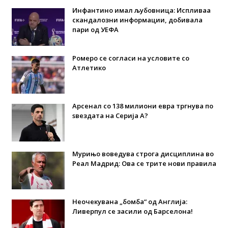
Инфантино имал љубовница: Испливаа
скандалозни информации, добивала
пари од УЕФА
Ромеро се согласи на условите со
Атлетико
Арсенал со 138 милиони евра тргнува по
ѕвездата на Серија А?
Мурињо воведува строга дисциплина во
Реал Мадрид: Ова се трите нови правила
Неочекувана „бомба“ од Англија:
Ливерпул се засили од Барселона!