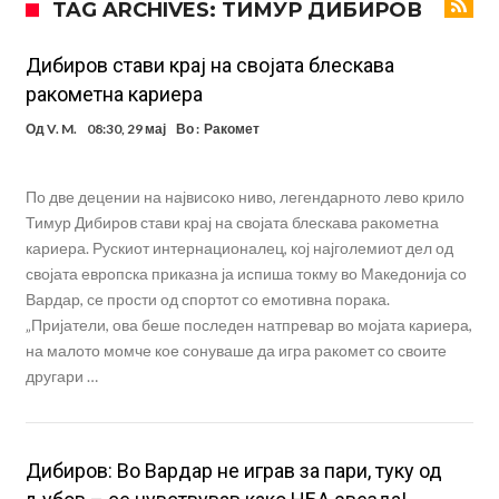
TAG ARCHIVES: ТИМУР ДИБИРОВ
информации, добивала пари од УЕФА
Ромеро се согласи на условите со Атлетико
Арсенал со 138 милиони евра тргнува по ѕвездата на Серија А?
Дибиров стави крај на својата блескава
ракометна кариера
Мурињо воведува строга дисциплина во Реал Мадрид: Ова се
Од
V. M.
08:30, 29 мај
Во :
Ракомет
трите нови правила
Неочекувана „бомба“ од Англија: Ливерпул се засили од
Барселона!
Тикет на денот (сабота, 08.08.2026)
По две децении на највисоко ниво, легендарното лево крило
Судење за смртта на Марадона: Откриени нови детали
Тимур Дибиров стави крај на својата блескава ракометна
кариера. Рускиот интернационалец, кој најголемиот дел од
Англиски репрезентативец обвинет за напад во ноќен клуб – ќе
својата европска приказна ја испиша токму во Македонија со
оди на суд!
Дилеми повеќе нема: Познато е кога Родри ќе стане новиот
Вардар, се прости од спортот со емотивна порака.
„Пријатели, ова беше последен натпревар во мојата кариера,
фудбалер на Барселона
на малото момче кое сонуваше да игра ракомет со своите
другари …
Дибиров: Во Вардар не играв за пари, туку од