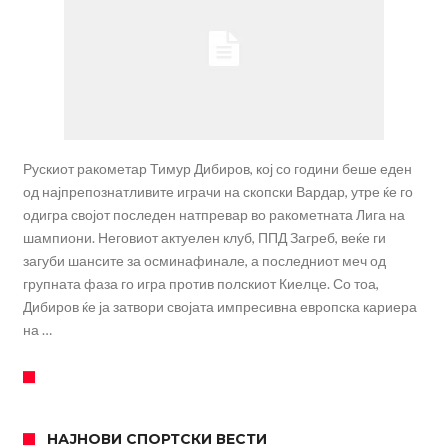
Рускиот ракометар Тимур Дибиров, кој со години беше еден
од најпрепознатливите играчи на скопски Вардар, утре ќе го
одигра својот последен натпревар во ракометната Лига на
шампиони. Неговиот актуелен клуб, ППД Загреб, веќе ги
загуби шансите за осминафинале, а последниот меч од
групната фаза го игра против полскиот Киелце. Со тоа,
Дибиров ќе ја затвори својата импресивна европска кариера
на …
НАЈНОВИ СПОРТСКИ ВЕСТИ