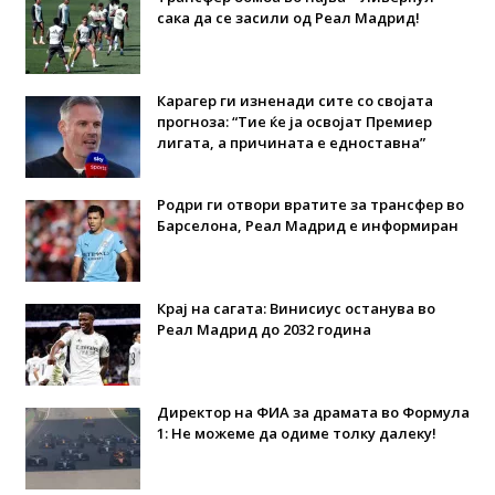
сака да се засили од Реал Мадрид!
Карагер ги изненади сите со својата
прогноза: “Тие ќе ја освојат Премиер
лигата, а причината е едноставна”
Родри ги отвори вратите за трансфер во
Барселона, Реал Мадрид е информиран
Крај на сагата: Винисиус останува во
Реал Мадрид до 2032 година
Директор на ФИА за драмата во Формула
1: Не можеме да одиме толку далеку!