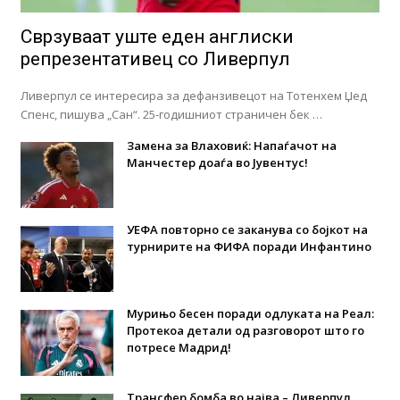
Сврзуваат уште еден англиски
репрезентативец со Ливерпул
Ливерпул се интересира за дефанзивецот на Тотенхем Џед
Спенс, пишува „Сан“. 25-годишниот страничен бек …
Замена за Влаховиќ: Напаѓачот на
Манчестер доаѓа во Јувентус!
УЕФА повторно се заканува со бојкот на
турнирите на ФИФА поради Инфантино
Мурињо бесен поради одлуката на Реал:
Протекоа детали од разговорот што го
потресе Мадрид!
Трансфер бомба во најва – Ливерпул