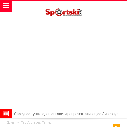
Сврзуваат уште еден англиски репрезентативец со Ливерпул
Дома
Tag Archives: Тенис
Замена за Влаховиќ: Напаѓачот на Манчестер доаѓа во Јувентус!