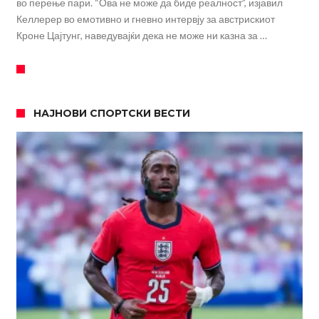
во перење пари. “Ова не може да биде реалност”, изјавил
Келлерер во емотивно и гневно интервју за австрискиот
Кроне Цајтунг, наведувајќи дека не може ни казна за …
НАЈНОВИ СПОРТСКИ ВЕСТИ