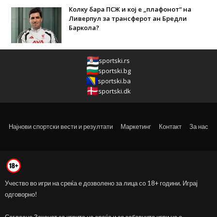
Колку бара ПСЖ и кој е „плафонот“ на
Ливерпул за трансферот ан Бредли
Баркола?
sportski.rs
sportski.bg
sportski.ba
sportski.dk
Најнови спортски вести и резултати
Маркетинг
Контакт
За нас
Учество во игри на среќа е дозволено за лица со 18+ години. Играј
одговорно!
Согласно Законот за игрите на среќа и за забавните игри не е