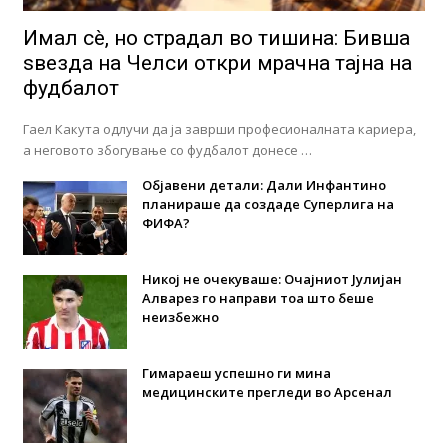
Имал сè, но страдал во тишина: Бивша
ѕвезда на Челси откри мрачна тајна на
фудбалот
Гаел Какута одлучи да ја заврши професионалната кариера,
а неговото збогување со фудбалот донесе …
Објавени детали: Дали Инфантино
планираше да создаде Суперлига на
ФИФА?
Никој не очекуваше: Очајниот Јулијан
Алварез го направи тоа што беше
неизбежно
Гимараеш успешно ги мина
медицинските прегледи во Арсенал