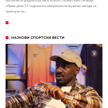
англиската фудбалска лига. Клубот, познат како Лебеди,
објави дека 53-годишната американска музичка ѕвезда се
приклучи на …
НАЈНОВИ СПОРТСКИ ВЕСТИ