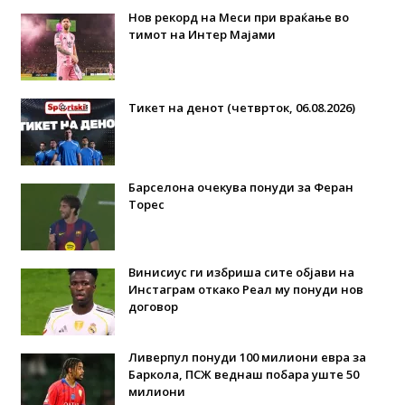
Нов рекорд на Меси при враќање во
тимот на Интер Мајами
Тикет на денот (четврток, 06.08.2026)
Барселона очекува понуди за Феран
Торес
Винисиус ги избриша сите објави на
Инстаграм откако Реал му понуди нов
договор
Ливерпул понуди 100 милиони евра за
Баркола, ПСЖ веднаш побара уште 50
милиони