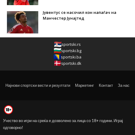
Јувентус се насочил кон напаѓач на
Манчестер Јунајтед
sportski.rs
sportski.bg
sportski.ba
sportski.dk
Најнови спортски вести и резултати
Маркетинг
Контакт
За нас
Учество во игри на среќа е дозволено за лица со 18+ години. Играј
одговорно!