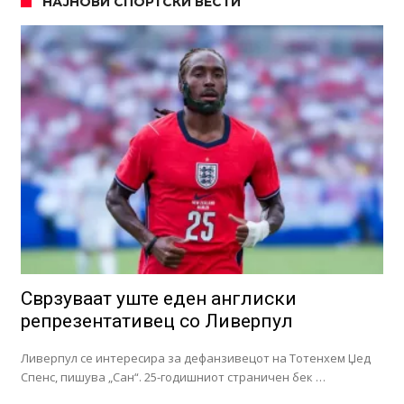
НАЈНОВИ СПОРТСКИ ВЕСТИ
Сврзуваат уште еден англиски
репрезентативец со Ливерпул
Ливерпул се интересира за дефанзивецот на Тотенхем Џед
Спенс, пишува „Сан“. 25-годишниот страничен бек …