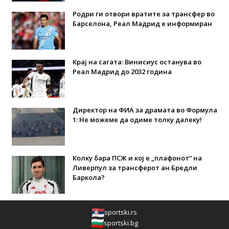
Родри ги отвори вратите за трансфер во
Барселона, Реал Мадрид е информиран
Крај на сагата: Винисиус останува во
Реал Мадрид до 2032 година
Директор на ФИА за драмата во Формула
1: Не можеме да одиме толку далеку!
Колку бара ПСЖ и кој е „плафонот“ на
Ливерпул за трансферот ан Бредли
Баркола?
sportski.rs
sportski.bg