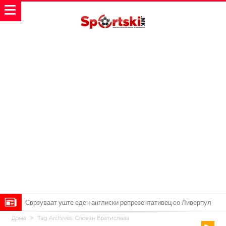
Сврзуваат уште еден англиски репрезентативец со Ливерпул
Дома
Tag Archives: Слован Братислава
Замена за Влаховиќ: Напаѓачот на Манчестер доаѓа во Јувентус!