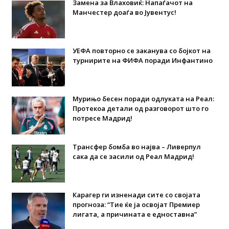
Замена за Влаховиќ: Напаѓачот на
Манчестер доаѓа во Јувентус!
УЕФА повторно се заканува со бојкот на
турнирите на ФИФА поради Инфантино
Мурињо бесен поради одлуката на Реал:
Протекоа детали од разговорот што го
потресе Мадрид!
Трансфер бомба во најва – Ливерпул
сака да се засили од Реал Мадрид!
Карагер ги изненади сите со својата
прогноза: “Тие ќе ја освојат Премиер
лигата, а причината е едноставна”