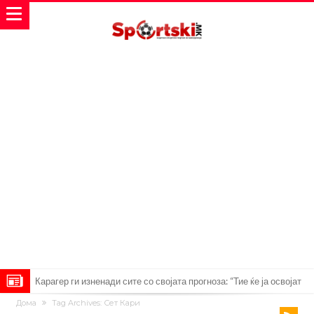
Карагер ги изненади сите со својата прогноза: “Тие ќе ја освојат
Дома
Tag Archives: Сет Кари
Премиер лигата, а причината е едноставна”
Родри ги отвори вратите за трансфер во Барселона, Реал Мадрид