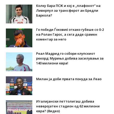
Колку бара ПСЖ и кој е „плафонот“ на
Ливерпул за трансферот ан Бредли
Баркола?
Го победи Ѓоковиќ откако губеше со 0-2
на Ролан Гарос, а сега даде срамен
коментар за него
Реал Мадрид го собори клупскиот
рекорд: Мурињо добива засилување за
140 милиони евра!
Милан ја доби првата понуда за Леао
Италијански петтолигаш добива
неверојатен стадион од 62 милиони
евра? (Видео)