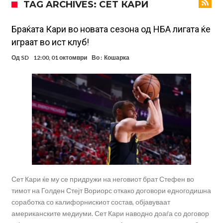
TAG ARCHIVES: СЕТ КАРИ
е информиран
Крај на сагата: Винисиус останува во Реал Мадрид до 2032
година
Директор на ФИА за драмата во Формула 1: Не можеме да одиме
Браќата Кари во новата сезона од НБА лигата ќе
играат во ист клуб!
толку далеку!
Колку бара ПСЖ и кој е „плафонот“ на Ливерпул за трансферот
Од
SD
12:00, 01 октомври
Во :
Кошарка
ан Бредли Баркола?
Го победи Ѓоковиќ откако губеше со 0-2 на Ролан Гарос, а сега
даде срамен коментар за него
Реал Мадрид го собори клупскиот рекорд: Мурињо добива
засилување за 140 милиони евра!
Милан ја доби првата понуда за Леао
Италијански петтолигаш добива неверојатен стадион од 62
милиони евра? (Видео)
Голем удар за Барселона: Херојот на финалето на Светското
првенство сака да замине
Сет Кари ќе му се придружи на неговиот брат Стефен во
тимот на Голден Стејт Вориорс откако договори едногодишна
соработка со калифорнискиот состав, објавуваат
американските медиуми. Сет Кари наводно доаѓа со договор