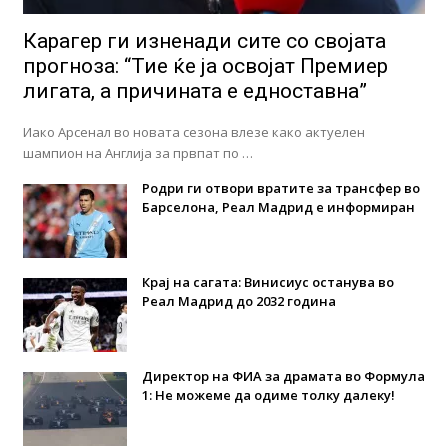
Карагер ги изненади сите со својата
прогноза: “Тие ќе ја освојат Премиер
лигата, а причината е едноставна”
Иако Арсенал во новата сезона влезе како актуелен
шампион на Англија за првпат по …
Родри ги отвори вратите за трансфер во
Барселона, Реал Мадрид е информиран
Крај на сагата: Винисиус останува во
Реал Мадрид до 2032 година
Директор на ФИА за драмата во Формула
1: Не можеме да одиме толку далеку!