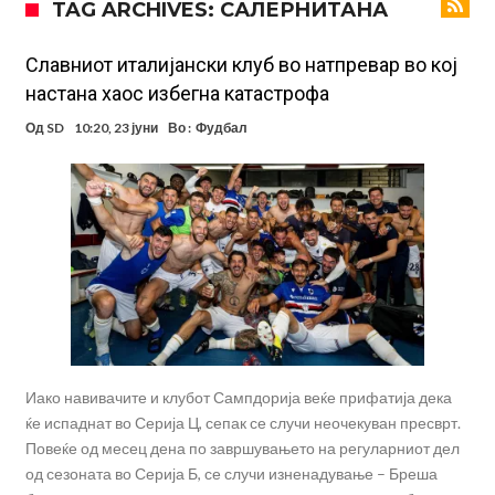
TAG ARCHIVES: САЛЕРНИТАНА
2010 година?
Тикет на денот (недела, 09.08.2026)
Само во Турција: Салах доби милиони, а потоа градоначалникот
Славниот италијански клуб во натпревар во кој
настана хаос избегна катастрофа
го остави без зборови
Зборови кои сите ги чекаа, Симеоне го спореди Алварез со
Од
SD
10:20, 23 јуни
Во :
Фудбал
Гризман
Реал Мадрид ја прекинува потрагата по нов играч за врска
Мекгрегор успешно опериран: Коленото е средено, се враќам
посилен од кога било
Ханси Флик не жали долго за Араухо, туку брзо најде замена во
англиската Премиер лига
Играч на Барселона бесен го напушти тренингот по
срцепарателните зборови на Флик
Кам-бек на терен за Мудрик по над 600 дена, но веднаш
заМИнува на позајмица!?
Иако навивачите и клубот Сампдорија веќе прифатија дека
ќе испаднат во Серија Ц, сепак се случи неочекуван пресврт.
Повеќе од месец дена по завршувањето на регуларниот дел
од сезоната во Серија Б, се случи изненадување – Бреша