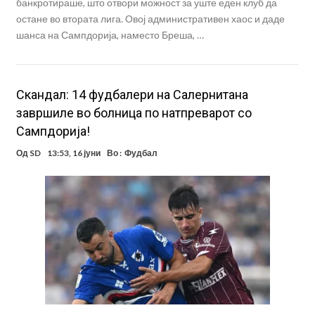
банкротираше, што отвори можност за уште еден клуб да
остане во втората лига. Овој административен хаос и даде
шанса на Сампдорија, наместо Бреша, …
Скандал: 14 фудбалери на Салернитана
завршиле во болница по натпреварот со
Сампдорија!
Од
SD
13:53, 16 јуни
Во :
Фудбал