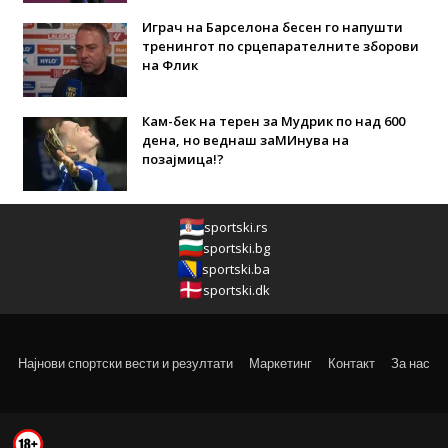
Играч на Барселона бесен го напушти
тренингот по срцепарателните зборови
на Флик
Кам-бек на терен за Мудрик по над 600
дена, но веднаш заМИнува на
позајмица!?
sportski.rs
sportski.bg
sportski.ba
sportski.dk
Најнови спортски вести и резултати
Маркетинг
Контакт
За нас