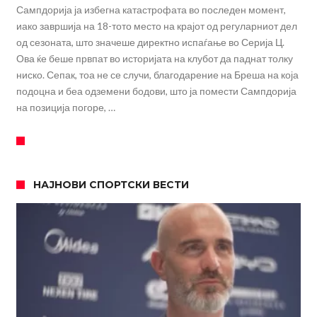
Сампдорија ја избегна катастрофата во последен момент,
иако завршија на 18-тото место на крајот од регуларниот дел
од сезоната, што значеше директно испаѓање во Серија Ц.
Ова ќе беше првпат во историјата на клубот да паднат толку
ниско. Сепак, тоа не се случи, благодарение на Бреша на која
подоцна и беа одземени бодови, што ја помести Сампдорија
на позиција погоре, …
НАЈНОВИ СПОРТСКИ ВЕСТИ