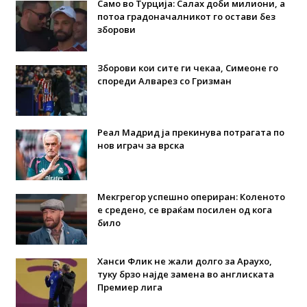
Само во Турција: Салах доби милиони, а
потоа градоначалникот го остави без
зборови
Зборови кои сите ги чекаа, Симеоне го
спореди Алварез со Гризман
Реал Мадрид ја прекинува потрагата по
нов играч за врска
Мекгрегор успешно опериран: Коленото
е средено, се враќам посилен од кога
било
Ханси Флик не жали долго за Араухо,
туку брзо најде замена во англиската
Премиер лига