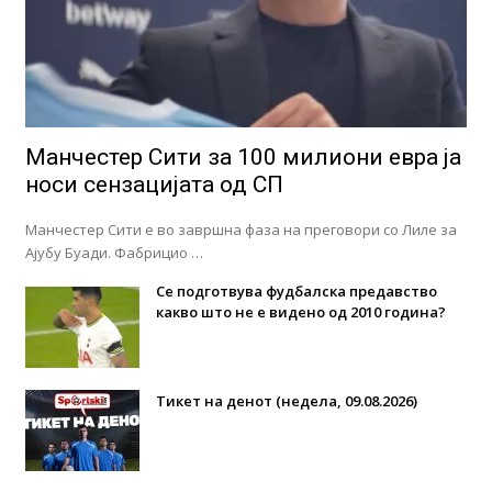
Манчестер Сити за 100 милиони евра ја
носи сензацијата од СП
Манчестер Сити е во завршна фаза на преговори со Лиле за
Ајубу Буади. Фабрицио …
Се подготвува фудбалска предавство
какво што не е видено од 2010 година?
Тикет на денот (недела, 09.08.2026)