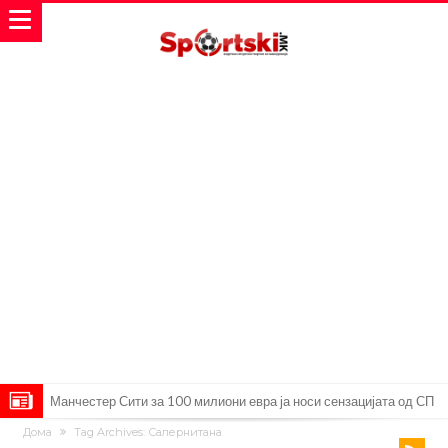
Манчестер Сити за 100 милиони евра ја носи сензацијата од СП
Дома
Tag Archives: Салернитана
Се подготвува фудбалска предавство какво што не е видено од