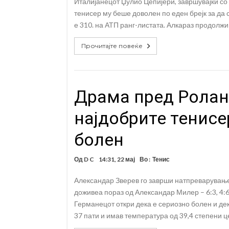
Италијанецот Џулио Цепијери, завршувајќи со ре
тенисер му беше доволен по еден брејк за да с
е 310. на АТП ранг-листата. Алкараз продолжи
Прочитајте повеќе
Драма пред Ролан 
најдобрите тенисе
болен
Од
D C
14:31, 22 мај
Во :
Тенис
Александар Зверев го заврши натпреварувањет
доживеа пораз од Александар Милер – 6:3, 4:6,
Германецот откри дека е сериозно болен и де
37 пати и имав температура од 39,4 степени ц