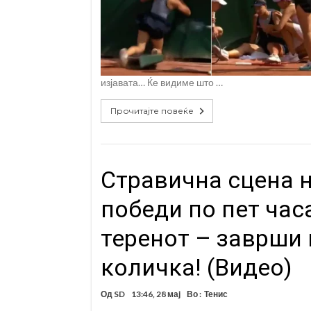
изјавата… Ќе видиме што …
Прочитајте повеќе
Стравична сцена н
победи по пет час
теренот – заврши 
количка! (Видео)
Од
SD
13:46, 28 мај
Во :
Тенис