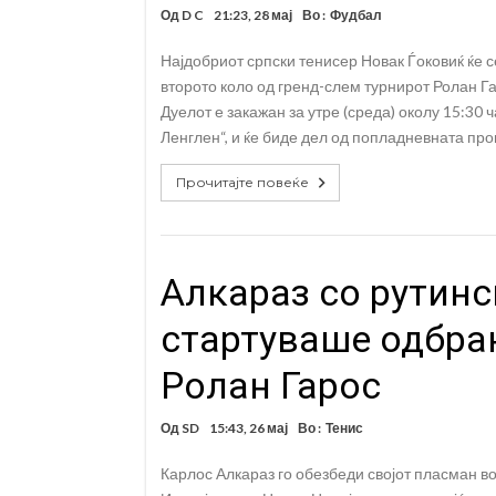
Од
D C
21:23, 28 мај
Во :
Фудбал
Најдобриот српски тенисер Новак Ѓоковиќ ќе 
второто коло од гренд-слем турнирот Ролан Га
Дуелот е закажан за утре (среда) околу 15:30 
Ленглен“, и ќе биде дел од попладневната про
Прочитајте повеќе
Aлкараз со рутинс
стартуваше одбран
Ролан Гарос
Од
SD
15:43, 26 мај
Во :
Тенис
Карлос Алкараз го обезбеди својот пласман в