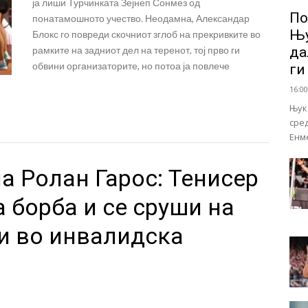
ја лиши Турчинката Зејнеп Сонмез од
По
понатамошното учество. Неодамна, Александар
Њу
Блокс го повреди скочниот зглоб на прекривките во
рамките на задниот дел на теренот, тој прво ги
да
обвини организаторите, но потоа ја повлече
ги
16:00
Њук
сре
Енм
а Ролан Гарос: Тенисер
а борба и се сруши на
и во инвалидска