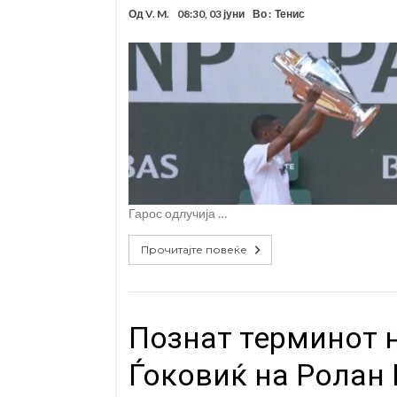
Од
V. M.
08:30, 03 јуни
Во :
Тенис
Гарос одлучија …
Прочитајте повеќе
Познат терминот н
Ѓоковиќ на Ролан 