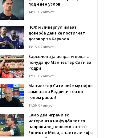
под еден услов
14:00, 07 август
ПСЖ и Ливерпул имаат
доверба дека ќе постигнат
договор за Баркола
13:15, 07 август
Барселона ја испрати првата
понуда до Манчестер Сити за
Родри
12:30, 07 август
Манчестер Сити веќе му најде
замена на Родри, и тоа во
голем ривал!
11:56, 07 август
Само два играчи во
историјата на фудбалот го
направиле„невозможното“:
Едниот е Меси, знаете ли кој е