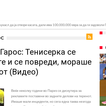
ри Сен Жермен
ОС
 под еден услов
Гарос: Тенисерка се
 дека ќе постигнат договор за Баркола
понуда до Манчестер Сити за Родри
е и се повреди, мораше
замена на Родри, и тоа во голем ривал!
от (Видео)
 на фудбалот го направиле„невозможното“: Едниот е Меси, знаете ли кој е
очекуван потег!
Родри како никој никогаш го понижи Реал, подобро да не доаѓа во Мадрид!
Веќе неколку години во Париз се дискутира за
рекламите поставени во задните делови на теренот.
Имаше мали инциденти, но сега една таква незгода