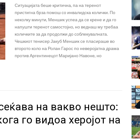
Ситуацијата беше критична, па на теренот
пристигна брза помош со инвалидска колички. По
неколку минути, Меншик успеа да се крене и да го
напушти теренот самостојно, но веднаш му требаа
количките за да продолжи до соблекувалната.
Чешкиот тенисер Јакуб Меншик се пласираше во
второто коло на Ролан Гарос по неверојатна драма
против Аргентинецот Маријано Навоне, но
 сеќава на вакво нешто:
ога го видоа херојот на