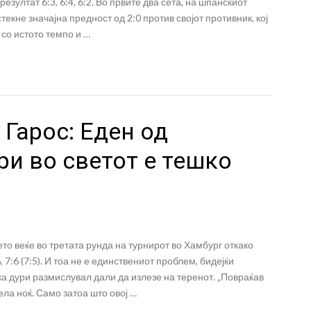
зултат 6:3, 6:4, 6:2. Во првите два сета, на шпанскиот
текне значајна предност од 2:0 против својот противник, кој
 со истото темпо и …
Гарос: Еден од
ри во светот е тешко
о веќе во третата рунда на турнирот во Хамбург откако
 7:6 (7:5). И тоа не е единствениот проблем, бидејќи
ка дури размислувал дали да излезе на теренот. „Повраќав
ела ноќ. Само затоа што овој …