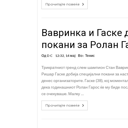
Прочитајте повеќе
Вавринка и Гаске 
покани за Ролан Г
Од
D C
12:32, 14 мај
Во :
Тенис
Трикратниот гренд слем шампион Стан Ваврин
Ришар Гаске добија специјални покани за нас
денес организаторите. Гаске (38), кој момента
дека годинашниот Ролан Гарос ќе му биде посл
се очекуваше. Малку …
Прочитајте повеќе