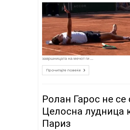
завршницата на мечот ги …
Прочитајте повеќе
Ролан Гарос не се
Целосна лудница к
Париз