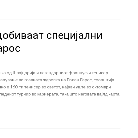
добиваат специјални
арос
ка од Швајцарија и легендарниот француски тенисер
тапување во главната ждрепка на Ролан Гарос, соопштија
лно е 160-ти тенисер во светот, најави уште во октомври
едниот турнир во кариерата, така што неговата вајлд карта