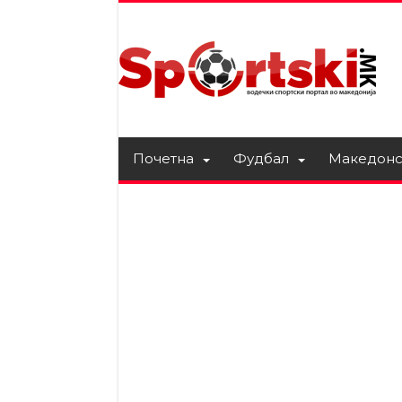
Почетна
Фудбал
Македонс