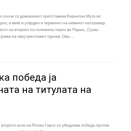
се соочи со домашниот претставник Корентин Муте во
рос, а веќе е утврден и терминoт на нивниот натпревар.
часот на вториот по големина терен во Париз, „Сузан
грама на овој престижен турнир. Ова …
ка победа ја
ата на титулата на
о второто коло на Ролан Гарос со убедлива победа против