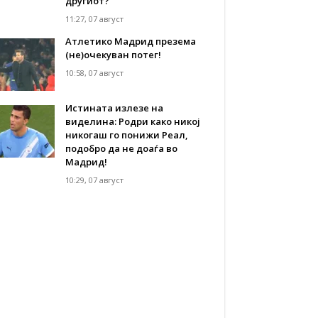
другиот?
11:27, 07 август
Атлетико Мадрид презема
(не)очекуван потег!
10:58, 07 август
Истината излезе на
виделина: Родри како никој
никогаш го понижи Реал,
подобро да не доаѓа во
Мадрид!
10:29, 07 август