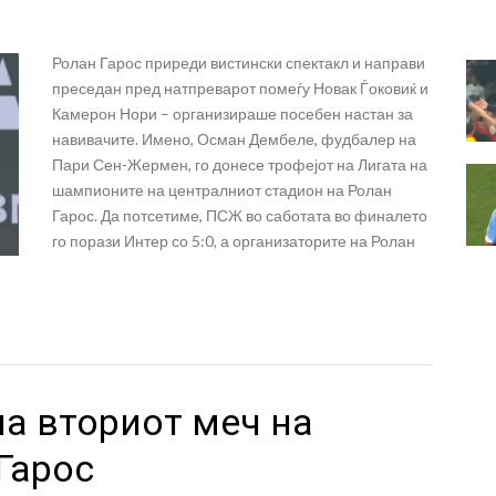
Ролан Гарос приреди вистински спектакл и направи
преседан пред натпреварот помеѓу Новак Ѓоковиќ и
Камерон Нори – организираше посебен настан за
навивачите. Имено, Осман Дембеле, фудбалер на
Пари Сен-Жермен, го донесе трофејот на Лигата на
шампионите на централниот стадион на Ролан
Гарос. Да потсетиме, ПСЖ во саботата во финалето
го порази Интер со 5:0, а организаторите на Ролан
а вториот меч на
Гарос