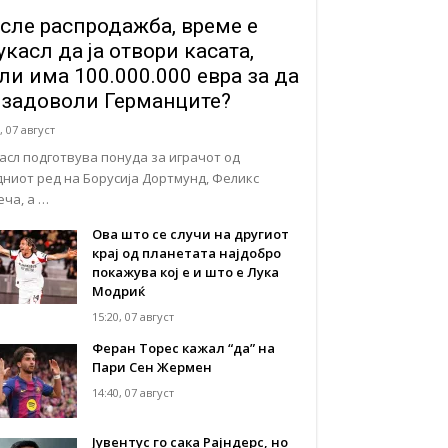
сле распродажба, време е
касл да ја отвори касата,
ли има 100.000.000 евра за да
 задоволи Германците?
, 07 август
асл подготвува понуда за играчот од
дниот ред на Борусија Дортмунд, Феликс
еча, а …
Ова што се случи на другиот
крај од планетата најдобро
покажува кој е и што е Лука
Модриќ
15:20, 07 август
Феран Торес кажал “да” на
Пари Сен Жермен
14:40, 07 август
Јувентус го сака Рајндерс, но