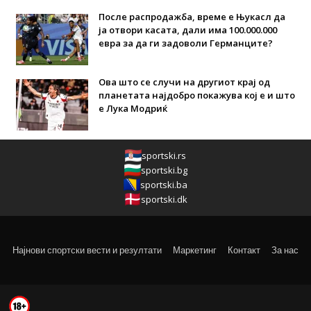
После распродажба, време е Њукасл да
ја отвори касата, дали има 100.000.000
евра за да ги задоволи Германците?
Ова што се случи на другиот крај од
планетата најдобро покажува кој е и што
е Лука Модриќ
sportski.rs
sportski.bg
sportski.ba
sportski.dk
Најнови спортски вести и резултати
Маркетинг
Контакт
За нас