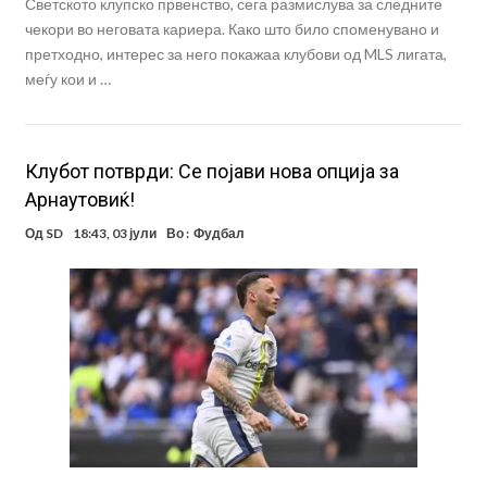
Светското клупско првенство, сега размислува за следните
чекори во неговата кариера. Како што било споменувано и
претходно, интерес за него покажаа клубови од MLS лигата,
меѓу кои и …
Клубот потврди: Се појави нова опција за
Арнаутовиќ!
Од
SD
18:43, 03 јули
Во :
Фудбал