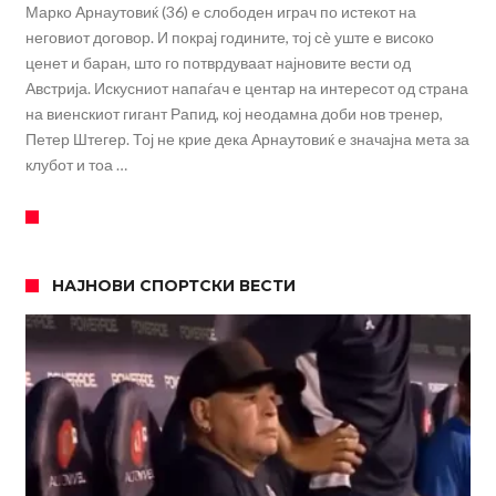
Марко Арнаутовиќ (36) е слободен играч по истекот на
неговиот договор. И покрај годините, тој сè уште е високо
ценет и баран, што го потврдуваат најновите вести од
Австрија. Искусниот напаѓач е центар на интересот од страна
на виенскиот гигант Рапид, кој неодамна доби нов тренер,
Петер Штегер. Тој не крие дека Арнаутовиќ е значајна мета за
клубот и тоа …
НАЈНОВИ СПОРТСКИ ВЕСТИ