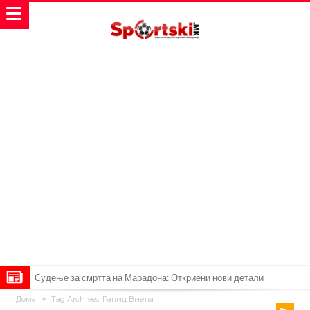
Судење за смртта на Марадона: Откриени нови детали
Дома
Tag Archives: Рапид Виена
Англиски репрезентативец обвинет за напад во ноќен клуб – ќе