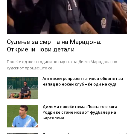
Судење за смртта на Марадона:
Откриени нови детали
Повеќе од шест години по смртта на Диего Марадона, во
судскиот процес што се …
Англиски репрезентативец обвинет за
напад во ноќен клуб – ќе оди на суд!
Дилеми повеќе нема: Познато е кога
Родри ќе стане новиот фудбалер на
Барселона