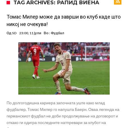
TAG ARCHIVES: РАПИД ВИЕНА
оди на суд!
Дилеми повеќе нема: Познато е кога Родри ќе стане новиот
фудбалер на Барселона
Ливерпул и Арсенал влегуваат во „војна“ поради фудбалер
Томас Милер може да заврши во клуб каде што
никој не очекува!
вреден 69 милиони евра!
Кој го убеди Родри да ја избере Барселона?
Од
SD
23:00, 11 јули
Во :
Фудбал
Инфантино го возвраќа ударот, кој сè досега го поддржал?
„Влегувам на стадионот за да го разнесам Меси со четири бомби“
Реал потроши повеќе од 200 милиони евра, но не го затвора
паричникот – ќе има уште засилувања!
После распродажба, време е Њукасл да ја отвори касата, дали
има 100.000.000 евра за да ги задоволи Германците?
Ова што се случи на другиот крај од планетата најдобро покажува
кој е и што е Лука Модриќ
По долгогодишна кариера започната уште како млад
фудбалер, Томас Милер го напушта Баерн. Оваа легенда на
германскиот фудбал не доби продолжување на договорот и
откако ги одигра последните натпревари за клубот на