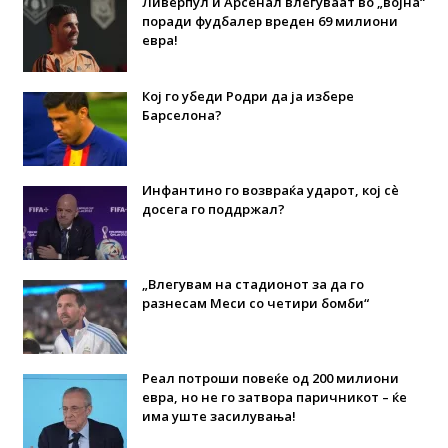
Ливерпул и Арсенал влегуваат во „војна“
поради фудбалер вреден 69 милиони
евра!
Кој го убеди Родри да ја избере
Барселона?
Инфантино го возвраќа ударот, кој сè
досега го поддржал?
„Влегувам на стадионот за да го
разнесам Меси со четири бомби“
Реал потроши повеќе од 200 милиони
евра, но не го затвора паричникот – ќе
има уште засилувања!