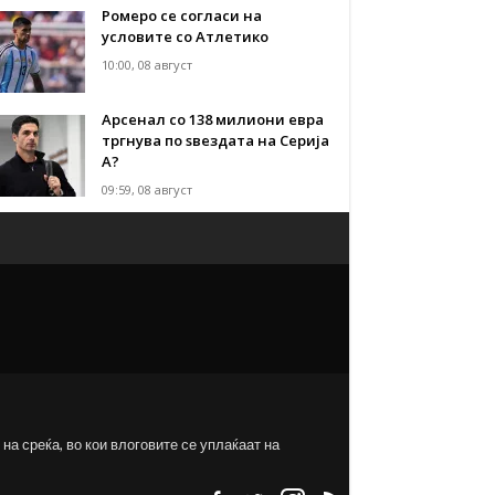
Ромеро се согласи на
условите со Атлетико
10:00, 08 август
Арсенал со 138 милиони евра
тргнува по ѕвездата на Серија
А?
09:59, 08 август
на среќа, во кои влоговите се уплаќаат на