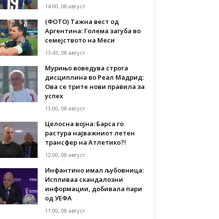
14:00, 08 август
(ФОТО) Тажна вест од
Аргентина: Голема загуба во
семејството на Меси
13:43, 08 август
Мурињо воведува строга
дисциплина во Реал Мадрид:
Ова се трите нови правила за
успех
13:00, 08 август
Целосна војна: Барса го
растура најважниот летен
трансфер на Атлетико?!
12:00, 08 август
Инфантино имал љубовница:
Испливаа скандалозни
информации, добивала пари
од УЕФА
11:00, 08 август