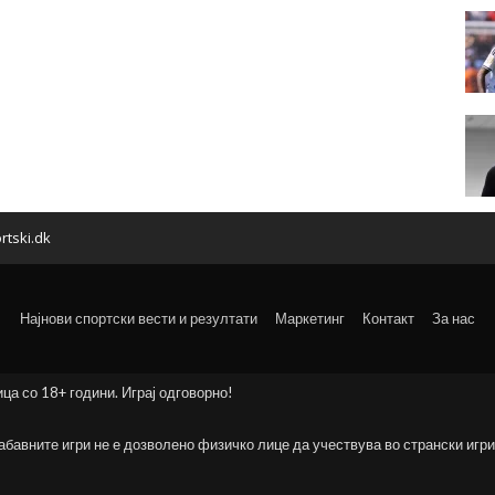
rtski.dk
Најнови спортски вести и резултати
Маркетинг
Контакт
За нас
ица со 18+ години. Играј одговорно!
забавните игри не е дозволено физичко лице да учествува во странски игри 