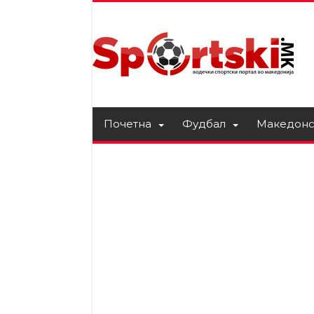
Почетна
Фудбал
Македонс