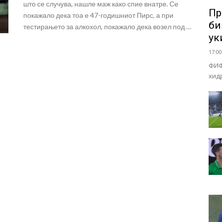
што се случува, нашле маж како спие внатре. Се
Пр
покажало дека тоа е 47-годишниот Пирс, а при
би
тестирањето за алкохол, покажало дека возел под …
ук
17:00
ФИФ
хид