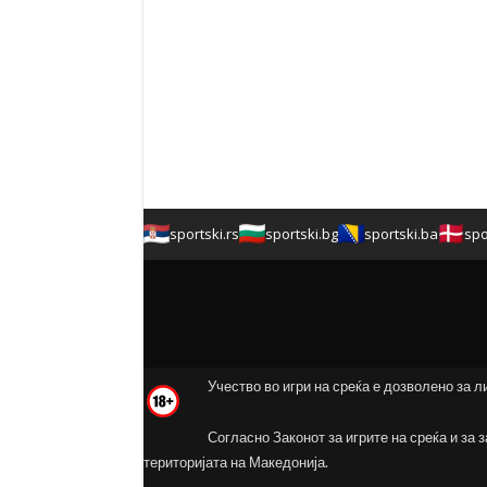
sportski.rs
sportski.bg
sportski.ba
spo
Учество во игри на среќа е дозволено за л
Согласно Законот за игрите на среќа и за 
територијата на Македонија.