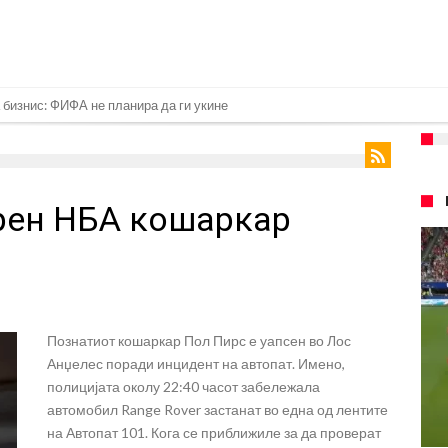
 бизнис: ФИФА не планира да ги укине
емејно насилство – му се заканува 18 месеци затвор
на Новак: Синер и Алкараз се повлекуваат, а Зверев веднаш се „распадна
рен НБА кошаркар
ндрик заминува во Премиер лигата!
а: Голема загуба во семејството на Меси
плина во Реал Мадрид: Ова се трите нови правила за успех
ра најважниот летен трансфер на Атлетико?!
Познатиот кошаркар Пол Пирс е уапсен во Лос
спливаа скандалозни информации, добивала пари од УЕФА
Анџелес поради инцидент на автопат. Имено,
е со Атлетико
полицијата околу 22:40 часот забележала
автомобил Range Rover застанат во една од лентите
ргнува по ѕвездата на Серија А?
на Автопат 101. Кога се приближиле за да проверат