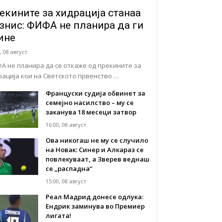
екините за хидрација станаа
знис: ФИФА не планира да ги
ине
, 08 август
А не планира да се откаже од прекините за
рација кои на Светското првенство …
Француски судија обвинет за
семејно насилство – му се
заканува 18 месеци затвор
16:00, 08 август
Ова никогаш не му се случило
на Новак: Синер и Алкараз се
повлекуваат, а Зверев веднаш
се „распадна“
15:00, 08 август
Реал Мадрид донесе одлука:
Eндрик заминува во Премиер
лигата!