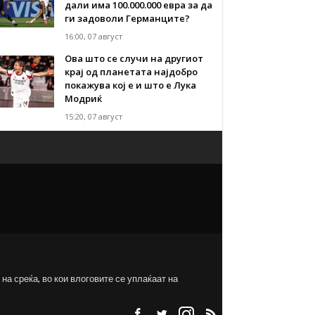
дали има 100.000.000 евра за да
ги задоволи Германците?
16:00, 07 август
Ова што се случи на другиот
крај од планетата најдобро
покажува кој е и што е Лука
Модриќ
15:20, 07 август
на среќа, во кои влоговите се уплаќаат на