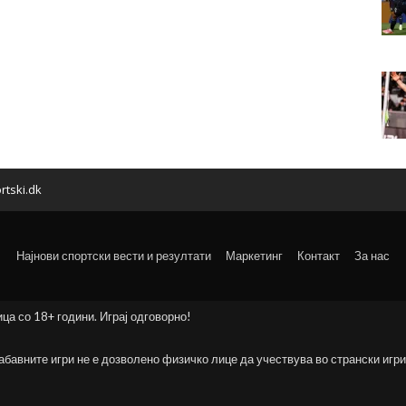
rtski.dk
Најнови спортски вести и резултати
Маркетинг
Контакт
За нас
ица со 18+ години. Играј одговорно!
забавните игри не е дозволено физичко лице да учествува во странски игри 