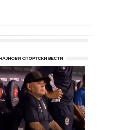
НАЈНОВИ СПОРТСКИ ВЕСТИ
 Германците?