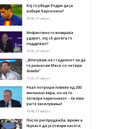
Кој го убеди Родри да ја
избере Барселона?
18:40, 07 август
Инфантино го возвраќа
ударот, кој сè досега го
поддржал?
18:00, 07 август
„Влегувам на стадионот за да
го разнесам Меси со четири
бомби“
17:20, 07 август
Реал потроши повеќе од 200
милиони евра, но не го
затвора паричникот – ќе има
уште засилувања!
16:40, 07 август
После распродажба, време е
Њукасл да ја отвори касата,