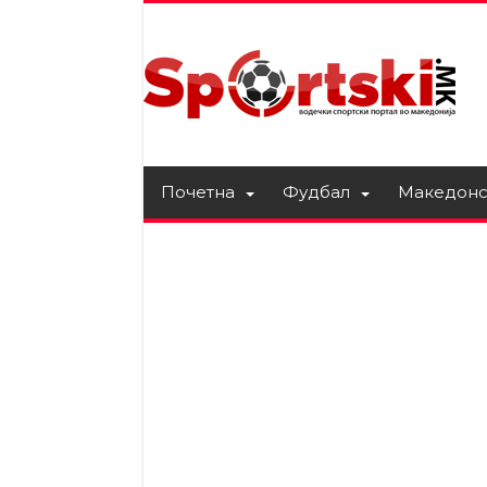
Почетна
Фудбал
Македонс