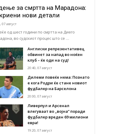
дење за смртта на Марадона:
криени нови детали
, 07 август
еќе од шест години по смртта на Диего
адона, во судскиот процес што се …
Англиски репрезентативец
обвинет за напад во ноќен
клуб – ќе оди на суд!
20:40, 07 август
Дилеми повеќе нема: Познато
е кога Родри ќе стане новиот
фудбалер на Барселона
20:00, 07 август
Ливерпул и Арсенал
влегуваат во „војна“ поради
фудбалер вреден 69 милиони
евра!
19:20, 07 август