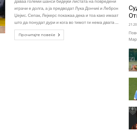
даваа големи шанси бидејќи листата на повредени
Су
играчи е долга, а ја предводат Лука Дончиќ и Леброн
От
Џејмс. Сепак, Лејкерс покажаа дека и тоа како имаат
што да понудат дури и кога во тимот ги нема двата …
21:20
Пов
Прочитајте повеќе
Мар