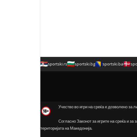
sportski.rs
sportski.bg
sportski.ba
spo
Учество во игри на среќа е дозволено за л
Согласно Законот за игрите на среќа и за 
територијата на Македонија.