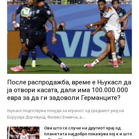
После распродажба, време е Њукасл да
ја отвори касата, дали има 100.000.000
евра за да ги задоволи Германците?
Њукасл подготвува понуда за играчот од средниот ред на
Борусија Дортмунд, Феликс Енмеча, а …
Ова што се случи на другиот крај од
планетата најдобро покажува кој е и што