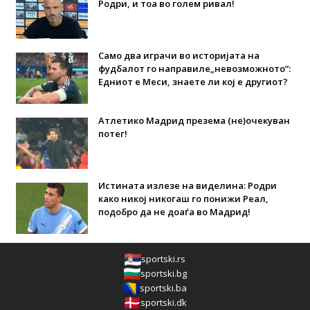
Родри, и тоа во голем ривал!
Само два играчи во историјата на
фудбалот го направиле„невозможното“:
Едниот е Меси, знаете ли кој е другиот?
Атлетико Мадрид презема (не)очекуван
потег!
Истината излезе на виделина: Родри
како никој никогаш го понижи Реал,
подобро да не доаѓа во Мадрид!
sportski.rs
sportski.bg
sportski.ba
sportski.dk