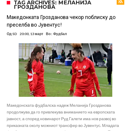
TAG ARCHIVES: МЕЛАНИЈА
ГРОЗДАНОВА
кој е и што е Лука Модриќ
Феран Торес кажал “да” на Пари Сен Жермен
Јувентус го сака Рајндерс, но под еден услов
Македонката Грозданова чекор поблиску до
преселба во Јувентус!
ПСЖ и Ливерпул имаат доверба дека ќе постигнат договор за
Од
SD
20:00, 13 март
Во :
Фудбал
Баркола
Барселона ја испрати првата понуда до Манчестер Сити за Родри
Манчестер Сити веќе му најде замена на Родри, и тоа во голем
ривал!
Само два играчи во историјата на фудбалот го
направиле„невозможното“: Едниот е Меси, знаете ли кој е
Атлетико Мадрид презема (не)очекуван потег!
другиот?
Истината излезе на виделина: Родри како никој никогаш го понижи
Реал, подобро да не доаѓа во Мадрид!
Македонската фудбалска надеж Меланија Грозданова
продолжува да го привлекува вниманието на европската
јавност, а според новинарот Руд Галети има нов развој во
приказната околу можниот трансфер во Јувентус. Младата