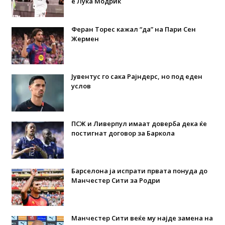
е Лука Модриќ
Феран Торес кажал “да” на Пари Сен
Жермен
Јувентус го сака Рајндерс, но под еден
услов
ПСЖ и Ливерпул имаат доверба дека ќе
постигнат договор за Баркола
Барселона ја испрати првата понуда до
Манчестер Сити за Родри
Манчестер Сити веќе му најде замена на