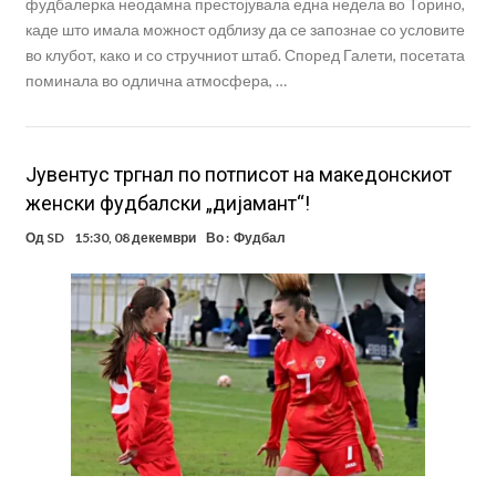
фудбалерка неодамна престојувала една недела во Торино,
каде што имала можност одблизу да се запознае со условите
во клубот, како и со стручниот штаб. Според Галети, посетата
поминала во одлична атмосфера, …
Јувентус тргнал по потписот на македонскиот
женски фудбалски „дијамант“!
Од
SD
15:30, 08 декември
Во :
Фудбал