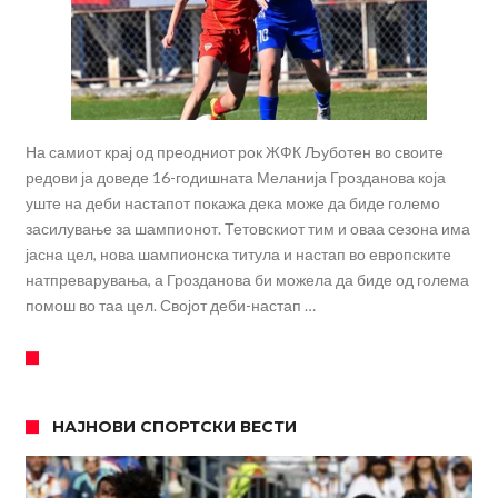
На самиот крај од преодниот рок ЖФК Љуботен во своите
редови ја доведе 16-годишната Меланија Грозданова која
уште на деби настапот покажа дека може да биде големо
засилување за шампионот. Тетовскиот тим и оваа сезона има
јасна цел, нова шампионска титула и настап во европските
натпреварувања, а Грозданова би можела да биде од голема
помош во таа цел. Својот деби-настап …
НАЈНОВИ СПОРТСКИ ВЕСТИ