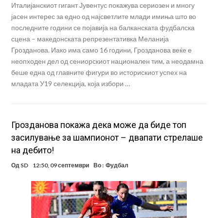
Италијанскиот гигант Јувентус покажува сериозен и многу
јасен интерес за едно од најсветлите млади имиња што во
последните години се појавија на балканската фудбалска
сцена – македонската репрезентативка Меланија
Грозданова. Иако има само 16 години, Грозданова веќе е
неопходен дел од сениорскиот национален тим, а неодамна
беше една од главните фигури во историскиот успех на
младата У19 селекција, која избори …
Грозданова покажа дека може да биде топ
засилување за шампионот – двапати стрелаше
на дебито!
Од
SD
12:50, 09 септември
Во :
Фудбал