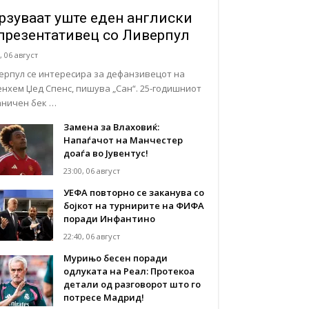
рзуваат уште еден англиски
презентативец со Ливерпул
, 06 август
ерпул се интересира за дефанзивецот на
енхем Џед Спенс, пишува „Сан“. 25-годишниот
аничен бек …
Замена за Влаховиќ:
Напаѓачот на Манчестер
доаѓа во Јувентус!
23:00, 06 август
УЕФА повторно се заканува со
бојкот на турнирите на ФИФА
поради Инфантино
22:40, 06 август
Мурињо бесен поради
одлуката на Реал: Протекоа
детали од разговорот што го
потресе Мадрид!