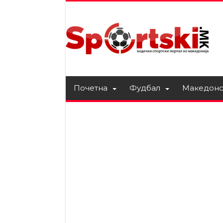
Почетна
Фудбал
Македонс