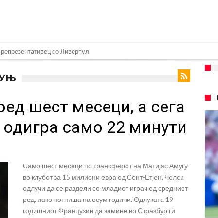
 репрезентативец со Ливерпул
т на Манчестер доаѓа во Јувентус!
ОУЊ
 бојкот на турнирите на ФИФА поради Инфантино
ред шест месеци, а сега
 на Реал: Протекоа детали од разговорот што го потресе Мадрид!
верпул сака да се засили од Реал Мадрид!
 одигра само 22 минути
ојата прогноза: “Тие ќе ја освојат Премиер лигата, а причината е едноставн
рансфер во Барселона, Реал Мадрид е информиран
Само шест месеци по трансферот на Матијас Амугу
нува во Реал Мадрид до 2032 година
во клубот за 15 милиони евра од Сент-Етјен, Челси
о Формула 1: Не можеме да одиме толку далеку!
одлучи да се раздели со младиот играч од средниот
ред, иако потпиша на осум години. Одлуката 19-
онот“ на Ливерпул за трансферот ан Бредли Баркола?
годишниот Французин да замине во Стразбур ги