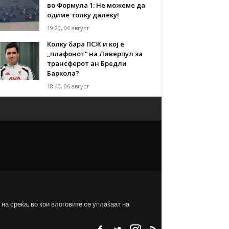
во Формула 1: Не можеме да
одиме толку далеку!
19:20, 06 август
Колку бара ПСЖ и кој е
„плафонот“ на Ливерпул за
трансферот ан Бредли
Баркола?
18:40, 06 август
на среќа, во кои влоговите се уплаќаат на