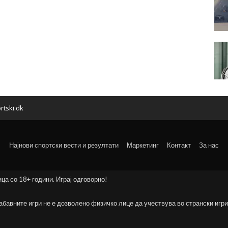
rtski.dk
Најнови спортски вести и резултати
Маркетинг
Контакт
За нас
ица со 18+ години. Играј одговорно!
забавните игри не е дозволено физичко лице да учествува во странски игри 