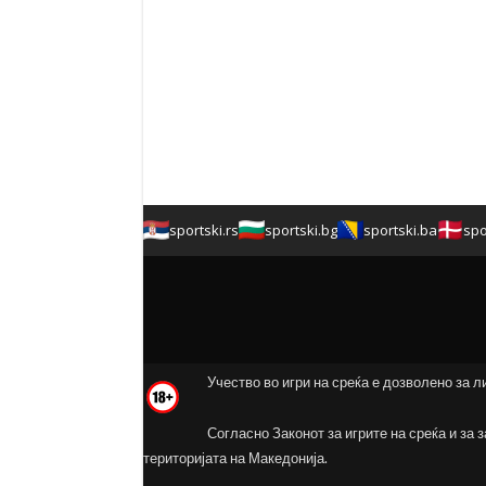
sportski.rs
sportski.bg
sportski.ba
spo
Учество во игри на среќа е дозволено за л
Согласно Законот за игрите на среќа и за 
територијата на Македонија.