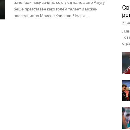
изненади навивачите, со оглед на тоа што Амугу
Св
беше претставен како голем талент и можен
ре
наследник на Моисес Каиседо. Челси …
23:20
Лив
Тот
стр