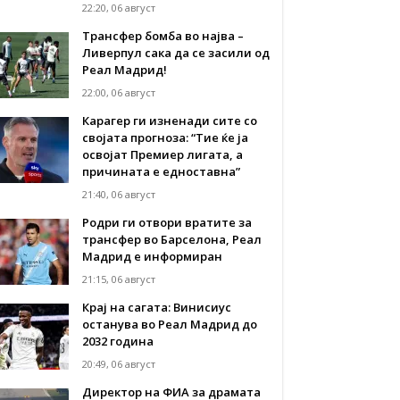
22:20, 06 август
Трансфер бомба во најва –
Ливерпул сака да се засили од
Реал Мадрид!
22:00, 06 август
Карагер ги изненади сите со
својата прогноза: “Тие ќе ја
освојат Премиер лигата, а
причината е едноставна”
21:40, 06 август
Родри ги отвори вратите за
трансфер во Барселона, Реал
Мадрид е информиран
21:15, 06 август
Крај на сагата: Винисиус
останува во Реал Мадрид до
2032 година
20:49, 06 август
Директор на ФИА за драмата