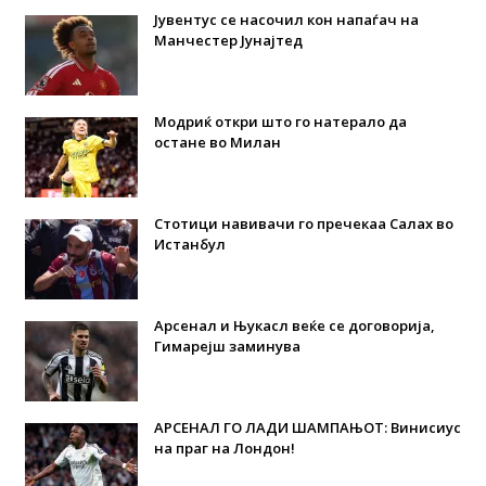
Јувентус се насочил кон напаѓач на
Манчестер Јунајтед
Модриќ откри што го натерало да
остане во Милан
Стотици навивачи го пречекаа Салах во
Истанбул
Арсенал и Њукасл веќе се договорија,
Гимарејш заминува
АРСЕНАЛ ГО ЛАДИ ШАМПАЊОТ: Винисиус
на праг на Лондон!