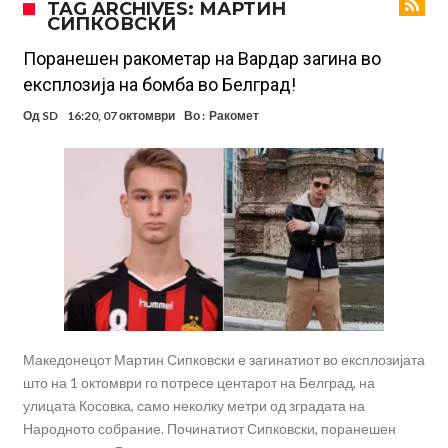
TAG ARCHIVES: МАРТИН
СИПКОВСКИ
Винисиус ги избриша сите објави на Инстаграм откако Реал му
понуди нов договор
Ливерпул понуди 100 милиони евра за Баркола, ПСЖ веднаш
Поранешен ракометар на Вардар загина во
експлозија на бомба во Белград!
побара уште 50 милиони
Јувентус се насочил кон напаѓач на Манчестер Јунајтед
Од
SD
16:20, 07 октомври
Во :
Ракомет
Модриќ откри што го натерало да остане во Милан
Стотици навивачи го пречекаа Салах во Истанбул
Арсенал и Њукасл веќе се договорија, Гимарејш заминува
АРСЕНАЛ ГО ЛАДИ ШАМПАЊОТ: Винисиус на праг на Лондон!
Познат е следниот клуб на Душан Влаховиќ!
Македонецот Мартин Сипковски е загинатиот во експлозијата
што на 1 октомври го потресе центарот на Белград, на
улицата Косовка, само неколку метри од зградата на
Народното собрание. Починатиот Сипковски, поранешен