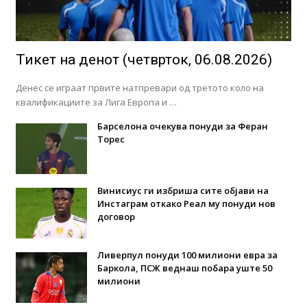
Тикет на денот (четврток, 06.08.2026)
Денес се играат првите натпревари од третото коло на
квалификациите за Лига Европа и …
Барселона очекува понуди за Феран
Торес
Винисиус ги избриша сите објави на
Инстаграм откако Реал му понуди нов
договор
Ливерпул понуди 100 милиони евра за
Баркола, ПСЖ веднаш побара уште 50
милиони