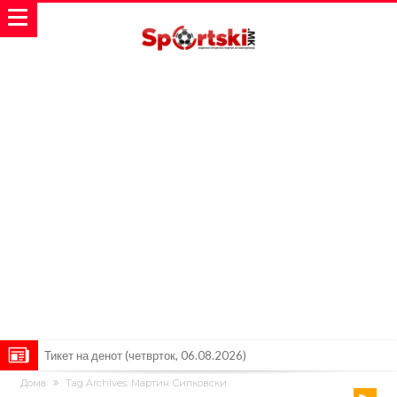
Тикет на денот (четврток, 06.08.2026)
Дома
Tag Archives: Мартин Сипковски
Барселона очекува понуди за Феран Торес