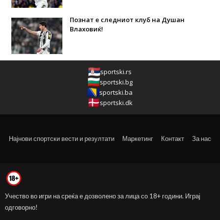
Познат е следниот клуб на Душан
Влаховиќ!
sportski.rs
sportski.bg
sportski.ba
sportski.dk
Најнови спортски вести и резултати
Маркетинг
Контакт
За нас
Учество во игри на среќа е дозволено за лица со 18+ години. Играј
одговорно!