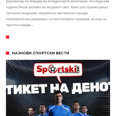
ракометар на Вардар во младинските категории, последниве
години беше активен во модниот свет. Како што пренесуваат
српските медиуми, несреќата настанала поради
невнимателно ракување со експлозивна направа, за која се
претпоставува …
НАЈНОВИ СПОРТСКИ ВЕСТИ