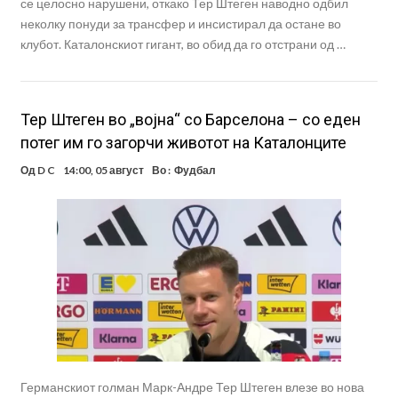
се целосно нарушени, откако Тер Штеген наводно одбил
неколку понуди за трансфер и инсистирал да остане во
клубот. Каталонскиот гигант, во обид да го отстрани од …
Тер Штеген во „војна“ со Барселона – со еден
потег им го загорчи животот на Каталонците
Од
D C
14:00, 05 август
Во :
Фудбал
Германскиот голман Марк-Андре Тер Штеген влезе во нова