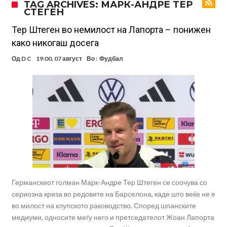
TAG ARCHIVES: МАРК-АНДРЕ ТЕР
СТЕГЕН
2010 година?
Тикет на денот (недела, 09.08.2026)
Само во Турција: Салах доби милиони, а потоа градоначалникот
Тер Штеген во немилост на Лапорта – понижен
како никогаш досега
го остави без зборови
Зборови кои сите ги чекаа, Симеоне го спореди Алварез со
Од
D C
19:00, 07 август
Во :
Фудбал
Гризман
Реал Мадрид ја прекинува потрагата по нов играч за врска
Мекгрегор успешно опериран: Коленото е средено, се враќам
посилен од кога било
Ханси Флик не жали долго за Араухо, туку брзо најде замена во
англиската Премиер лига
Играч на Барселона бесен го напушти тренингот по
срцепарателните зборови на Флик
Кам-бек на терен за Мудрик по над 600 дена, но веднаш
заМИнува на позајмица!?
Германскиот голман Марк-Андре Тер Штеген се соочува со
сериозна криза во редовите на Барселона, каде што веќе не е
во милост на клупското раководство. Според шпанските
медиуми, односите меѓу него и претседателот Жоан Лапорта