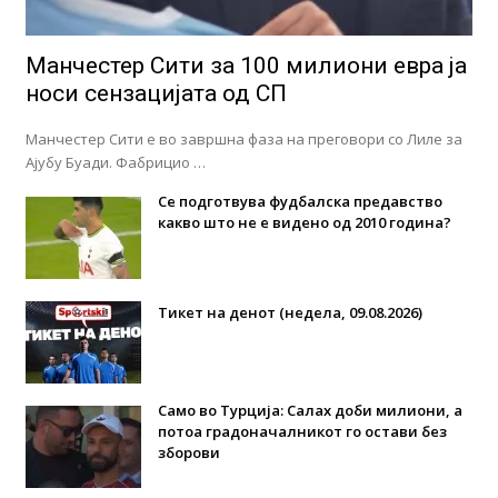
Манчестер Сити за 100 милиони евра ја
носи сензацијата од СП
Манчестер Сити е во завршна фаза на преговори со Лиле за
Ајубу Буади. Фабрицио …
Се подготвува фудбалска предавство
какво што не е видено од 2010 година?
Тикет на денот (недела, 09.08.2026)
Само во Турција: Салах доби милиони, а
потоа градоначалникот го остави без
зборови