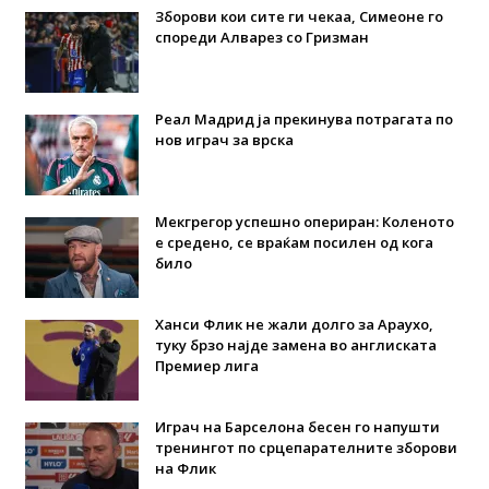
Зборови кои сите ги чекаа, Симеоне го
спореди Алварез со Гризман
Реал Мадрид ја прекинува потрагата по
нов играч за врска
Мекгрегор успешно опериран: Коленото
е средено, се враќам посилен од кога
било
Ханси Флик не жали долго за Араухо,
туку брзо најде замена во англиската
Премиер лига
Играч на Барселона бесен го напушти
тренингот по срцепарателните зборови
на Флик