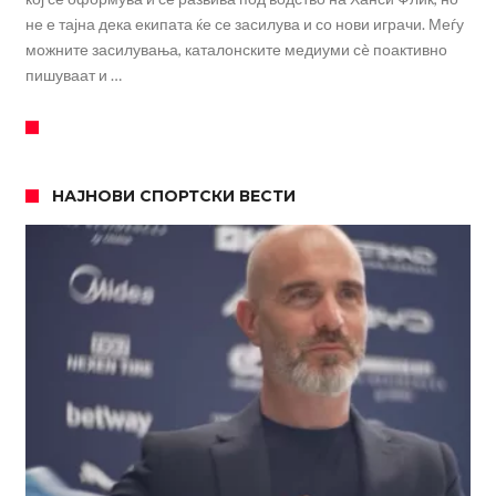
не е тајна дека екипата ќе се засилува и со нови играчи. Меѓу
можните засилувања, каталонските медиуми сè поактивно
пишуваат и …
НАЈНОВИ СПОРТСКИ ВЕСТИ