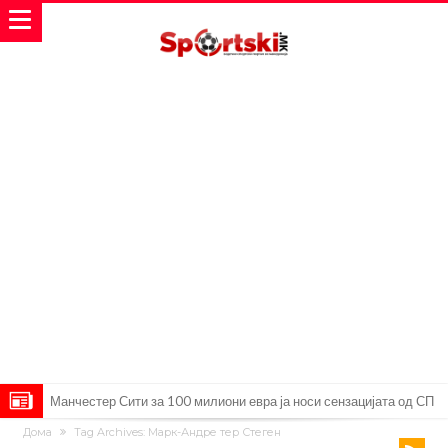
Манчестер Сити за 100 милиони евра ја носи сензацијата од СП
Дома
Tag Archives: Марк-Андре тер Стеген
Се подготвува фудбалска предавство какво што не е видено од