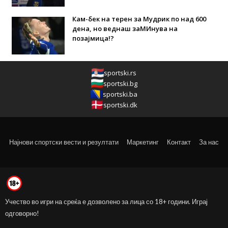
Кам-бек на терен за Мудрик по над 600
дена, но веднаш заМИнува на
позајмица!?
sportski.rs
sportski.bg
sportski.ba
sportski.dk
Најнови спортски вести и резултати
Маркетинг
Контакт
За нас
Учество во игри на среќа е дозволено за лица со 18+ години. Играј
одговорно!