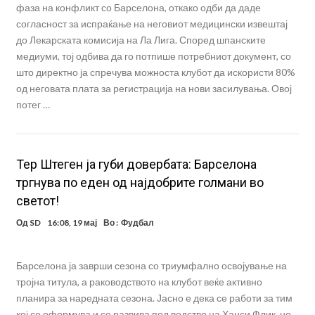
фаза на конфликт со Барселона, откако одби да даде
согласност за испраќање на неговиот медицински извештај
до Лекарската комисија на Ла Лига. Според шпанските
медиуми, тој одбива да го потпише потребниот документ, со
што директно ја спречува можноста клубот да искористи 80%
од неговата плата за регистрација на нови засилувања. Овој
потег …
Teр Штеген ја губи довербата: Барселона
тргнува по еден од најдобрите голмани во
светот!
Од
SD
16:08, 19 мај
Во :
Фудбал
Барселона ја заврши сезона со триумфално освојување на
тројна титула, а раководството на клубот веќе активно
планира за наредната сезона. Јасно е дека се работи за тим
кој се оформува и се развива под водство на Ханси Флик, но