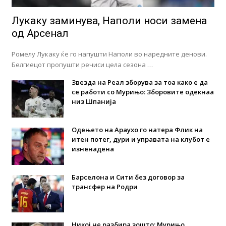
Лукаку заминува, Наполи носи замена
од Арсенал
Ромелу Лукаку ќе го напушти Наполи во наредните денови.
Белгиецот пропушти речиси цела сезона …
Звезда на Реал зборува за тоа како е да
се работи со Мурињо: Зборовите одекнаа
низ Шпанија
Одењето на Араухо го натера Флик на
итен потег, дури и управата на клубот е
изненадена
Барселона и Сити без договор за
трансфер на Родри
Никој не разбира зошто: Мурињо