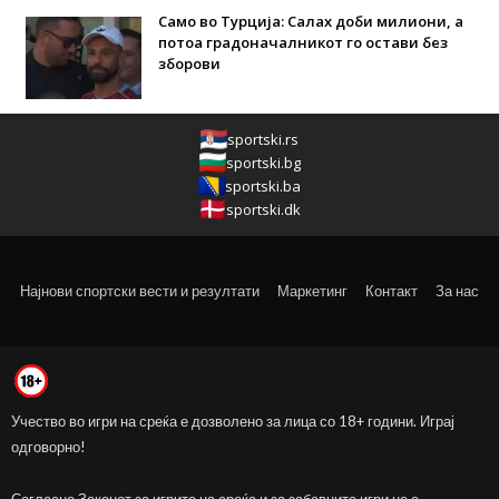
Само во Турција: Салах доби милиони, а
потоа градоначалникот го остави без
зборови
sportski.rs
sportski.bg
sportski.ba
sportski.dk
Најнови спортски вести и резултати
Маркетинг
Контакт
За нас
Учество во игри на среќа е дозволено за лица со 18+ години. Играј
одговорно!
Согласно Законот за игрите на среќа и за забавните игри не е