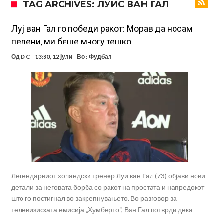
TAG ARCHIVES: ЛУИС ВАН ГАЛ
Зборовите одекнаа низ Шпанија
Одењето на Араухо го натера Флик на итен потег, дури и управата
на клубот е изненадена
Барселона и Сити без договор за трансфер на Родри
Луj ван Гал го победи ракот: Морав да носам
пелени, ми беше многу тешко
Никој не разбира зошто: Мурињо брутално го понижи
Од
D C
13:30, 12 јули
Во :
Фудбал
Ференцварош по натпреварот
Арсенал и Манчестер Јунајтед сакаат напаѓач од Интер: Цената е
85 милиони евра
Манчестер Сити за 100 милиони евра ја носи сензацијата од СП
Се подготвува фудбалска предавство какво што не е видено од
2010 година?
Тикет на денот (недела, 09.08.2026)
Само во Турција: Салах доби милиони, а потоа градоначалникот
го остави без зборови
Легендарниот холандски тренер Луи ван Гал (73) објави нови
детали за неговата борба со ракот на простата и напредокот
што го постигнал во закрепнувањето. Во разговор за
телевизиската емисија „Хумберто“, Ван Гал потврди дека