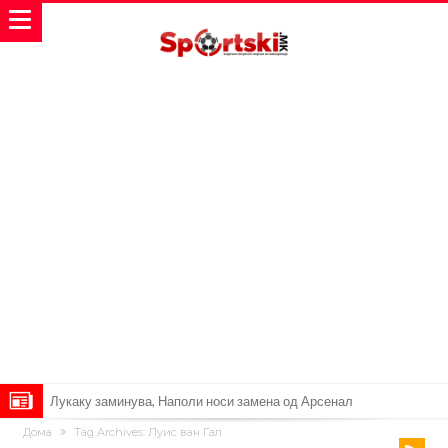
Лукаку заминува, Наполи носи замена од Арсенал
Дома
Tag Archives: Луис ван Гал
Звезда на Реал зборува за тоа како е да се работи со Мурињо: