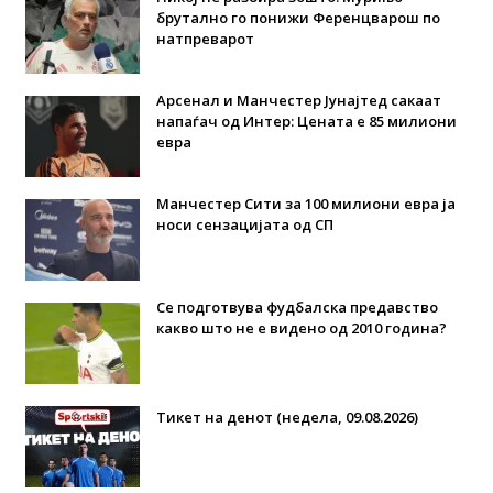
брутално го понижи Ференцварош по
натпреварот
Арсенал и Манчестер Јунајтед сакаат
напаѓач од Интер: Цената е 85 милиони
евра
Манчестер Сити за 100 милиони евра ја
носи сензацијата од СП
Се подготвува фудбалска предавство
какво што не е видено од 2010 година?
Тикет на денот (недела, 09.08.2026)