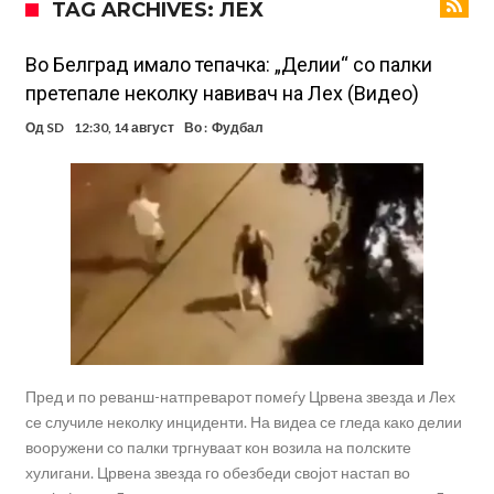
TAG ARCHIVES: ЛЕХ
аплауз кој ги расплака сите (Видео)
(ВИДЕО) Голема трагедија: Гром усмрти фудбалери, а уште 12 се
повредени
Барселона подготвува „кражба на векот“: Деко не беше во
Во Белград имало тепачка: „Делии“ со палки
претепале неколку навивач на Лех (Видео)
Мадрид само поради Алварез
Капитен на познат клуб претепан до смрт пред својот дом – цела
Од
SD
12:30, 14 август
Во :
Фудбал
држава бара правда!
Шпанија „трепери“ поради нешто што се чекаше со недели:
Винисиус Жуниор одлучи!
Имал сè, но страдал во тишина: Бивша ѕвезда на Челси откри
мрачна тајна на фудбалот
Објавени детали: Дали Инфантино планираше да создаде
Суперлига на ФИФА?
Никој не очекуваше: Очајниот Јулијан Алварез го направи тоа што
беше неизбежно
Гимараеш успешно ги мина медицинските прегледи во Арсенал
Пред и по реванш-натпреварот помеѓу Црвена звезда и Лех
се случиле неколку инциденти. На видеа се гледа како делии
вооружени со палки тргнуваат кон возила на полските
хулигани. Црвена звезда го обезбеди својот настап во