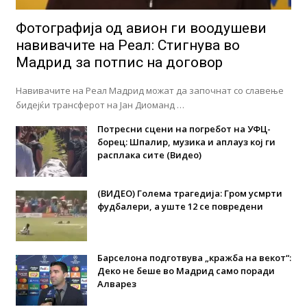
Фотографија од авион ги воодушеви
навивачите на Реал: Стигнува во
Мадрид за потпис на договор
Навивачите на Реал Мадрид можат да започнат со славење
бидејќи трансферот на Јан Диоманд …
Потресни сцени на погребот на УФЦ-
борец: Шпалир, музика и аплауз кој ги
расплака сите (Видео)
(ВИДЕО) Голема трагедија: Гром усмрти
фудбалери, а уште 12 се повредени
Барселона подготвува „кражба на векот“:
Деко не беше во Мадрид само поради
Алварез