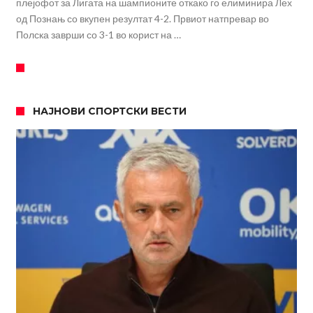
плејофот за Лигата на шампионите откако го елиминира Лех
од Познањ со вкупен резултат 4-2. Првиот натпревар во
Полска заврши со 3-1 во корист на …
НАЈНОВИ СПОРТСКИ ВЕСТИ