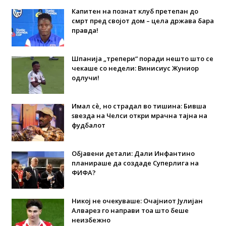
Капитен на познат клуб претепан до
смрт пред својот дом – цела држава бара
правда!
Шпанија „трепери“ поради нешто што се
чекаше со недели: Винисиус Жуниор
одлучи!
Имал сè, но страдал во тишина: Бивша
ѕвезда на Челси откри мрачна тајна на
фудбалот
Објавени детали: Дали Инфантино
планираше да создаде Суперлига на
ФИФА?
Никој не очекуваше: Очајниот Јулијан
Алварез го направи тоа што беше
неизбежно