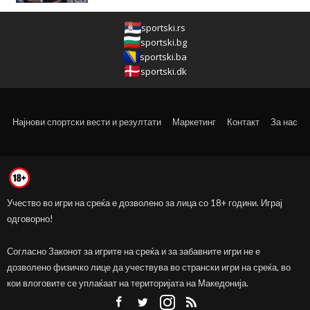
sportski.rs
sportski.bg
sportski.ba
sportski.dk
Најнови спортски вести и резултати
Маркетинг
Контакт
За нас
Учество во игри на среќа е дозволено за лица со 18+ години. Играј
одговорно!
Согласно Законот за игрите на среќа и за забавните игри не е
дозволено физичко лице да учествува во странски игри на среќа, во
кои влоговите се уплаќаат на територијата на Македонија.