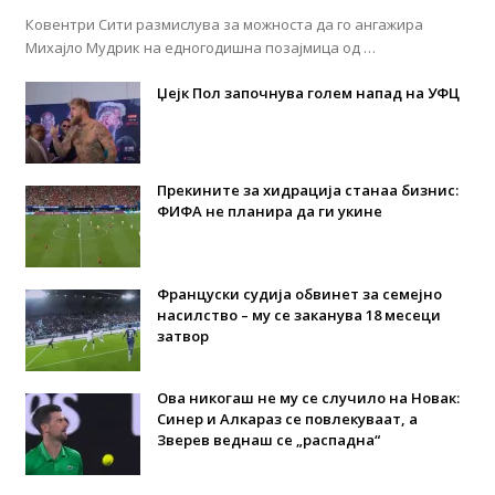
Ковентри Сити размислува за можноста да го ангажира
Михајло Мудрик на едногодишна позајмица од …
Џејк Пол започнува голем напад на УФЦ
Прекините за хидрација станаа бизнис:
ФИФА не планира да ги укине
Француски судија обвинет за семејно
насилство – му се заканува 18 месеци
затвор
Ова никогаш не му се случило на Новак:
Синер и Алкараз се повлекуваат, а
Зверев веднаш се „распадна“