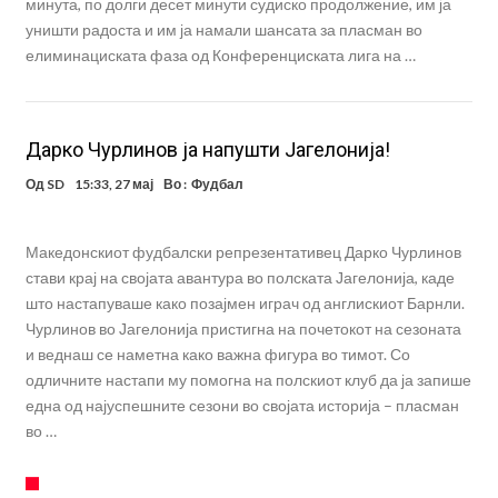
минута, по долги десет минути судиско продолжение, им ја
уништи радоста и им ја намали шансата за пласман во
елиминациската фаза од Конференциската лига на …
Дарко Чурлинов ја напушти Јагелонија!
Од
SD
15:33, 27 мај
Во :
Фудбал
Македонскиот фудбалски репрезентативец Дарко Чурлинов
стави крај на својата авантура во полската Јагелонија, каде
што настапуваше како позајмен играч од англискиот Барнли.
Чурлинов во Јагелонија пристигна на почетокот на сезоната
и веднаш се наметна како важна фигура во тимот. Со
одличните настапи му помогна на полскиот клуб да ја запише
една од најуспешните сезони во својата историја – пласман
во …