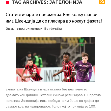
TAG ARCHIVES: ЈАГЕЛОНИЈА
Прекините за хидрација станаа бизнис: ФИФА не планира да ги
укине
Француски судија обвинет за семејно насилство – му се заканува
Статистичарите пресметаа: Еве колку шанси
има Шкендија да се пласира во нокаут фазата!
18 месеци затвор
Ова никогаш не му се случило на Новак: Синер и Алкараз се
Од
SD
14:00, 07 ноември
Во :
Фудбал
повлекуваат, а Зверев веднаш се „распадна“
Реал Мадрид донесе одлука: Eндрик заминува во Премиер
лигата!
(ФОТО) Тажна вест од Аргентина: Голема загуба во семејството
на Меси
Мурињо воведува строга дисциплина во Реал Мадрид: Ова се
трите нови правила за успех
Целосна војна: Барса го растура најважниот летен трансфер на
Атлетико?!
Инфантино имал љубовница: Испливаа скандалозни
информации, добивала пари од УЕФА
Eкипата на Шкендија вчера остана без цел плен во
драматичен финиш. Тетовци синоќа ремизираа 1-1 против
полската Јагелонија, иако победата им беше на дофат до
самиот крај на натпреварот. Голот кој го примија во 100.