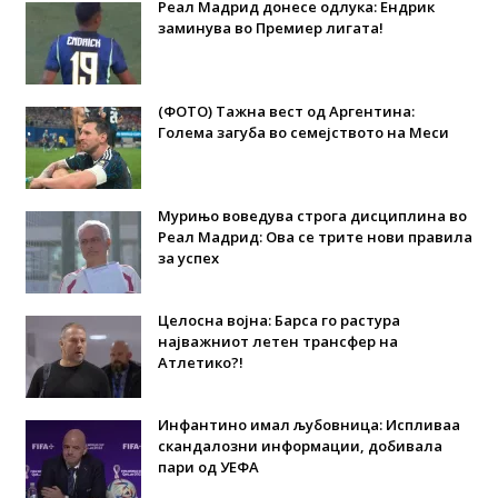
Реал Мадрид донесе одлука: Eндрик
заминува во Премиер лигата!
(ФОТО) Тажна вест од Аргентина:
Голема загуба во семејството на Меси
Мурињо воведува строга дисциплина во
Реал Мадрид: Ова се трите нови правила
за успех
Целосна војна: Барса го растура
најважниот летен трансфер на
Атлетико?!
Инфантино имал љубовница: Испливаа
скандалозни информации, добивала
пари од УЕФА