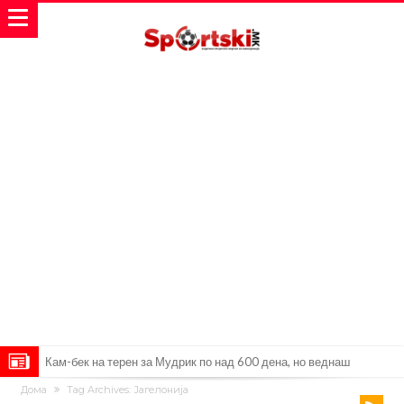
Кам-бек на терен за Мудрик по над 600 дена, но веднаш
Дома
Tag Archives: Јагелонија
заМИнува на позајмица!?
Џејк Пол започнува голем напад на УФЦ