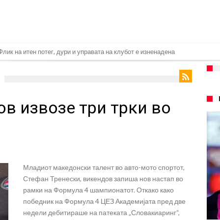
лик на итен потег, дури и управата на клубот е изненадена
 за трансфер на Родри
њо брутално го понижи Ференцварош по натпреварот
в извозе три трки во
 сакаат напаѓач од Интер: Цената е 85 милиони евра
 евра ја носи сензацијата од СП
авство какво што не е видено од 2010 година?
.2026)
Младиот македонски талент во авто-мото спортот,
илиони, а потоа градоначалникот го остави без зборови
Стефан Тренески, викендов запиша нов настап во
меоне го спореди Алварез со Гризман
рамки на Формула 4 шампионатот. Откако како
победник на Формула 4 ЦЕЗ Академијата пред две
агата по нов играч за врска
недели дебитираше на патеката „Словакиаринг“,