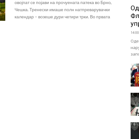
овојпат се појави на прочуената патека во Брно,
Од
Чешка. Тренески имаше полн натпреварувачки
Фл
календар – возеше дури четири трки. Во првата
уп
14:00
Оде
нар
зап