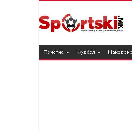
Почетна
Фудбал
Македонс