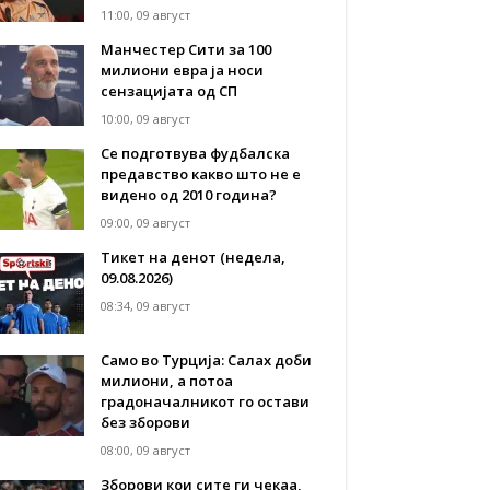
11:00, 09 август
Манчестер Сити за 100
милиони евра ја носи
сензацијата од СП
10:00, 09 август
Се подготвува фудбалска
предавство какво што не е
видено од 2010 година?
09:00, 09 август
Тикет на денот (недела,
09.08.2026)
08:34, 09 август
Само во Турција: Салах доби
милиони, а потоа
градоначалникот го остави
без зборови
08:00, 09 август
Зборови кои сите ги чекаа,