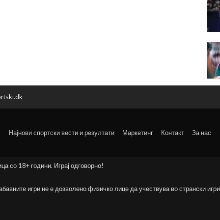
rtski.dk
Најнови спортски вести и резултати
Маркетинг
Контакт
За нас
ица со 18+ години. Играј одговорно!
забавните игри не е дозволено физичко лице да учествува во странски игри 