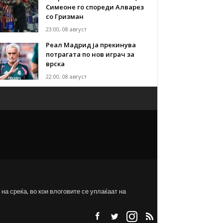
Симеоне го спореди Алварез
со Гризман
23:00, 08 август
Реал Мадрид ја прекинува
потрагата по нов играч за
врска
22:00, 08 август
на среќа, во кои влоговите се уплаќаат на