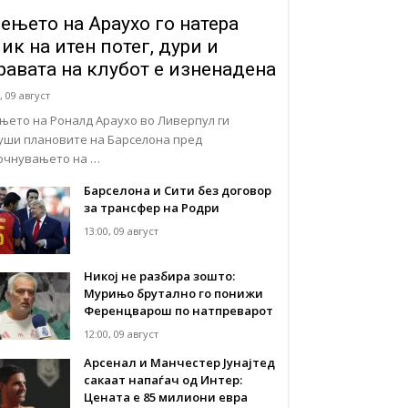
ењето на Араухо го натера
ик на итен потег, дури и
равата на клубот е изненадена
, 09 август
њето на Роналд Араухо во Ливерпул ги
уши плановите на Барселона пред
очнувањето на …
Барселона и Сити без договор
за трансфер на Родри
13:00, 09 август
Никој не разбира зошто:
Мурињо брутално го понижи
Ференцварош по натпреварот
12:00, 09 август
Арсенал и Манчестер Јунајтед
сакаат напаѓач од Интер:
Цената е 85 милиони евра