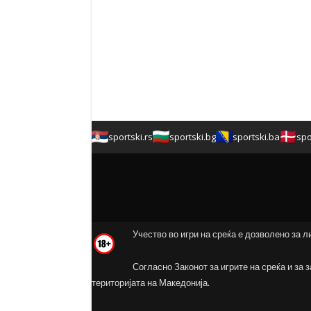
sportski.rs
sportski.bg
sportski.ba
spo
Учество во игри на среќа е дозволено за л
Согласно Законот за игрите на среќа и за 
територијата на Македонија.