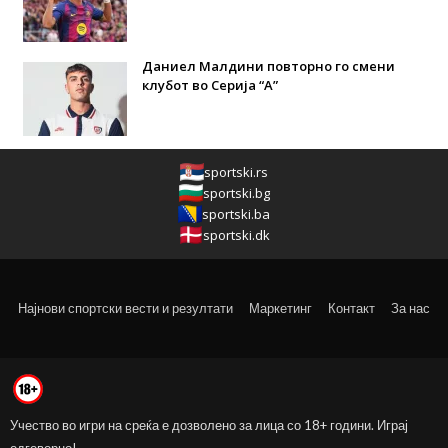
Даниел Малдини повторно го смени
клубот во Серија “А”
sportski.rs
sportski.bg
sportski.ba
sportski.dk
Најнови спортски вести и резултати
Маркетинг
Контакт
За нас
Учество во игри на среќа е дозволено за лица со 18+ години. Играј
одговорно!