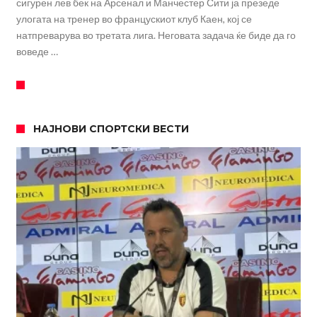
сигурен лев бек на Арсенал и Манчестер Сити ја презеде
улогата на тренер во францускиот клуб Каен, кој се
натпреварува во третата лига. Неговата задача ќе биде да го
воведе …
НАЈНОВИ СПОРТСКИ ВЕСТИ