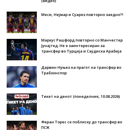
(Видео)
Меси, Нејмар и Суарез повторно заедно?!
Маркус Рашфорд повторно со Манчестер
Јунајтед. Не е заинтересиран за
трансфер во Турција и Саудиска Арабија
Дарвин Нуњез на прагот на трансфер во
Трабзонспор
Тикет на денот (понеделник, 10.08.2026)
Феран Торес се поблиску до трансфер во
ПСЖ