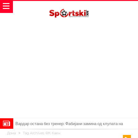
Вардар остана без тренер: Фабијани замина од клупата на
Дома
Tag Archives: ФК Каен
„црвено-црните“
Мурињо: Несреќникот ни дојде неподготвен во Мадрид