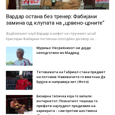
Вардар остана без тренер: Фабијани
замина од клупата на „црвено-црните“
Фудбалскиот клуб Вардар и шефот на стручниот штаб
Кристијан Фабијани постигнаа спогодбен договор за …
Мурињо: Несреќникот ни дојде
неподготвен во Мадрид
Тетоважата на Габриел стана предмет
на потсмев: Навивачите го вметнаа Де
Брујне и направија хит (Фото)
Бизарна тепачка која го запали
интернетот: Познатиот тешкаш го
прифати најлудиот предизвик на
кариерата – сам против шестмина