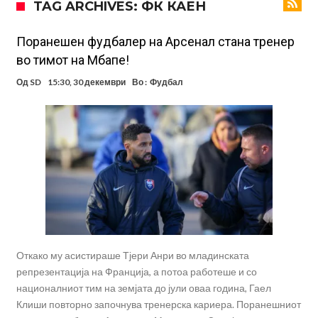
TAG ARCHIVES: ФК КАЕН
Тетоважата на Габриел стана предмет на потсмев: Навивачите го
вметнаа Де Брујне и направија хит (Фото)
Бизарна тепачка која го запали интернетот: Познатиот тешкаш го
Поранешен фудбалер на Арсенал стана тренер
во тимот на Мбапе!
прифати најлудиот предизвик на кариерата – сам против
Меси, Нејмар и Суарез повторно заедно?!
Од
SD
15:30, 30 декември
Во :
Фудбал
шестмина (Видео)
Маркус Рашфорд повторно со Манчестер Јунајтед. Не е
заинтересиран за трансфер во Турција и Саудиска Арабија
Дарвин Нуњез на прагот на трансфер во Трабзонспор
Тикет на денот (понеделник, 10.08.2026)
Феран Торес се поблиску до трансфер во ПСЖ
Даниел Малдини повторно го смени клубот во Серија “А”
Откако му асистираше Тјери Анри во младинската
репрезентација на Франција, а потоа работеше и со
националниот тим на земјата до јули оваа година, Гаел
Клиши повторно започнува тренерска кариера. Поранешниот