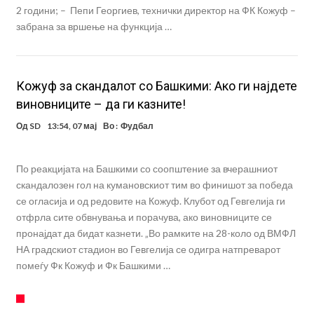
2 години; – Пепи Георгиев, технички директор на ФК Кожуф –
забрана за вршење на функција …
Кожуф за скандалот со Башкими: Ако ги најдете
виновниците – да ги казните!
Од
SD
13:54, 07 мај
Во :
Фудбал
По реакцијата на Башкими со соопштение за вчерашниот
скандалозен гол на кумановскиот тим во финишот за победа
се огласија и од редовите на Кожуф. Клубот од Гевгелија ги
отфрла сите обвнувања и порачува, ако виновниците се
пронајдат да бидат казнети. „Во рамките на 28-коло од ВМФЛ
НА градскиот стадион во Гевгелија се одигра натпреварот
помеѓу Фк Кожуф и Фк Башкими …