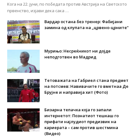
Кога на 22. јуни, по победата против Австрија на Светското
првенство, изјави дека сака …
Вардар остана без тренер: Фабијани
замина од клупата на „црвено-црните“
Мурињо: Несреќникот ни дојде
неподготвен во Мадрид
Тетоважата на Габриел стана предмет
на потсмев: Навивачите го вметнаа Де
Брујне и направија хит (Фото)
Бизарна тепачка која го запали
интернетот: Познатиот тешкаш го
прифати најлудиот предизвик на
кариерата – сам против шестмина
(Видео)