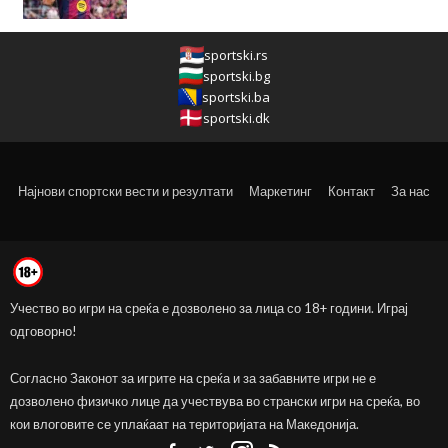
sportski.rs
sportski.bg
sportski.ba
sportski.dk
Најнови спортски вести и резултати
Маркетинг
Контакт
За нас
Учество во игри на среќа е дозволено за лица со 18+ години. Играј
одговорно!
Согласно Законот за игрите на среќа и за забавните игри не е
дозволено физичко лице да учествува во странски игри на среќа, во
кои влоговите се уплаќаат на територијата на Македонија.