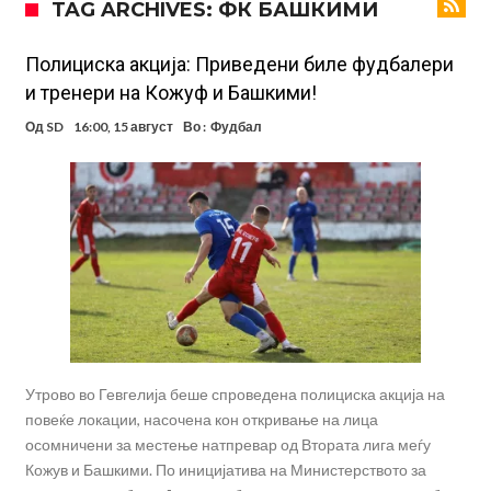
TAG ARCHIVES: ФК БАШКИМИ
„црвено-црните“
Мурињо: Несреќникот ни дојде неподготвен во Мадрид
Тетоважата на Габриел стана предмет на потсмев: Навивачите го
Полициска акција: Приведени биле фудбалери
и тренери на Кожуф и Башкими!
вметнаа Де Брујне и направија хит (Фото)
Бизарна тепачка која го запали интернетот: Познатиот тешкаш го
Од
SD
16:00, 15 август
Во :
Фудбал
прифати најлудиот предизвик на кариерата – сам против
Меси, Нејмар и Суарез повторно заедно?!
шестмина (Видео)
Маркус Рашфорд повторно со Манчестер Јунајтед. Не е
заинтересиран за трансфер во Турција и Саудиска Арабија
Дарвин Нуњез на прагот на трансфер во Трабзонспор
Тикет на денот (понеделник, 10.08.2026)
Феран Торес се поблиску до трансфер во ПСЖ
Утрово во Гевгелија беше спроведена полициска акција на
повеќе локации, насочена кон откривање на лица
осомничени за местење натпревар од Втората лига меѓу
Кожув и Башкими. По иницијатива на Министерството за