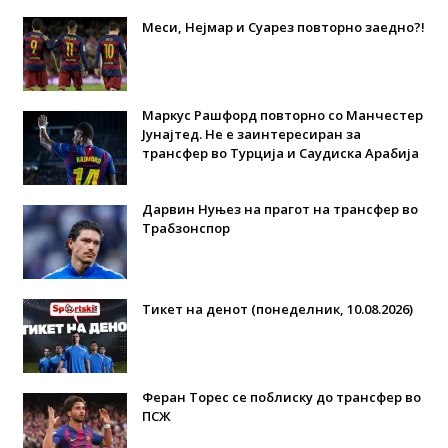
Меси, Нејмар и Суарез повторно заедно?!
Маркус Рашфорд повторно со Манчестер
Јунајтед. Не е заинтересиран за
трансфер во Турција и Саудиска Арабија
Дарвин Нуњез на прагот на трансфер во
Трабзонспор
Тикет на денот (понеделник, 10.08.2026)
Феран Торес се поблиску до трансфер во
ПСЖ