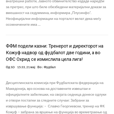
внатрешни работи, Јавното обвинителство издаде наредби
за претрес, при што биле обезбедени материјални докази за
вмешаност на седуммина, информира „Плусинфо“.
Неофицијални информации на порталот велат дека меѓу
осомничените има …
ФФМ подели казни: Тренерот и директорот на
Кожуф надвор од фудбалот две години, а во
ОФС Охрид се измислила цела лига!
Од
SD
15:33, 21 мај
Во :
Фудбал
Дисциплинската комисија при Фудбалската федерација на
Македонија, врз основа на доставените извештаи и
официјалните забелешки, на својата седница донесе одлуки
и отвори постапки за следните случаи: Забрани за
извршување функција: – Славчо Георгиевски, тренер на ФК
Кожуф – забрана за вршење на функција во времетраење од