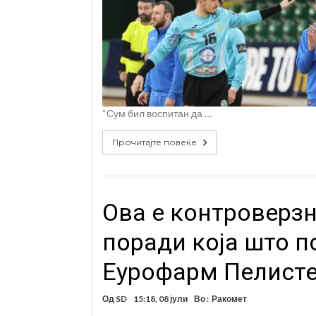
“Сум бил воспитан да …
Прочитајте повеќе
Oва е контроверз
поради која што 
Еурофарм Пелисте
Од
SD
15:18, 08 јули
Во :
Ракомет