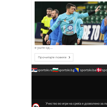
е уште од …
Прочитајте повеќе
sportski.rs
sportski.bg
sportski.ba
spo
Учество во игри на среќа е дозволено за л