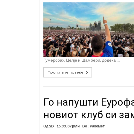
Гумерсбах, Целје и Шамбери, додека …
Прочитајте повеќе
Го напушти Еурофа
новиот клуб си за
Од
SD
15:33, 07 јули
Во :
Ракомет