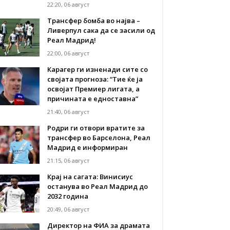
22:20, 06 август
Трансфер бомба во најва –
Ливерпул сака да се засили од
Реал Мадрид!
22:00, 06 август
Карагер ги изненади сите со
својата прогноза: “Тие ќе ја
освојат Премиер лигата, а
причината е едноставна”
21:40, 06 август
Родри ги отвори вратите за
трансфер во Барселона, Реал
Мадрид е информиран
21:15, 06 август
Крај на сагата: Винисиус
останува во Реал Мадрид до
2032 година
20:49, 06 август
Директор на ФИА за драмата