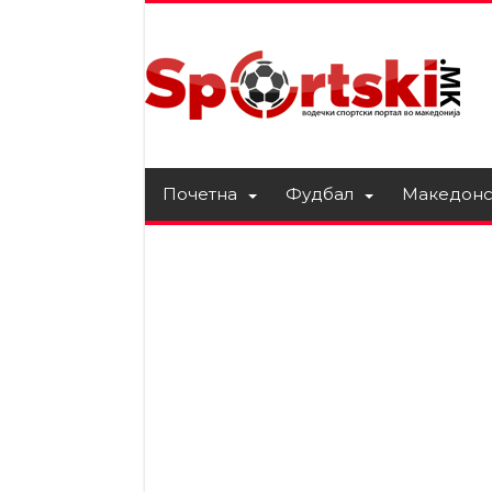
Почетна
Фудбал
Македонс