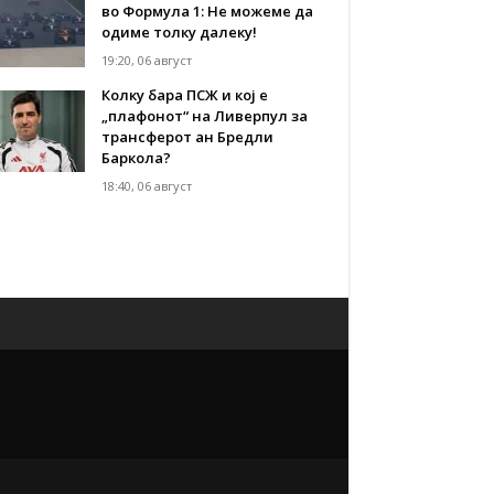
во Формула 1: Не можеме да
одиме толку далеку!
19:20, 06 август
Колку бара ПСЖ и кој е
„плафонот“ на Ливерпул за
трансферот ан Бредли
Баркола?
18:40, 06 август