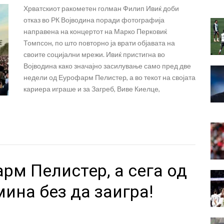
Хрватскиот ракометен голман Филип Ивиќ доби
отказ во РК Војводина поради фотографија
направена на концертот на Марко Перковиќ
Томпсон, по што повторно ја врати објавата на
своите социјални мрежи. Ивиќ пристигна во
Војводина како значајно засилување само пред две
недели од Еурофарм Пелистер, а во текот на својата
кариера играше и за Загреб, Виве Киелце,
рм Пелистер, а сега од
мина без да заигра!