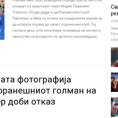
концерт на хрватскиот пејач Марко Перковиќ
Св
Томпсон. Осуда дојде и од Ракометниот клуб
ре
Партизан, а Ивиќ се огласи на социјалните мрежи за
23:20
да испрати порака до својот поранешен клуб. Тој
Лив
нагласи дека сите негативни толкувања за неговото
Тот
присуство на концертот се целосно неоправдани.
стр
ната фотографија
поранешниот голман на
р доби отказ