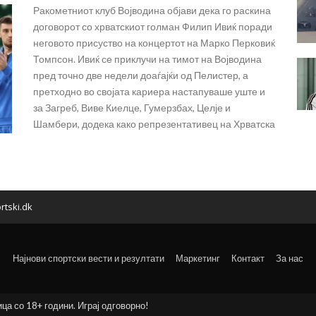
Ракометниот клуб Војводина објави дека го раскина
договорот со хрватскиот голман Филип Ивиќ поради
неговото присуство на концертот на Марко Перковиќ
Томпсон. Ивиќ се приклучи на тимот на Војводина
пред точно две недели доаѓајќи од Пелистер, а
претходно во својата кариера настапуваше уште и
за Загреб, Виве Киелце, Гумерзбах, Целје и
Шамбери, додека како репрезентативец на Хрватска
rtski.dk
Најнови спортски вести и резултати
Маркетинг
Контакт
За нас
ица со 18+ години. Играј одговорно!