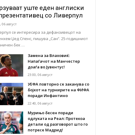
рзуваат уште еден англиски
презентативец со Ливерпул
, 06 август
ерпул се интересира за дефанзивецот на
енхем Џед Спенс, пишува „Сан“. 25-годишниот
аничен бек …
Замена за Влаховиќ:
Напаѓачот на Манчестер
доаѓа во Јувентус!
23:00, 06 август
УЕФА повторно се заканува со
бојкот на турнирите на ФИФА
поради Инфантино
22:40, 06 август
Мурињо бесен поради
одлуката на Реал: Протекоа
детали од разговорот што го
потресе Мадрид!