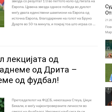
звезда со резултат 1:0 во петтото коло од Лигата на
Су
Европа. Црвена звезда однесе победа во дуелот
От
меѓу двата единствени шампиони на Европа од
источна Европа, благодарение на голот на Бруно
21:20
Дуарте во 50-та минута, и покрај тоа што играа со …
Пов
Мар
л лекцијата од
паднеме од Дрита –
еме од фудбал!
Претседателот на ФЦСБ, некогашна Стеуа, Џиџи
Бекали, е меѓу најконтроверзните личности во
светот на фудбалот. Неговиот клуб сега ќе се