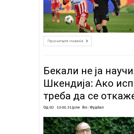
Прочитајте повеќе
Бекали не ја научи
Шкендија: Ако ис
треба да се откаж
Од
SD
13:00, 31 јули
Во :
Фудбал