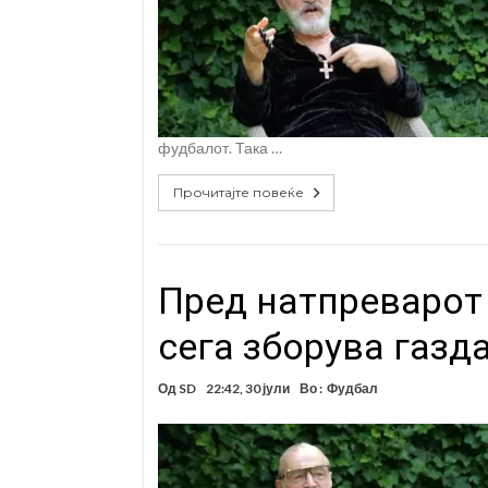
фудбалот. Така …
Прочитајте повеќе
Пред натпреварот 
сега зборува газда
Од
SD
22:42, 30 јули
Во :
Фудбал