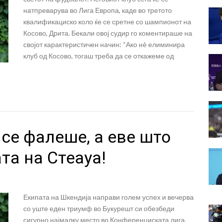
натпреварува во Лига Европа, каде во третото
квалификациско коло ќе се сретне со шампионот на
Косово, Дрита. Бекали овој судир го коментираше на
својот карактеристичен начин: “Ако нè елиминира
клуб од Косово, тогаш треба да се откажеме од
се фалеше, а еве што
та на Стеауа!
Екипата на Шкендија направи голем успех и вечерва
со уште еден триумф во Букурешт си обезбеди
сигурно најмалку место во Конференциската лига.