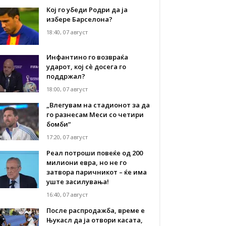
Кој го убеди Родри да ја
избере Барселона?
18:40, 07 август
Инфантино го возвраќа
ударот, кој сè досега го
поддржал?
18:00, 07 август
„Влегувам на стадионот за да
го разнесам Меси со четири
бомби“
17:20, 07 август
Реал потроши повеќе од 200
милиони евра, но не го
затвора паричникот – ќе има
уште засилувања!
16:40, 07 август
После распродажба, време е
Њукасл да ја отвори касата,