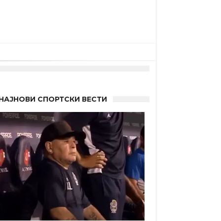
НАЈНОВИ СПОРТСКИ ВЕСТИ
 Германците?