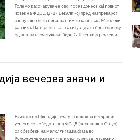
Големо разочарување овој пораз донесе кај првиот
човек на ФЦСБ, Џиџи Бекали кој пред натпреварот
зборуваше дека неговиот тим ќе слави со 3-4 голови
разлика. На теренот сепак, ситуацијата беше далеку
од неговите очекувања бидејќи Шкендија речиси и …
ија вечерва значи и
Екипата на Шкендија вечерва направи историски
успех и со победата над ФСЦБ (поранешна Стеуа)
си обезбеди најмалку лигашка фаза во
Конференциската лига, а овој успех за тетовскиот