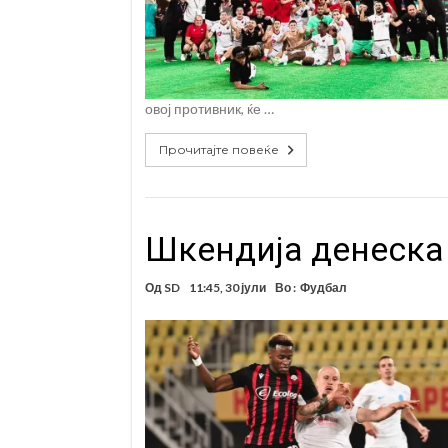
овој противник, ќе …
Прочитајте повеќе
Шкендија денеска 
Од
SD
11:45, 30 јули
Во :
Фудбал