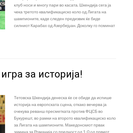
клуб носи и многу пари во касата. Шкендија сега ја
чека третото квалификациско коло од Лигата на
шампионите, каде следен предизвик ќе биде
силниот Карабах од Азербејџан. Доколку го поминат
игра за историја!
Тетовска Шкендија денеска ќе се обиде да испише
историја на европската сцена, откако вечерва ја
очекува реванш пресметката против ФЦСБ во
Букурешт, во рамки на второто квалификациско коло
за Лигата на шампионите. Македонскиот првак
замина за Романија со предност од 1-0 од првиот