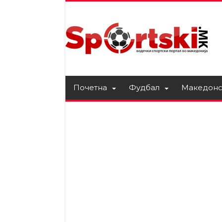
Почетна
Фудбал
Македонс