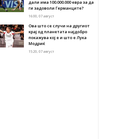
дали има 100.000.000 евра за да
ги задоволи Германците?
16:00, 07 август
Ова што се случи на другиот
крај од планетата најдобро
покажува кој е и што е Лука
Модриќ
15:20, 07 август