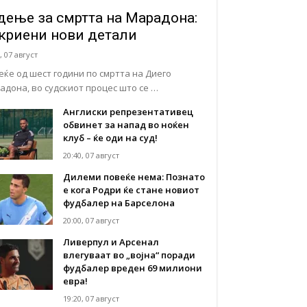
дење за смртта на Марадона:
криени нови детали
, 07 август
еќе од шест години по смртта на Диего
адона, во судскиот процес што се …
Англиски репрезентативец
обвинет за напад во ноќен
клуб – ќе оди на суд!
20:40, 07 август
Дилеми повеќе нема: Познато
е кога Родри ќе стане новиот
фудбалер на Барселона
20:00, 07 август
Ливерпул и Арсенал
влегуваат во „војна“ поради
фудбалер вреден 69 милиони
евра!
19:20, 07 август