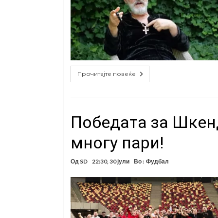
Прочитајте повеќе
Победата за Шкенд
многу пари!
Од
SD
22:30, 30 јули
Во :
Фудбал