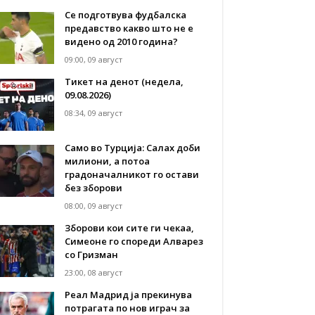
Се подготвува фудбалска
предавство какво што не е
видено од 2010 година?
09:00, 09 август
Тикет на денот (недела,
09.08.2026)
08:34, 09 август
Само во Турција: Салах доби
милиони, а потоа
градоначалникот го остави
без зборови
08:00, 09 август
Зборови кои сите ги чекаа,
Симеоне го спореди Алварез
со Гризман
23:00, 08 август
Реал Мадрид ја прекинува
потрагата по нов играч за