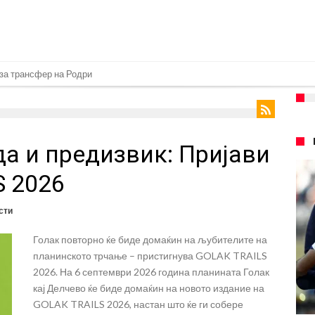
 за трансфер на Родри
њо брутално го понижи Ференцварош по натпреварот
 сакаат напаѓач од Интер: Цената е 85 милиони евра
а и предизвик: Пријави
 евра ја носи сензацијата од СП
авство какво што не е видено од 2010 година?
S 2026
.2026)
сти
илиони, а потоа градоначалникот го остави без зборови
Голак повторно ќе биде домаќин на љубителите на
меоне го спореди Алварез со Гризман
планинското трчање – пристигнува GOLAK TRAILS
агата по нов играч за врска
2026. На 6 септември 2026 година планината Голак
кај Делчево ќе биде домаќин на новото издание на
оленото е средено, се враќам посилен од кога било
GOLAK TRAILS 2026, настан што ќе ги собере