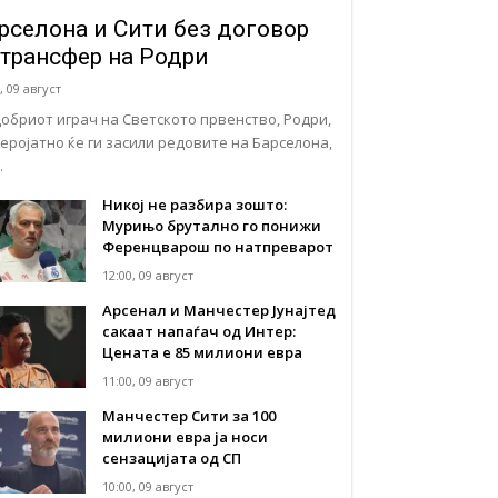
рселона и Сити без договор
 трансфер на Родри
, 09 август
добриот играч на Светското првенство, Родри,
веројатно ќе ги засили редовите на Барселона,
…
Никој не разбира зошто:
Мурињо брутално го понижи
Ференцварош по натпреварот
12:00, 09 август
Арсенал и Манчестер Јунајтед
сакаат напаѓач од Интер:
Цената е 85 милиони евра
11:00, 09 август
Манчестер Сити за 100
милиони евра ја носи
сензацијата од СП
10:00, 09 август