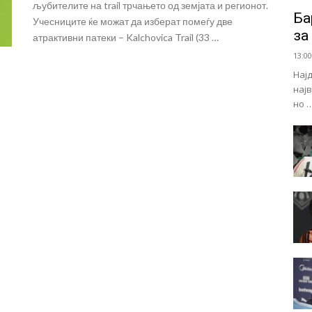
љубителите на trail трчањето од земјата и регионот.
Ба
Учесниците ќе можат да изберат помеѓу две
за
атрактивни патеки – Kalchovica Trail (33 …
13:00
Нај
нај
но 