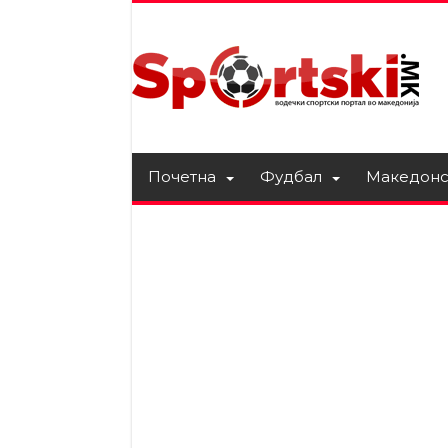
Почетна
Фудбал
Македонс