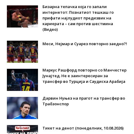
Бизарна тепачка која го запали
интернетот: Познатиот тешкаш го
прифати најлудиот предизвик на
кариерата – сам против шестмина
(Видео)
Меси, Нејмар и Суарез повторно заедно?!
Маркус Рашфорд повторно со Манчестер
Јунајтед. Не е заинтересиран за
трансфер во Турција и Саудиска Арабија
Дарвин Нуњез на прагот на трансфер во
Трабзонспор
Тикет на денот (понеделник, 10.08.2026)