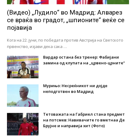
(Видео) „Лудило“ во Мадрид: Алварез
се враќа во градот, „шпионите“ веќе се
појавија
Кога на 22. јуни, по победата против Австрија на Светското
првенство, изјави дека сака …
Вардар остана без тренер: Фабијани
замина од клупата на „црвено-црните“
Мурињо: Несреќникот ни дојде
неподготвен во Мадрид
Тетоважата на Габриел стана предмет
на потсмев: Навивачите го вметнаа Де
Брујне и направија хит (Фото)