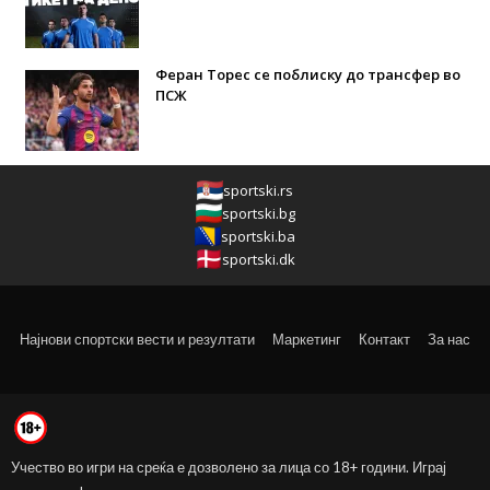
Феран Торес се поблиску до трансфер во
ПСЖ
sportski.rs
sportski.bg
sportski.ba
sportski.dk
Најнови спортски вести и резултати
Маркетинг
Контакт
За нас
Учество во игри на среќа е дозволено за лица со 18+ години. Играј