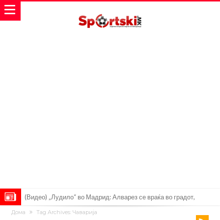
(Видео) „Лудило“ во Мадрид: Алварез се враќа во градот,
Дома
Tag Archives: Чаварија
„шпионите“ веќе се појавија
Вардар остана без тренер: Фабијани замина од клупата на