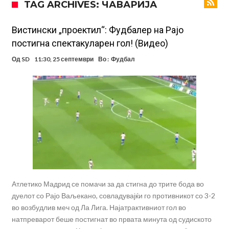
TAG ARCHIVES: ЧАВАРИЈА
„црвено-црните“
Мурињо: Несреќникот ни дојде неподготвен во Мадрид
Тетоважата на Габриел стана предмет на потсмев: Навивачите го
Вистински „проектил“: Фудбалер на Рајо
постигна спектакуларен гол! (Видео)
вметнаа Де Брујне и направија хит (Фото)
Бизарна тепачка која го запали интернетот: Познатиот тешкаш го
Од
SD
11:30, 25 септември
Во :
Фудбал
прифати најлудиот предизвик на кариерата – сам против
Меси, Нејмар и Суарез повторно заедно?!
шестмина (Видео)
Маркус Рашфорд повторно со Манчестер Јунајтед. Не е
заинтересиран за трансфер во Турција и Саудиска Арабија
Дарвин Нуњез на прагот на трансфер во Трабзонспор
Тикет на денот (понеделник, 10.08.2026)
Феран Торес се поблиску до трансфер во ПСЖ
Атлетико Мадрид се помачи за да стигна до трите бода во
дуелот со Рајо Ваљекано, совладувајќи го противникот со 3-2
во возбудлив меч од Ла Лига. Најатрактивниот гол во
натпреварот беше постигнат во првата минута од судиското