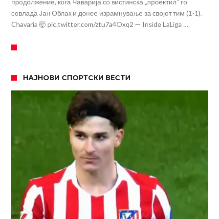
продолжение, кога Чаварија со вистинска „проектил“ го
совлада Јан Облак и донее израмнување за својот тим (1-1).
Chavaria 🤯 pic.twitter.com/ztu7a4Oxq2 — Inside LaLiga …
НАЈНОВИ СПОРТСКИ ВЕСТИ