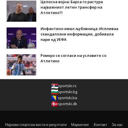
Целосна војна: Барса го растура
најважниот летен трансфер на
Атлетико?!
Инфантино имал љубовница: Испливаа
скандалозни информации, добивала
пари од УЕФА
Ромеро се согласи на условите со
Атлетико
sportski.rs
sportski.bg
sportski.ba
sportski.dk
Најнови спортски вести и резултати
Маркетинг
Контакт
За нас