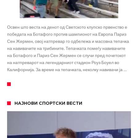
Освен што веста на денот од Светското клупско првенство е
победата на Ботафого против шампионот на Европа Париз
Сен Жермен, овој натпревар го одбележа и масовна тепачка
на навивачите на трибините. Тепачката помеѓу навивачите
на Ботафого и Париз Сен Жермен се случи пред почетокот
на натпреварот на легендарниот стадион Роуз Боуел во
Калифорнија. За време на тепачката, неколку навивачи ја …
НАЈНОВИ СПОРТСКИ ВЕСТИ