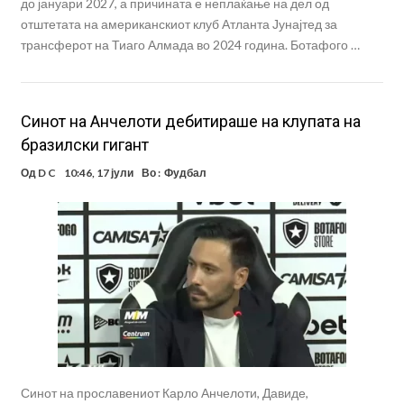
до јануари 2027, а причината е неплаќање на дел од
отштетата на американскиот клуб Атланта Јунајтед за
трансферот на Тиаго Алмада во 2024 година. Ботафого …
Синот на Анчелоти дебитираше на клупата на
бразилски гигант
Од
D C
10:46, 17 јули
Во :
Фудбал
Синот на прославениот Карло Анчелоти, Давиде,