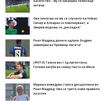
насилство – му се заканува 18 месеци
затвор
Ова никогаш не му се случило на Новак:
Синер и Алкараз се повлекуваат, а
Зверев веднаш се „распадна“
Реал Мадрид донесе одлука: Eндрик
заминува во Премиер лигата!
(ФОТО) Тажна вест од Аргентина:
Голема загуба во семејството на Меси
Мурињо воведува строга дисциплина во
Реал Мадрид: Ова се трите нови правила
за успех