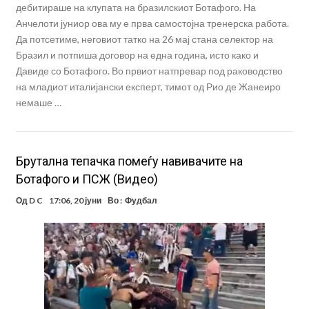
дебитираше на клупата на бразилскиот Ботафого. На
Анчелоти јуниор ова му е прва самостојна тренерска работа.
Да потсетиме, неговиот татко на 26 мај стана селектор на
Бразил и потпиша договор на една година, исто како и
Давиде со Ботафого. Во првиот натпревар под раководство
на младиот италијански експерт, тимот од Рио де Жанеиро
немаше …
Брутална тепачка помеѓу навивачите на
Ботафого и ПСЖ (Видео)
Од
D C
17:06, 20 јуни
Во :
Фудбал