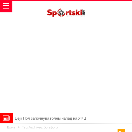
Џејк Пол започнува голем напад на УФЦ
Дома
Tag Archives: Ботафого
Прекините за хидрација станаа бизнис: ФИФА не планира да ги