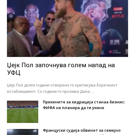
Џејк Пол започнува голем напад на
УФЦ
Џејк Пол долги години отворено го критикува боречкиот
естаблишмент. Со години го прозива Дана …
Прекините за хидрација станаа бизнис:
ФИФА не планира да ги укине
Француски судија обвинет за семејно