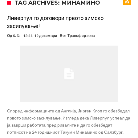
TAG ARCHIVES: МИНАМИНО
Барселона!
Тикет на денот (сабота, 08.08.2026)
Судење за смртта на Марадона: Откриени нови детали
Ливерпул го договори првото зимско
засилување!
Англиски репрезентативец обвинет за напад во ноќен клуб – ќе
Од
S. D.
12:41, 12 декември
Во :
Трансфер зона
оди на суд!
Дилеми повеќе нема: Познато е кога Родри ќе стане новиот
фудбалер на Барселона
Ливерпул и Арсенал влегуваат во „војна“ поради фудбалер
вреден 69 милиони евра!
Кој го убеди Родри да ја избере Барселона?
Инфантино го возвраќа ударот, кој сè досега го поддржал?
„Влегувам на стадионот за да го разнесам Меси со четири бомби“
Според информациите од Англија, Јирген Клоп го обезбедил
првото зимско засилување. Изгледа дека Ливерпул успеал да
ја заврши работата пред ривалите и да го обезбедат
потписот на 24 годишниот Такуми Минамино од Салзбург.