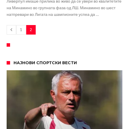
Ливерпул имаше прилика во живо да се увери во квалитетите
на Минамино во групната фаза од ЛШ. Минамино во шест
натпревари во Лигата на шампионите успеа да …
1
2
НАЈНОВИ СПОРТСКИ ВЕСТИ