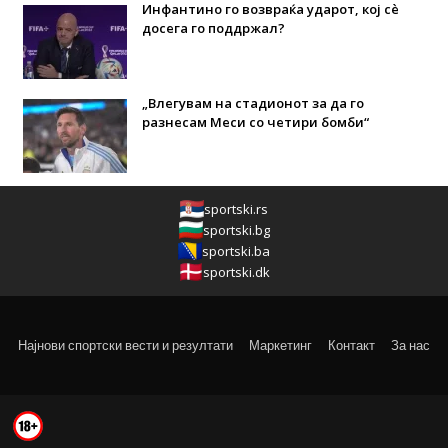
Инфантино го возвраќа ударот, кој сè
досега го поддржал?
„Влегувам на стадионот за да го
разнесам Меси со четири бомби“
sportski.rs
sportski.bg
sportski.ba
sportski.dk
Најнови спортски вести и резултати
Маркетинг
Контакт
За нас