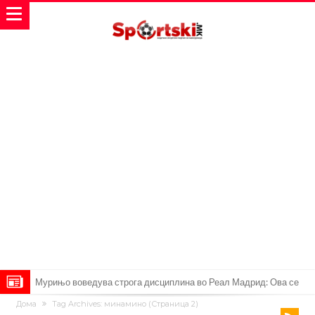
Мурињо воведува строга дисциплина во Реал Мадрид: Ова се
Дома
Tag Archives: минамино
(Страница 2)
трите нови правила
Неочекувана „бомба“ од Англија: Ливерпул се засили од