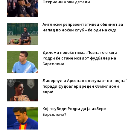
Откриени нови детали
Англиски репрезентативец обвинет за
напад во ноќен клуб – ќе оди на суд!
Дилеми повеќе нема: Познато е кога
Родри ќе стане новиот фудбалер на
Барселона
Ливерпул и Арсенал влегуваат во „војна“
поради фудбалер вреден 69 милиони
евра!
Кој го убеди Родри да ја избере
Барселона?