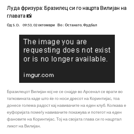
Луда фризура: Бразилец си го нацрта Вилијан на
главата 📸
Од
S. D.
09:53, 02 октомври
Во :
Останато
,
Фудбал
Бразилецот Вилијан кој не се снајде во Арсенал се врати во
татковината каде што ќе го носи дресот на Коринтијас, тоа
донесе голема радост кај навивачите на еден клуб. Колкава е
еуфоријата помеѓу навивачите покажува и потегот на еден
фановите на Коринтијас. Тој на својата глава си го нацртал
ликот на Вилијан.