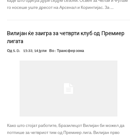
каде што одигра дури седум сезони. Освен за Челзи и Фулам
го носеше уште дресот на Арсенал и Коринтијас. За …
Вилијан ќе заигра за четврти клуб од Премиер
лигата
Од
S. D.
15:33, 14 јули
Во :
Трансфер зона
Како што стојат работите, Бразилецот Вилијан би можел да
потпише за четвриот тим од Премиер лига. Вилијан прво