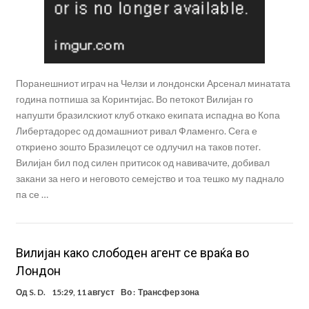
Поранешниот играч на Челзи и лондонски Арсенал минатата
година потпиша за Коринтијас. Во петокот Вилијан го
напушти бразилскиот клуб откако екипата испадна во Копа
Либертадорес од домашниот ривал Фламенго. Сега е
откриено зошто Бразилецот се одлучил на таков потег.
Вилијан бил под силен притисок од навивачите, добивал
закани за него и неговото семејство и тоа тешко му паднало
па се …
Вилијан како слободен агент се враќа во
Лондон
Од
S. D.
15:29, 11 август
Во :
Трансфер зона