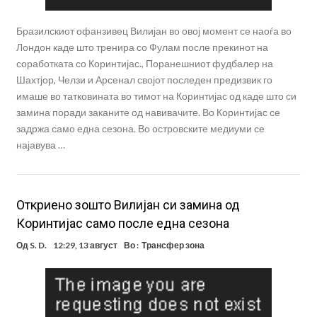
Бразилскиот офанзивец Вилијан во овој момент се наоѓа во
Лондон каде што тренира со Фулам после прекинот на
соработката со Коринтијас., Поранешниот фудбалер на
Шахтјор, Челзи и Арсенал својот последен предизвик го
имаше во татковината во тимот на Коринтијас од каде што си
замина поради заканите од навивачите. Во Коринтијас се
задржа само една сезона. Во островските медиуми се
најавува …
Откриено зошто Вилијан си замина од
Коринтијас само после една сезона
Од
S. D.
12:29, 13 август
Во :
Трансфер зона