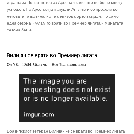
играше за Челзи, потоа за Арсенал каде што не беше многу
успешен. По Арсенал ја напушти Англија и се пресели во
неговата татковина, но таа епизода брзо заврши. По само
една сезона, Фулам го врати во Премиер лигата и минатата
сезона беше …
Вилијан се врати во Премиер лигата
Од
P. K.
12:54, 30 август
Во :
Трансфер зона
Бразилскиот ветеран Вилијан ќе се врати во Премиер лигата