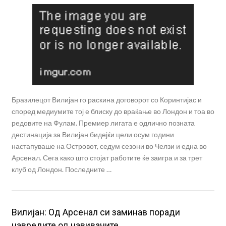
Бразилецот Вилијан го раскина договорот со Коринтијас и
според медиумите тој е блиску до враќање во Лондон и тоа во
редовите на Фулам. Премиер лигата е одлично позната
дестинација за Вилијан бидејќи цели осум години
настапуваше на Островот, седум сезони во Челзи и една во
Арсенал. Сега како што стојат работите ќе заигра и за трет
клуб од Лондон. Последните …
Вилијан: Од Арсенал си заминав поради
навредите од навивачите