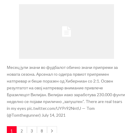
Месец јули значи во фудбалот обично значи припреми за
новата сезона. Арсенал го одигра првиот припремен
натпревар и беше поразен од Хиберниан со 2:1. Освен
резултатот на овој натпревар внимание привлече
Бразилецот Вилијан. Вилијан иако заработува 230.000 фунти
неделно се појави прилично „запуштен“. There are real tears
in my eyes pic.twitter.com/UYPr92NntU — Tom
(@Tomthegunner) July 14, 2021
1
2
3
8