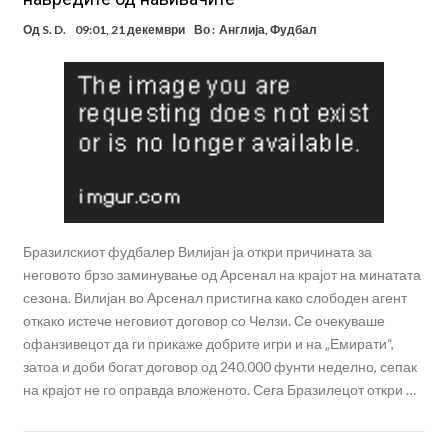
Од
S. D.
09:01, 21 декември
Во :
Англија
,
Фудбал
Бразилскиот фудбалер Вилијан ја откри причината за
неговото брзо заминување од Арсенал на крајот на минатата
сезона. Вилијан во Арсенал пристигна како слободен агент
откако истече неговиот договор со Челзи. Се очекуваше
офанзивецот да ги прикаже добрите игри и на „Емирати“,
затоа и доби богат договор од 240.000 фунти неделно, сепак
на крајот не го оправда вложеното. Сега Бразилецот откри …