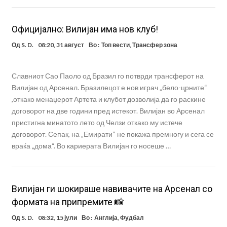
Oфицијално: Вилијан има нов клуб!
Од
S. D.
08:20, 31 август
Во :
Топ вести
,
Трансфер зона
Славниот Сао Паоло од Бразил го потврди трансферот на
Вилијан од Арсенал. Бразилецот е нов играч „бело-црните“
,откако менаџерот Артета и клубот дозволија да го раскине
договорот на две години пред истекот. Вилијан во Арсенал
пристигна минатото лето од Челзи откако му истече
договорот. Сепак, на „Емирати“ не покажа премногу и сега се
враќа „дома“. Во кариерата Вилијан го носеше …
Вилијан ги шокираше навивачите на Арсенал со
формата на припремите 📸
Од
S. D.
08:32, 15 јули
Во :
Англија
,
Фудбал