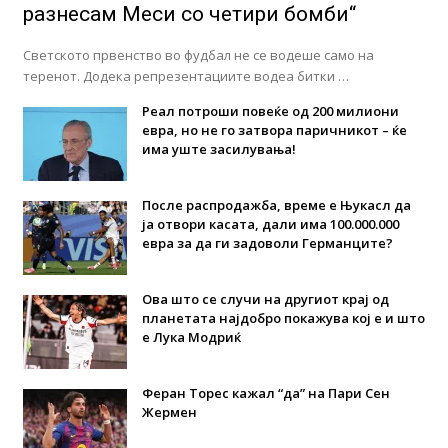
разнесам Меси со четири бомби“
Светското првенство во фудбал не се водеше само на
теренот. Додека репрезентациите водеа битки …
Реал потроши повеќе од 200 милиони
евра, но не го затвора паричникот – ќе
има уште засилувања!
После распродажба, време е Њукасл да
ја отвори касата, дали има 100.000.000
евра за да ги задоволи Германците?
Ова што се случи на другиот крај од
планетата најдобро покажува кој е и што
е Лука Модриќ
Феран Торес кажал “да” на Пари Сен
Жермен