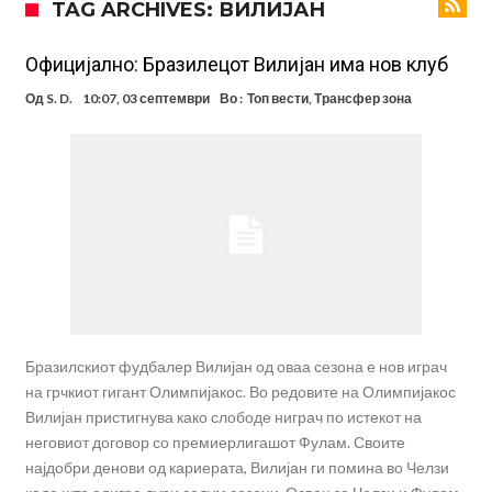
TAG ARCHIVES: ВИЛИЈАН
има 100.000.000 евра за да ги задоволи Германците?
Ова што се случи на другиот крај од планетата најдобро покажува
кој е и што е Лука Модриќ
Феран Торес кажал “да” на Пари Сен Жермен
Официјално: Бразилецот Вилијан има нов клуб
Јувентус го сака Рајндерс, но под еден услов
Од
S. D.
10:07, 03 септември
Во :
Топ вести
,
Трансфер зона
ПСЖ и Ливерпул имаат доверба дека ќе постигнат договор за
Баркола
Барселона ја испрати првата понуда до Манчестер Сити за Родри
Манчестер Сити веќе му најде замена на Родри, и тоа во голем
ривал!
Само два играчи во историјата на фудбалот го
направиле„невозможното“: Едниот е Меси, знаете ли кој е
другиот?
Бразилскиот фудбалер Вилијан од оваа сезона е нов играч
на грчкиот гигант Олимпијакос. Во редовите на Олимпијакос
Вилијан пристигнува како слободе ниграч по истекот на
неговиот договор со премиерлигашот Фулам. Своите
најдобри денови од кариерата, Вилијан ги помина во Челзи