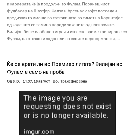
и кариерата ќе ја продолжи во Фулам. Поранешниот
фудбалер на Шахтјор, Челзи и Арсенал својот последен
предизвик го имаше во татковината во тимот на Коринтијас
од каде што си замина поради заканите од навивачите.
Вилијан беше слободен играч и извесно време тренираше со
Фулам, па откако ги задоволи со своите перформански, …
Ќе се врати ли во Премиер лигата? Вилијан во
Фулам е само на проба
Од
S. D.
14:37, 18 август
Во :
Трансфер зона