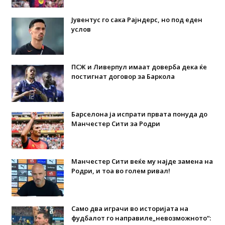
Јувентус го сака Рајндерс, но под еден
услов
ПСЖ и Ливерпул имаат доверба дека ќе
постигнат договор за Баркола
Барселона ја испрати првата понуда до
Манчестер Сити за Родри
Манчестер Сити веќе му најде замена на
Родри, и тоа во голем ривал!
Само два играчи во историјата на
фудбалот го направиле„невозможното“: