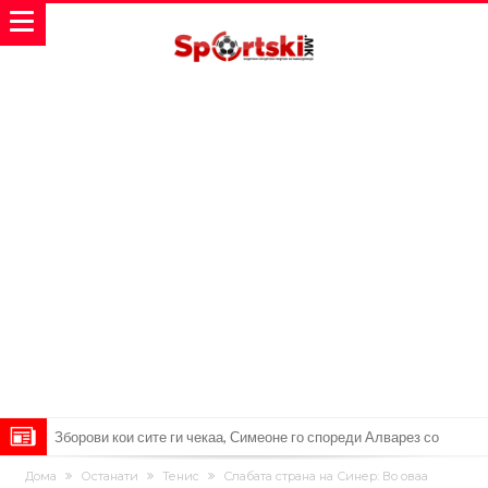
Мекгрегор успешно опериран: Коленото е средено, се враќам
Дома
Останати
Тенис
Слабата страна на Синер: Во оваа