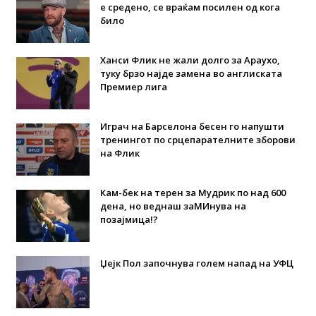
е средено, се враќам посилен од кога
било
Ханси Флик не жали долго за Араухо,
туку брзо најде замена во англиската
Премиер лига
Играч на Барселона бесен го напушти
тренингот по срцепарателните зборови
на Флик
Кам-бек на терен за Мудрик по над 600
дена, но веднаш заМИнува на
позајмица!?
Џејк Пол започнува голем напад на УФЦ