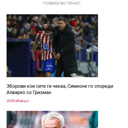
ПОВЕЌЕ ВО ТЕНИС
Зборови кои сите ги чекаа, Симеоне го спореди
Алварез со Гризман
23:00, 08 август