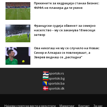
Прекините за хидрација станаа бизнис:
ФИФА не планира да ги укине
Француски судија обвинет за семејно
насилство – му се заканува 18 месеци
затвор
Ова никогаш не му се случило на Новак:
Синер и Алкараз се повлекуваат, а
Зверев веднаш се „распадна“
sportski.rs
sportski.bg
sportski.ba
sportski.dk
Најнови спортски вести и резултати
Маркетинг
Контакт
За нас