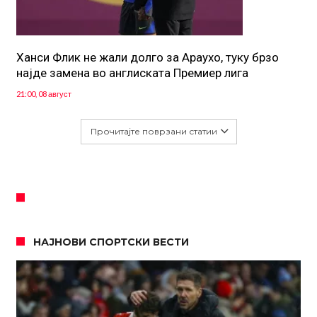
Ханси Флик не жали долго за Араухо, туку брзо
најде замена во англиската Премиер лига
21:00, 08 август
Прочитајте поврзани статии
НАЈНОВИ СПОРТСКИ ВЕСТИ