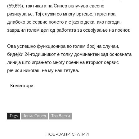
(59,6%), тактиката на Синер вклучува свесно
ризикување. Тој служи со многу вртење, таргетира
длабоко во сервис полето и е јасно дека, ако погоди,
завршил голем дел од работата за освојување на поенот.
Ова успешно функционира во голем број на случаи,
бидејќи 24-годишникот е толку доминантен зад основната
линија што играњето многу поени на вториот сервис
речиси никогаш не му наштетува.
Коментари
Tags
Јаник Синер
Топ Вести
ПОВРЗАНИ СТАТИИ