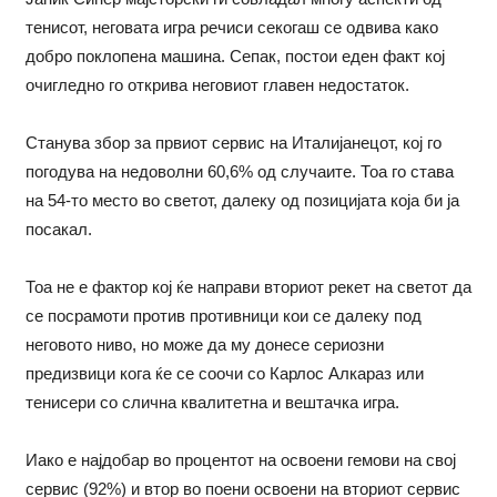
тенисот, неговата игра речиси секогаш се одвива како
добро поклопена машина. Сепак, постои еден факт кој
очигледно го открива неговиот главен недостаток.
Станува збор за првиот сервис на Италијанецот, кој го
погодува на недоволни 60,6% од случаите. Тоа го става
на 54-то место во светот, далеку од позицијата која би ја
посакал.
Тоа не е фактор кој ќе направи вториот рекет на светот да
се посрамоти против противници кои се далеку под
неговото ниво, но може да му донесе сериозни
предизвици кога ќе се соочи со Карлос Алкараз или
тенисери со слична квалитетна и вештачка игра.
Иако е најдобар во процентот на освоени гемови на свој
сервис (92%) и втор во поени освоени на вториот сервис