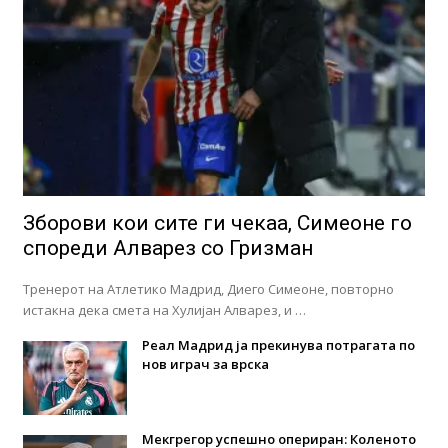
Зборови кои сите ги чекаа, Симеоне го
спореди Алварез со Гризман
Тренерот на Атлетико Мадрид, Диего Симеоне, повторно
истакна дека смета на Хулијан Алварез, и …
Реал Мадрид ја прекинува потрагата по
нов играч за врска
Мекгрегор успешно опериран: Коленото