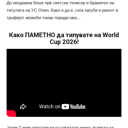
До неодамна беше прв светски тенисер и бранител на
титулата на УС Опен. Како и да е, сега загуби и рангот и
трофејот, можеби токму поради ова…
Како ПАМЕТНО да типувате на World
Cup 2026!
Јаник Синер мајсторски ги совладал многу аспекти од