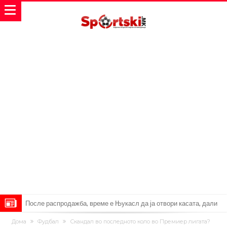
Ова што се случи на другиот крај од планетата најдобро покажува
кој е и што е Лука Модриќ
Феран Торес кажал “да” на Пари Сен Жермен
Дома
Фудбал
Скандал во последното коло во Премиер лигата?