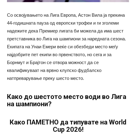
Со освојувањето на Лига Европа, Астон Вила ја прекина
44-годишната пауза од европски трофеи и ги зголеми
надежите дека Премиер лигата би можела да има шест
претставника во Лига на шампиони за наредната сезона.
Екипата на Унаи Емери веќе си обезбеди место меѓу
најдобрите пет екипи во првенството, но сега и за
Борнмут и Брајтон се отвора можност да се
квалификуваат на врвно клупско фудбалско
натпреварување преку шесто место.
Како до шестото место води во Лига
на шампиони?
Како ПАМЕТНО да типувате на World
Cup 2026!