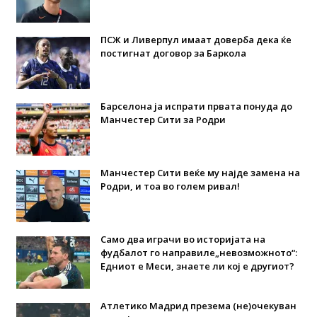
ПСЖ и Ливерпул имаат доверба дека ќе
постигнат договор за Баркола
Барселона ја испрати првата понуда до
Манчестер Сити за Родри
Манчестер Сити веќе му најде замена на
Родри, и тоа во голем ривал!
Само два играчи во историјата на
фудбалот го направиле„невозможното“:
Едниот е Меси, знаете ли кој е другиот?
Атлетико Мадрид презема (не)очекуван