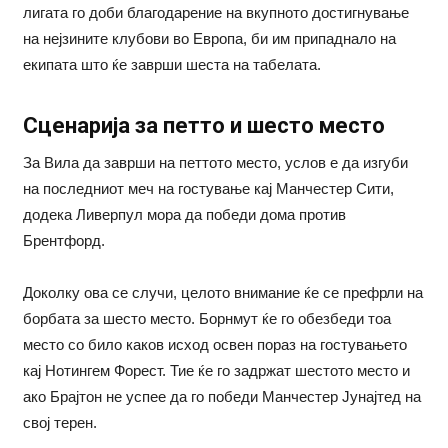
лигата го доби благодарение на вкупното достигнување
на нејзините клубови во Европа, би им припаднало на
екипата што ќе заврши шеста на табелата.
Сценарија за петто и шесто место
За Вила да заврши на петтото место, услов е да изгуби
на последниот меч на гостување кај Манчестер Сити,
додека Ливерпул мора да победи дома против
Брентфорд.
Доколку ова се случи, целото внимание ќе се префрли на
борбата за шесто место. Борнмут ќе го обезбеди тоа
место со било каков исход освен пораз на гостувањето
кај Нотингем Форест. Тие ќе го задржат шестото место и
ако Брајтон не успее да го победи Манчестер Јунајтед на
свој терен.