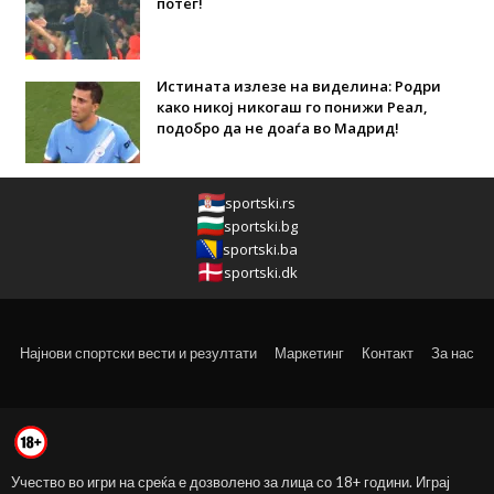
потег!
Истината излезе на виделина: Родри
како никој никогаш го понижи Реал,
подобро да не доаѓа во Мадрид!
sportski.rs
sportski.bg
sportski.ba
sportski.dk
Најнови спортски вести и резултати
Маркетинг
Контакт
За нас
Учество во игри на среќа е дозволено за лица со 18+ години. Играј