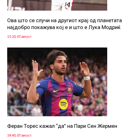
Ова што се случи на другиот крај од планетата
најдобро покажува кој е и што е Лука Модриќ
15:20, 07 август
Феран Торес кажал “да” на Пари Сен Жермен
14:40, 07 август