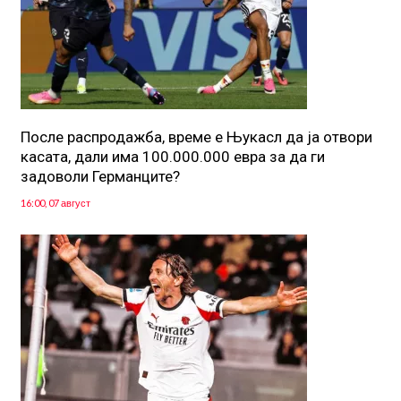
После распродажба, време е Њукасл да ја отвори
касата, дали има 100.000.000 евра за да ги
задоволи Германците?
16:00, 07 август