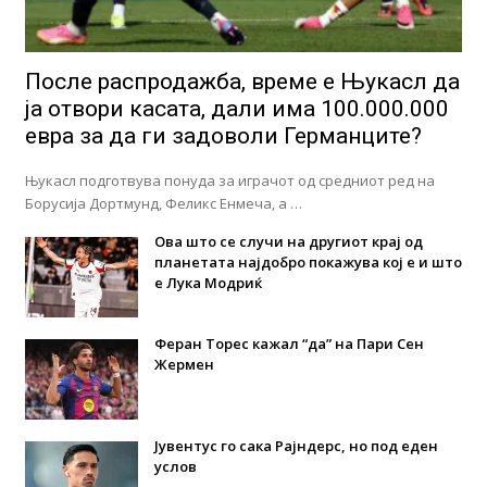
После распродажба, време е Њукасл да
ја отвори касата, дали има 100.000.000
евра за да ги задоволи Германците?
Њукасл подготвува понуда за играчот од средниот ред на
Борусија Дортмунд, Феликс Енмеча, а …
Ова што се случи на другиот крај од
планетата најдобро покажува кој е и што
е Лука Модриќ
Феран Торес кажал “да” на Пари Сен
Жермен
Јувентус го сака Рајндерс, но под еден
услов