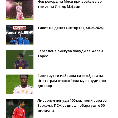
Нов рекорд на Меси при враќање во
тимот на Интер Мајами
Тикет на денот (четврток, 06.08.2026)
Барселона очекува понуди за Феран
Торес
Винисиус ги избриша сите објави на
Инстаграм откако Реал му понуди нов
договор
Ливерпул понуди 100 милиони евра за
Баркола, ПСЖ веднаш побара уште 50
милиони