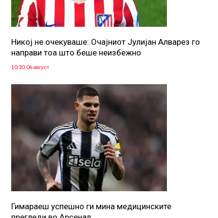
Никој не очекуваше: Очајниот Јулијан Алварез го
направи тоа што беше неизбежно
10:30, 06 август
Гимараеш успешно ги мина медицинските
прегледи во Арсенал