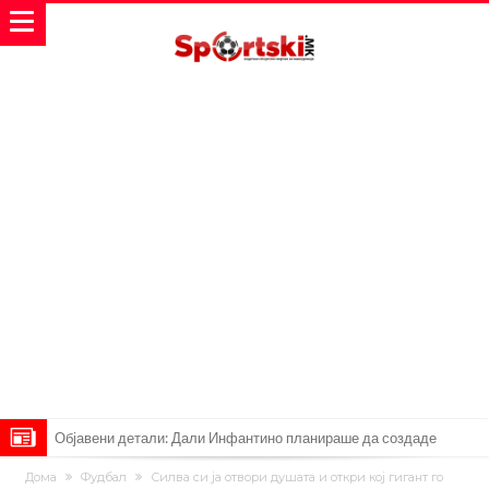
Објавени детали: Дали Инфантино планираше да создаде
Суперлига на ФИФА?
Никој не очекуваше: Очајниот Јулијан Алварез го направи тоа што
Дома
Фудбал
Силва си ја отвори душата и откри кој гигант го