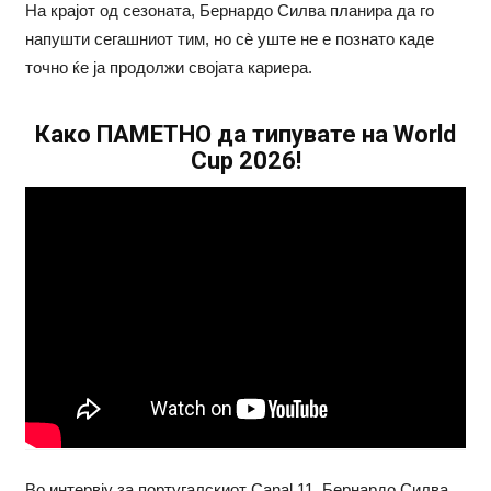
На крајот од сезоната, Бернардо Силва планира да го
напушти сегашниот тим, но сѐ уште не е познато каде
точно ќе ја продолжи својата кариера.
Како ПАМЕТНО да типувате на World
Cup 2026!
Во интервју за португалскиот Canal 11, Бернардо Силва