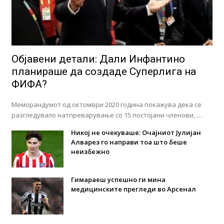
Објавени детали: Дали Инфантино
планираше да создаде Суперлига на
ФИФА?
Меморандумот од октомври 2020 година покажува дека се
разгледувало натпреварување со 15 постојани членови, …
Никој не очекуваше: Очајниот Јулијан
Алварез го направи тоа што беше
неизбежно
Гимараеш успешно ги мина
медицинските прегледи во Арсенал