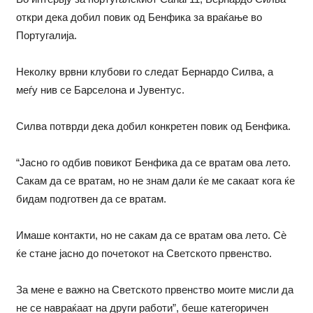
откри дека добил повик од Бенфика за враќање во
Португалија.
Неколку врвни клубови го следат Бернардо Силва, а
меѓу нив се Барселона и Јувентус.
Силва потврди дека добил конкретен повик од Бенфика.
“Јасно го одбив повикот Бенфика да се вратам ова лето.
Сакам да се вратам, но не знам дали ќе ме сакаат кога ќе
бидам подготвен да се вратам.
Имаше контакти, но не сакам да се вратам ова лето. Сѐ
ќе стане јасно до почетокот на Светското првенство.
За мене е важно на Светското првенство моите мисли да
не се навраќаат на други работи”, беше категоричен