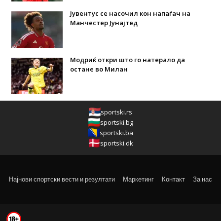
Јувентус се насочил кон напаѓач на
Манчестер Јунајтед
Модриќ откри што го натерало да
остане во Милан
sportski.rs
sportski.bg
sportski.ba
sportski.dk
Најнови спортски вести и резултати
Маркетинг
Контакт
За нас