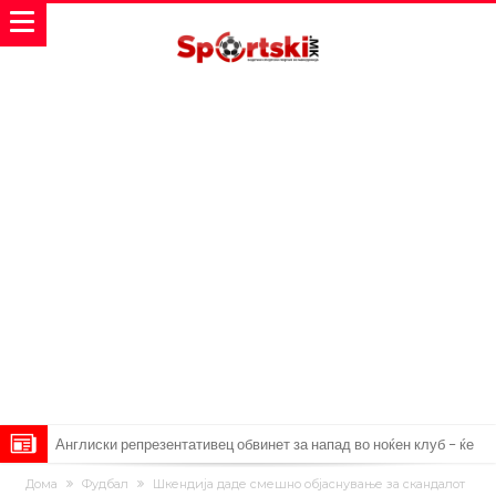
Англиски репрезентативец обвинет за напад во ноќен клуб – ќе
оди на суд!
Дилеми повеќе нема: Познато е кога Родри ќе стане новиот
Дома
Фудбал
Шкендија даде смешно објаснување за скандалот