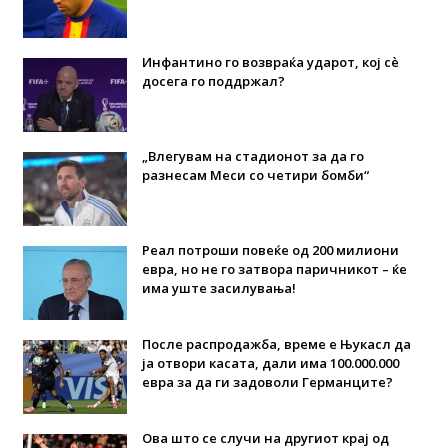
Инфантино го возвраќа ударот, кој сè
досега го поддржал?
„Влегувам на стадионот за да го
разнесам Меси со четири бомби“
Реал потроши повеќе од 200 милиони
евра, но не го затвора паричникот – ќе
има уште засилувања!
После распродажба, време е Њукасл да
ја отвори касата, дали има 100.000.000
евра за да ги задоволи Германците?
Ова што се случи на другиот крај од