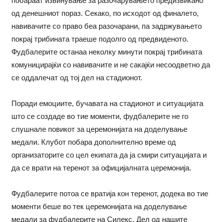
побараат извинување за разочарувањето предизвикано
од денешниот пораз. Секако, по исходот од финалето,
навивачите со право беа разочарани, па задржувањето
покрај трибината траеше подолго од предвиденото.
Фудбалерите останаа неколку минути покрај трибината
комуницирајќи со навивачите и не сакајќи несоодветно да
се оддалечат од тој дел на стадионот.
Поради емоциите, бучавата на стадионот и ситуацијата
што се создаде во тие моменти, фудбалерите не го
слушнале повикот за церемонијата на доделување
медали. Клубот побара дополнително време од
организаторите со цел екипата да ја смири ситуацијата и
да се врати на теренот за официјалната церемонија.
Фудбалерите потоа се вратија кон теренот, додека во тие
моменти беше во тек церемонијата на доделување
медали за фудбалерите на Силекс. Дел од нашите