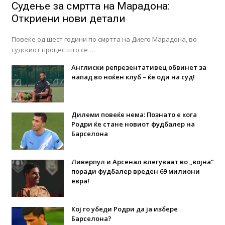
Судење за смртта на Марадона:
Откриени нови детали
Повеќе од шест години по смртта на Диего Марадона, во
судскиот процес што се …
Англиски репрезентативец обвинет за
напад во ноќен клуб – ќе оди на суд!
Дилеми повеќе нема: Познато е кога
Родри ќе стане новиот фудбалер на
Барселона
Ливерпул и Арсенал влегуваат во „војна“
поради фудбалер вреден 69 милиони
евра!
Кој го убеди Родри да ја избере
Барселона?