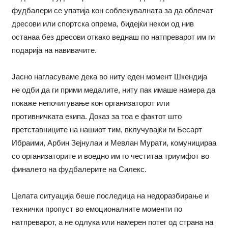
фудбалери се упатија кон соблекувалната за да облечат
дресови или спортска опрема, бидејќи некои од нив
останаа без дресови откако веднаш по натпреварот им ги
подарија на навивачите.
Јасно нагласуваме дека во ниту еден момент Шкендија
не одби да ги прими медалите, ниту пак имаше намера да
покаже непочитување кон организаторот или
противничката екипа. Доказ за тоа е фактот што
претставниците на нашиот тим, вклучувајќи ги Бесарт
Ибраими, Арбин Зејнулаи и Мевлан Мурати, комуницираа
со организаторите и воедно им го честитаа триумфот во
финалето на фудбалерите на Силекс.
Целата ситуација беше последица на недоразбирање и
технички пропуст во емоционалните моменти по
натпреварот, а не одлука или намерен потег од страна на