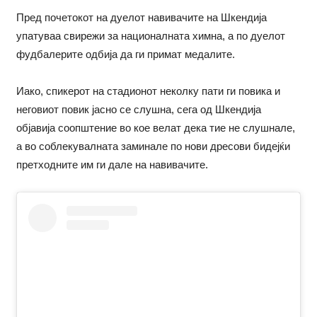
Пред почетокот на дуелот навивачите на Шкендија
упатуваа свирежи за националната химна, а по дуелот
фудбалерите одбија да ги примат медалите.
Иако, спикерот на стадионот неколку пати ги повика и
неговиот повик јасно се слушна, сега од Шкендија
објавија соопштение во кое велат дека тие не слушнале,
а во соблекувалната заминале по нови дресови бидејќи
претходните им ги дале на навивачите.