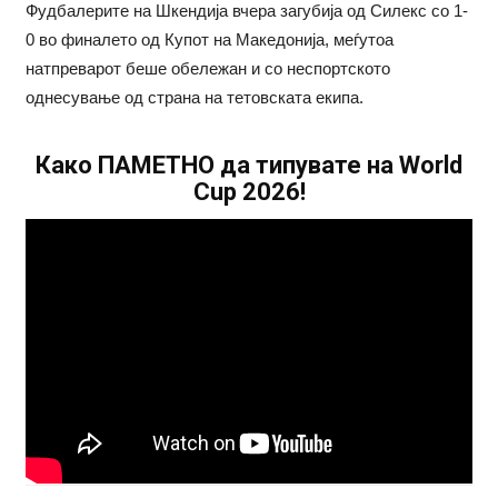
Фудбалерите на Шкендија вчера загубија од Силекс со 1-
0 во финалето од Купот на Македонија, меѓутоа
натпреварот беше обележан и со неспортското
однесување од страна на тетовската екипа.
Како ПАМЕТНО да типувате на World
Cup 2026!