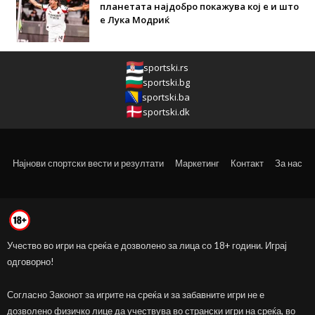
планетата најдобро покажува кој е и што
е Лука Модриќ
sportski.rs
sportski.bg
sportski.ba
sportski.dk
Најнови спортски вести и резултати
Маркетинг
Контакт
За нас
Учество во игри на среќа е дозволено за лица со 18+ години. Играј
одговорно!
Согласно Законот за игрите на среќа и за забавните игри не е
дозволено физичко лице да учествува во странски игри на среќа, во