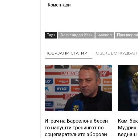
Коментари
Tags
Александар Иcак
њукасл
Премиерли
ПОВРЗАНИ СТАТИИ
ПОВЕЌЕ ВО ФУДБАЛ
Играч на Барселона бесен
Кам-бек
го напушти тренингот по
Мудрик 
срцепарателните зборови
веднаш 