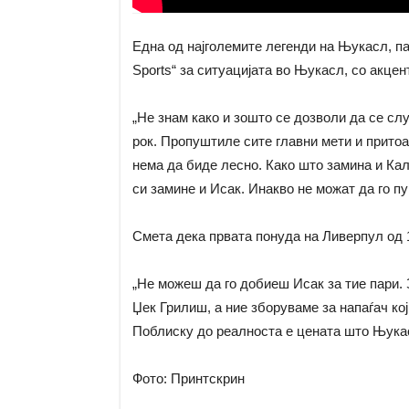
Една од најголемите легенди на Њукасл, па
Sports“ за ситуацијата во Њукасл, со акце
„Не знам како и зошто се дозволи да се сл
рок. Пропуштиле сите главни мети и притоа 
нема да биде лесно. Како што замина и Кал
си замине и Исак. Инакво не можат да го п
Смета дека првата понуда на Ливерпул од 
„Не можеш да го добиеш Исак за тие пари. 
Џек Грилиш, а ние зборуваме за напаѓач кој
Поблиску до реалноста е цената што Њукасл
Фото: Принтскрин