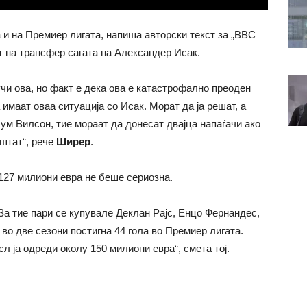
 и на Премиер лигата, напиша авторски текст за „BBC
нт на трансфер сагата на Александер Исак.
учи ова, но факт е дека ова е катастрофално преоден
имаат оваа ситуација со Исак. Морат да ја решат, а
ум Вилсон, тие мораат да донесат двајца напаѓачи ако
уштат“, рече
Ширер
.
127 милиони евра не беше сериозна.
За тие пари се купувале Деклан Рајс, Енцо Фернандес,
 во две сезони постигна 44 гола во Премиер лигата.
 ја одреди околу 150 милиони евра“, смета тој.