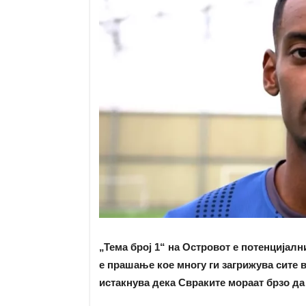
„Тема број 1“ на Островот е потенцијал
е прашање кое многу ги загрижува сите 
истакнува дека Свраките мораат брзо да 