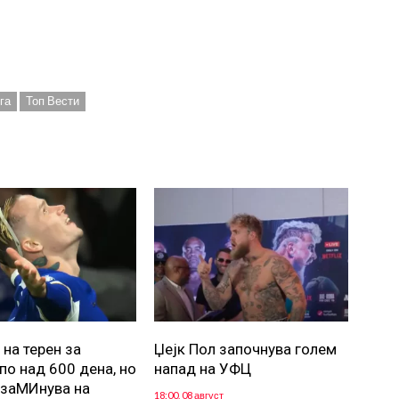
га
Топ Вести
 на терен за
Џејк Пол започнува голем
по над 600 дена, но
напад на УФЦ
заМИнува на
18:00, 08 август