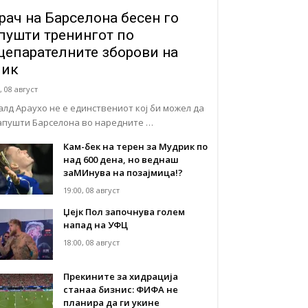
рач на Барселона бесен го
пушти тренингот по
цепарателните зборови на
лик
, 08 август
алд Араухо не е единствениот кој би можел да
напушти Барселона во наредните …
Кам-бек на терен за Мудрик по
над 600 дена, но веднаш
заМИнува на позајмица!?
19:00, 08 август
Џејк Пол започнува голем
напад на УФЦ
18:00, 08 август
Прекините за хидрација
станаа бизнис: ФИФА не
планира да ги укине