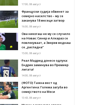
17:00, 08 август
Француски судија обвинет за
семејно насилство – му се
заканува 18 месеци затвор
16:00, 08 август
Ова никогаш не му се случило
на Новак: Синер и Алкараз се
повлекуваат, а Зверев веднаш
се „распадна“
15:00, 08 август
Реал Мадрид донесе одлука:
Eндрик заминува во Премиер
лигата!
14:00, 08 август
(ФОТО) Тажна вест од
Аргентина: Голема загуба во
семејството на Меси
13:43, 08 август
Мурињо воведува строга