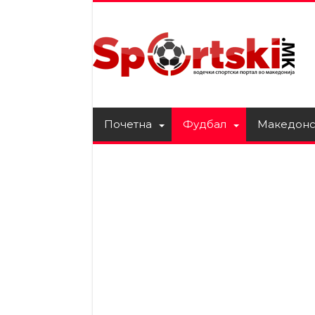
Почетна
Фудбал
Македонс