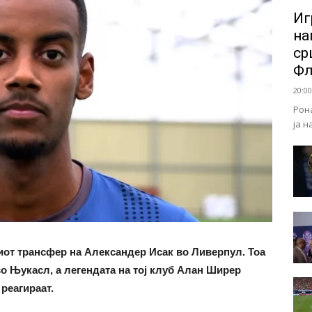
Иг
на
ср
Ф
20:00
Рон
ја 
ниот трансфер на Александер Исак во Ливерпул. Тоа
во Њукасл, а легендата на тој клуб Алан Ширер
реагираат.