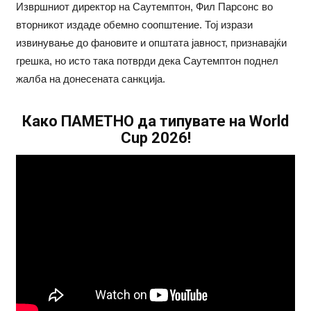
Извршниот директор на Саутемптон, Фил Парсонс во
вторникот издаде обемно соопштение. Тој изрази
извинување до фановите и општата јавност, признавајќи
грешка, но исто така потврди дека Саутемптон поднел
жалба на донесената санкција.
Како ПАМЕТНО да типувате на World
Cup 2026!