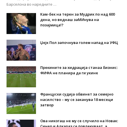
Барселона во наредните …
Кам-бек на терен за Мудрик по над 600
дена, но веднаш заМИнува на
позајмица!?
Џејк Пол започнува голем напад на УФЦ
Прекините за хидрација станаа бизнис:
ФИФА не планира да ги укине
Француски судија обвинет за семејно
насилство – му се заканува 18 месеци
затвор
Ова никогаш не му се случило на Новак:
Синер и Алкараз се повлекуваат, а