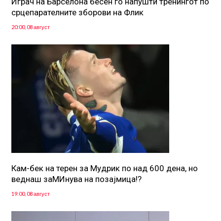
Играч на Барселона бесен го напушти тренингот по
срцепарателните зборови на Флик
20:00, 08 август
Кам-бек на терен за Мудрик по над 600 дена, но
веднаш заМИнува на позајмица!?
19:00, 08 август