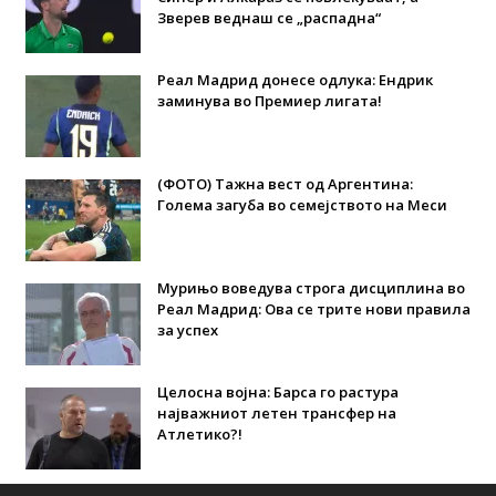
Зверев веднаш се „распадна“
Реал Мадрид донесе одлука: Eндрик
заминува во Премиер лигата!
(ФОТО) Тажна вест од Аргентина:
Голема загуба во семејството на Меси
Мурињо воведува строга дисциплина во
Реал Мадрид: Ова се трите нови правила
за успех
Целосна војна: Барса го растура
најважниот летен трансфер на
Атлетико?!