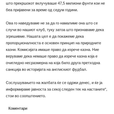
што прекршокот вклучуваше 47,5 милиони фунти кои не
беа пријавени за време од седум години.
Ова го наведуваме не за да го намалиме она што се
случи во нашиот клуб, туку затоа што признаваме дека
згрешивме. Нашата цел е да покажеме дека
пропорционалноста е основен принцип на природните
казни. Комисијата имаше право да изрече казна. Ние
веруваме дека немаше право да изрече казна која е
очигледно несразмерна на која било друга претходна
санкција во историјата на англискиот фудбал.
Сослушувањето на жалбата ќе се одржи денес, и ќе ја
информираме јавноста за секој следен тек на настаните“,
стои во соопштението.
Коментари