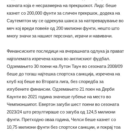
казната која е несразмерна на прекршокот. Лидс беше
казнет со 200,000 фунти за сличен прекршок, додека на
Саутемптон му се одрекува шанса за натпреварување во
меч кој вреди повеќе од 200 милиони фунти, нешто што
многу значи за нашиот персонал, играчи и навивачи.
Финансиските последици на вчерашната одлука ја прават
најголемата изречена казна во англискиот фудбал.
Одземањето 30 поени на Лутон Таун во сезоната 2008/09
беше до тогаш најтешка спортска санкција, изречена на
клуб кој беше во Втората лига, без споредба за
изгубените финансии. Одземањето 21 поен на Дерби
Каунти во 2021 година значеше губење на место во
Чемпионшипот. Евертон загуби шест поени во сезоната
2023/24 што резултираше со загуба од 124,5 милиони
фунти. Претходно оваа година, Челси беше казнет со
10,75 милиони фунти без спортски санкции, и покрај тоа