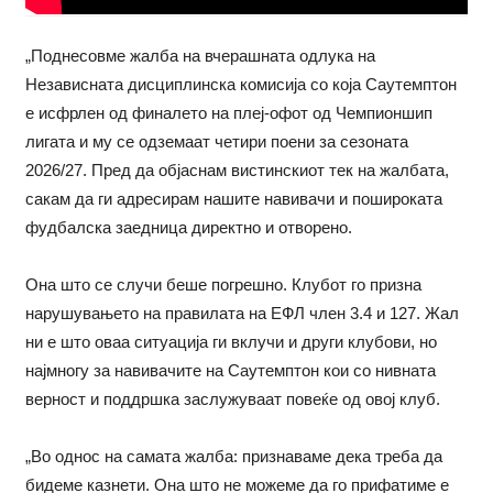
„Поднесовме жалба на вчерашната одлука на
Независната дисциплинска комисија со која Саутемптон
е исфрлен од финалето на плеј-офот од Чемпионшип
лигата и му се одземаат четири поени за сезоната
2026/27. Пред да објаснам вистинскиот тек на жалбата,
сакам да ги адресирам нашите навивачи и пошироката
фудбалска заедница директно и отворено.
Она што се случи беше погрешно. Клубот го призна
нарушувањето на правилата на ЕФЛ член 3.4 и 127. Жал
ни е што оваа ситуација ги вклучи и други клубови, но
најмногу за навивачите на Саутемптон кои со нивната
верност и поддршка заслужуваат повеќе од овој клуб.
„Во однос на самата жалба: признаваме дека треба да
бидеме казнети. Она што не можеме да го прифатиме е