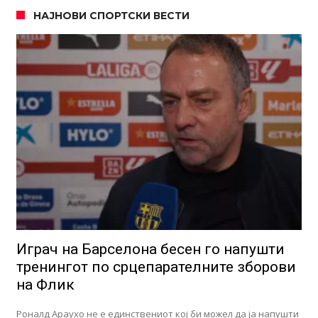
НАЈНОВИ СПОРТСКИ ВЕСТИ
Играч на Барселона бесен го напушти
тренингот по срцепарателните зборови
на Флик
Роналд Араухо не е единствениот кој би можел да ја напушти