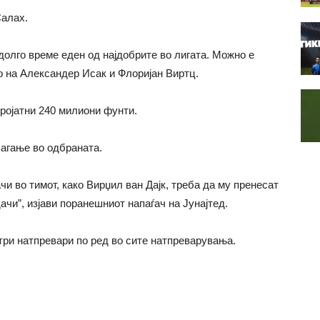
Салах.
 долго време еден од најдобрите во лигата. Можно е
о на Александер Исак и Флоријан Виртц.
ројатни 240 милиони фунти.
агање во одбраната.
и во тимот, како Вирџил ван Дајк, треба да му пренесат
ачи”, изјави поранешниот напаѓач на Јунајтед.
 три натпревари по ред во сите натпреварувања.