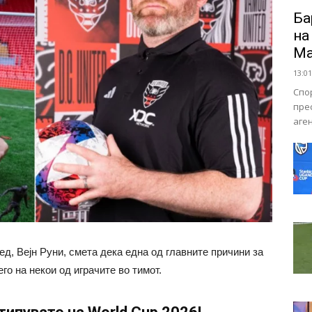
Ба
на
Ма
13:01
Спо
пре
аге
д, Вејн Руни, смета дека една од главните причини за
о на некои од играчите во тимот.