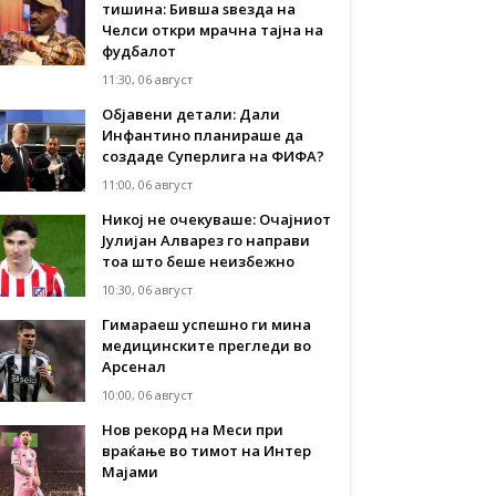
тишина: Бивша ѕвезда на
Челси откри мрачна тајна на
фудбалот
11:30, 06 август
Објавени детали: Дали
Инфантино планираше да
создаде Суперлига на ФИФА?
11:00, 06 август
Никој не очекуваше: Очајниот
Јулијан Алварез го направи
тоа што беше неизбежно
10:30, 06 август
Гимараеш успешно ги мина
медицинските прегледи во
Арсенал
10:00, 06 август
Нов рекорд на Меси при
враќање во тимот на Интер
Мајами