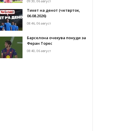
09:30, 06 август
Тикет на денот (четврток,
06.08.2026)
08:46, 06 август
Барселона очекува понуди за
Феран Торес
08:40, 06 август