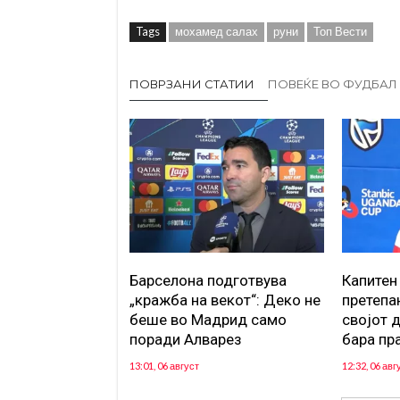
Tags
мохамед салах
руни
Топ Вести
ПОВРЗАНИ СТАТИИ
ПОВЕЌЕ ВО ФУДБАЛ
Барселона подготвува
Капитен
„кражба на векот“: Деко не
претепа
беше во Мадрид само
својот 
поради Алварез
бара пр
13:01, 06 август
12:32, 06 авг