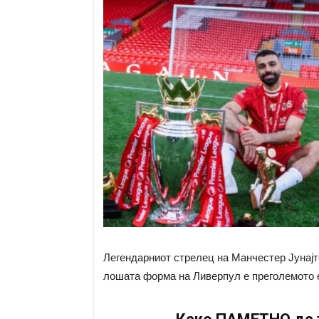
Легендарниот стрелец на Манчестер Јунајте
лошата форма на Ливерпул е преголемото ег