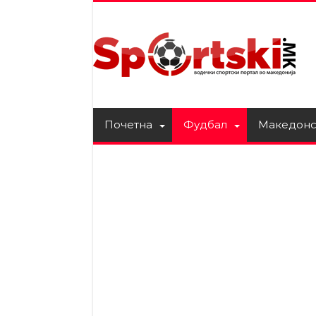
Почетна
Фудбал
Македонс