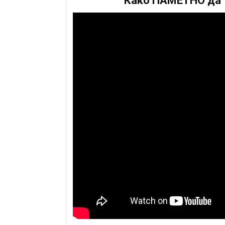
Како ПАМЕТНО да т