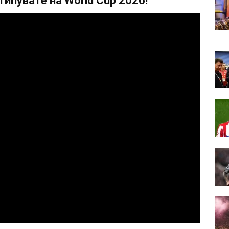
ипувате на World Cup 2026!