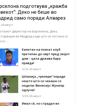
рселона подготвува „кражба
 векот“: Деко не беше во
дрид само поради Алварез
, 06 август
ртскиот директор на Барселона, Деко,
стојуваше во Мадрид каде што се состана со
нтот …
Капитен на познат клуб
претепан до смрт пред својот
дом – цела држава бара
правда!
12:32, 06 август
Шпанија „трепери“ поради
нешто што се чекаше со
недели: Винисиус Жуниор
одлучи!
12:05, 06 август
Имал сè, но страдал во