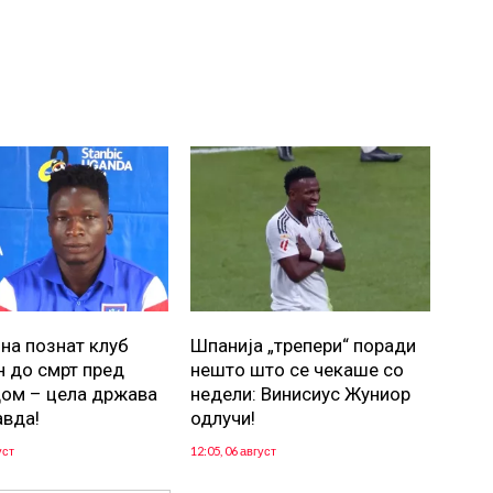
 на познат клуб
Шпанија „трепери“ поради
н до смрт пред
нешто што се чекаше со
дом – цела држава
недели: Винисиус Жуниор
авда!
одлучи!
уст
12:05, 06 август