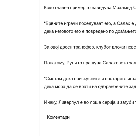
Како главен пример го наведува Мохамед 
“Врвните играчи поседуваат его, а Салах е
дека неговото его е повредено по доаѓањет
За овој двоен трансфер, клубот вложи неве
Понатаму, Руни го прашува Салаховото зал
“Сметам дека поискусните и постарите играч
дека мора да се врати на одбранбените зад
Инаку, Ливерпул е во лоша серија и загуби
Коментари