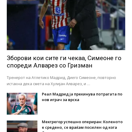
Зборови кои сите ги чекаа, Симеоне го
спореди Алварез со Гризман
Тренерот на Атлетико Мадрид, Диего Симеоне, повторно
истакна дека смета на Хулијан Алварез, и …
Реал Мадрид ја прекинува потрагата по
нов играч за врска
Мекгрегор успешно опериран: Коленото
е средено, се враќам посилен од кога