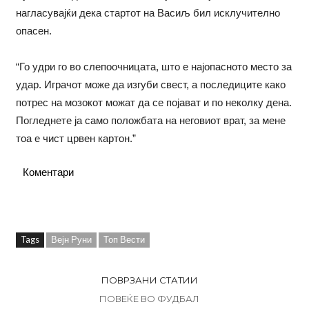
нагласувајќи дека стартот на Васиљ бил исклучително
опасен.
“Го удри го во слепоочницата, што е најопасното место за
удар. Играчот може да изгуби свест, а последиците како
потрес на мозокот можат да се појават и по неколку дена.
Погледнете ја само положбата на неговиот врат, за мене
тоа е чист црвен картон.”
Коментари
Tags
Вејн Руни
Топ Вести
ПОВРЗАНИ СТАТИИ
ПОВЕЌЕ ВО ФУДБАЛ