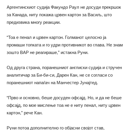
Аргентинскиот судија Факундо Раул не досуди прекршок
за Канада, ниту покажа црвен картон за Васиљ, што
предизвика многу реакции.
“Тоа е пенал и црвен картон. Голманот целосно ја
промаши топката и го удри противникот во глава. Не знам
зошто ВАР не реагираше,” истакна Руни.
Од друга страна, поранешниот англиски судија и стручен
аналитичар за Би-би-си, Дарен Кан, не се согласи со
поранешниот напаѓач на Манчестер Јунајтед.
“Прво и основно, беше досуден офсајд. Но, и да не беше
офсајд, по мое мислење тоа не е ниту пенал, ниту црвен
картон,” рече Кан.
Руни потоа дополнително го објасни својот став,