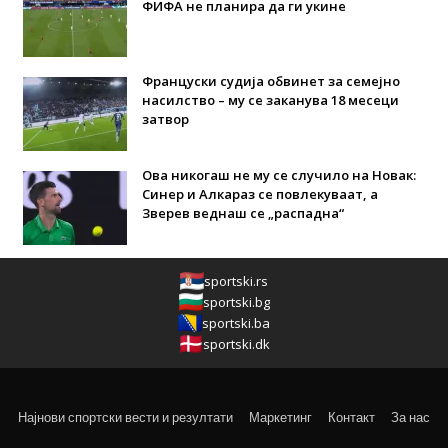
ФИФА не планира да ги укине
Француски судија обвинет за семејно
насилство – му се заканува 18 месеци
затвор
Ова никогаш не му се случило на Новак:
Синер и Алкараз се повлекуваат, а
Зверев веднаш се „распадна“
sportski.rs
sportski.bg
sportski.ba
sportski.dk
Најнови спортски вести и резултати
Маркетинг
Контакт
За нас