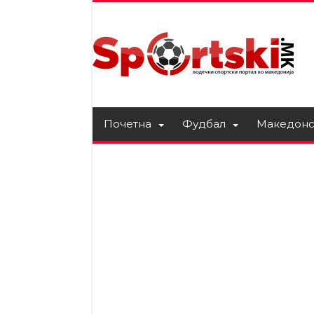
Почетна
Фудбал
Македонс