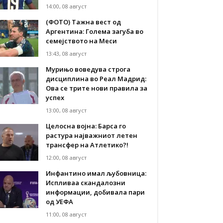
14:00, 08 август
(ФОТО) Тажна вест од
Аргентина: Голема загуба во
семејството на Меси
13:43, 08 август
Мурињо воведува строга
дисциплина во Реал Мадрид:
Ова се трите нови правила за
успех
13:00, 08 август
Целосна војна: Барса го
растура најважниот летен
трансфер на Атлетико?!
12:00, 08 август
Инфантино имал љубовница:
Испливаа скандалозни
информации, добивала пари
од УЕФА
11:00, 08 август