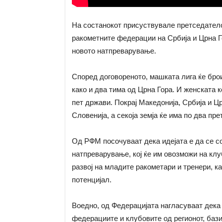
На состанокот присуствувале претседател
ракометните федерации на Србија и Црна Го
новото натпреварување.
Според договореното, машката лига ќе брои
како и два тима од Црна Гора. И женската 
пет држави. Покрај Македонија, Србија и Цр
Словенија, а секоја земја ќе има по два пре
Од РФМ посочуваат дека идејата е да се с
натпреварување, кој ќе им овозможи на кл
развој на младите ракометари и тренери, к
потенцијал.
Воедно, од Федерацијата нагласуваат дека 
федерациите и клубовите од регионот, бази