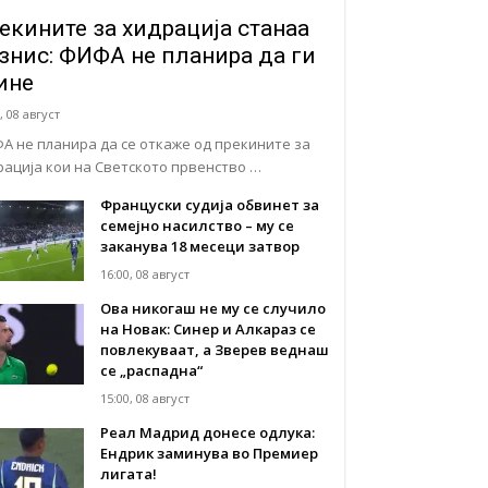
екините за хидрација станаа
знис: ФИФА не планира да ги
ине
, 08 август
А не планира да се откаже од прекините за
рација кои на Светското првенство …
Француски судија обвинет за
семејно насилство – му се
заканува 18 месеци затвор
16:00, 08 август
Ова никогаш не му се случило
на Новак: Синер и Алкараз се
повлекуваат, а Зверев веднаш
се „распадна“
15:00, 08 август
Реал Мадрид донесе одлука:
Eндрик заминува во Премиер
лигата!