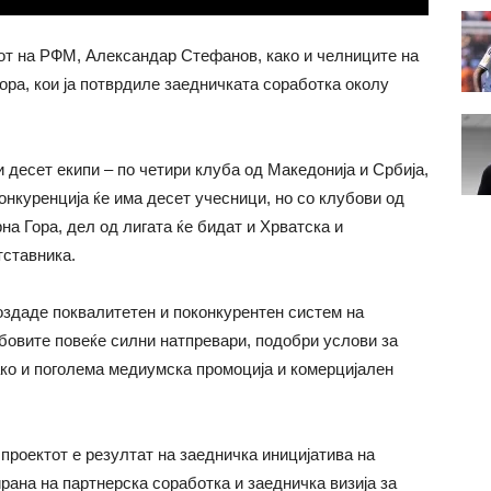
от на РФМ, Александар Стефанов, како и челниците на
ра, кои ја потврдиле заедничката соработка околу
 десет екипи – по четири клуба од Македонија и Србија,
конкуренција ќе има десет учесници, но со клубови од
на Гора, дел од лигата ќе бидат и Хрватска и
тставника.
оздаде поквалитетен и поконкурентен систем на
убовите повеќе силни натпревари, подобри услови за
ако и поголема медиумска промоција и комерцијален
проектот е резултат на заедничка иницијатива на
рана на партнерска соработка и заедничка визија за