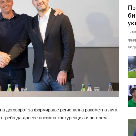
Пр
би
ук
17:00
ФИФ
хид
на договорот за формирање регионална ракометна лига
о треба да донесе посилна конкуренција и поголем