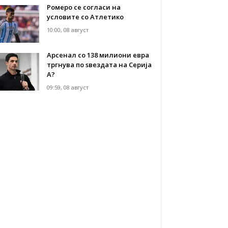
Ромеро се согласи на
условите со Атлетико
10:00, 08 август
Арсенал со 138 милиони евра
тргнува по ѕвездата на Серија
А?
09:59, 08 август