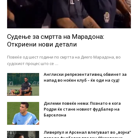
Судење за смртта на Марадона:
Откриени нови детали
Повеќе од шест години по смртта на Диего Марадона, во
судскиот процес што се …
Англиски репрезентативец обвинет за
напад во ноќен клуб – ќе оди на суд!
Дилеми повеќе нема: Познато е кога
Родри ќе стане новиот фудбалер на
Барселона
Ливерпул и Арсенал влегуваат во „војна“