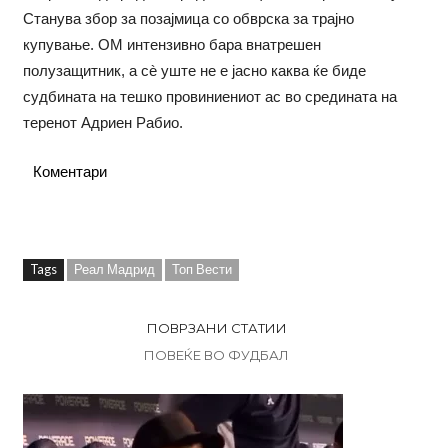
Станува збор за позајмица со обврска за трајно
купување. ОМ интензивно бара внатрешен
полузащитник, а сè уште не е јасно каква ќе биде
судбината на тешко провиниениот ас во средината на
теренот Адриен Рабио.
Коментари
Tags
Реал Мадрид
Топ Вести
ПОВРЗАНИ СТАТИИ
ПОВЕЌЕ ВО ФУДБАЛ