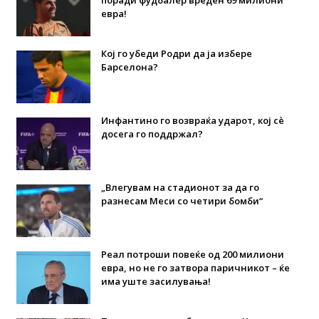
поради фудбалер вреден 69 милиони
евра!
Кој го убеди Родри да ја избере
Барселона?
Инфантино го возвраќа ударот, кој сè
досега го поддржал?
„Влегувам на стадионот за да го
разнесам Меси со четири бомби“
Реал потроши повеќе од 200 милиони
евра, но не го затвора паричникот – ќе
има уште засилувања!