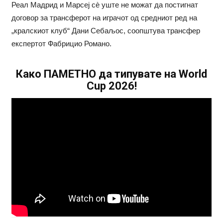
Реал Мадрид и Марсеј сè уште не можат да постигнат
договор за трансферот на играчот од средниот ред на
„кралскиот клуб“ Дани Себаљос, соопштува трансфер
експертот Фабрицио Романо.
Како ПАМЕТНО да типувате на World
Cup 2026!