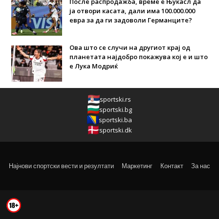
После распродажба, време е Њукасл да
ја отвори касата, дали има 100.000.000
евра за да ги задоволи Германците?
Ова што се случи на другиот крај од
планетата најдобро покажува кој е и што
е Лука Модриќ
sportski.rs
sportski.bg
sportski.ba
sportski.dk
Најнови спортски вести и резултати
Маркетинг
Контакт
За нас