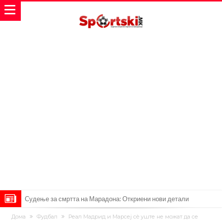
Дилеми повеќе нема: Познато е кога Родри ќе стане новиот
Дома
Фудбал
Реал Мадрид и Марсеј сè уште не можат да се