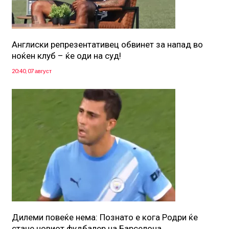
Англиски репрезентативец обвинет за напад во
ноќен клуб – ќе оди на суд!
20:40, 07 август
Дилеми повеќе нема: Познато е кога Родри ќе
стане новиот фудбалер на Барселона