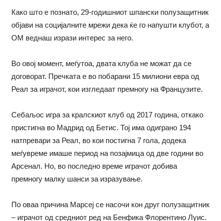
Како што е познато, 29-годишниот шпански полузащитник
објави на социјалните мрежи дека ќе го напушти клубот, а
ОМ веднаш изрази интерес за него.
Во овој момент, меѓутоа, двата клуба не можат да се
договорат. Пречката е во побарани 15 милиони евра од
Реал за играчот, кои изгледаат премногу на Французите.
Себаљос игра за кралскиот клуб од 2017 година, откако
пристигна во Мадрид од Бетис. Тој има одиграно 194
натпревари за Реал, во кои постигна 7 гола, додека
меѓувреме имаше период на позајмица од две години во
Арсенал. Но, во последно време играчот добива
премногу малку шанси за изразување.
По оваа причина Марсеј се насочи кон друг полузащитник
– играчот од средниот ред на Бенфика Флорентино Луис.