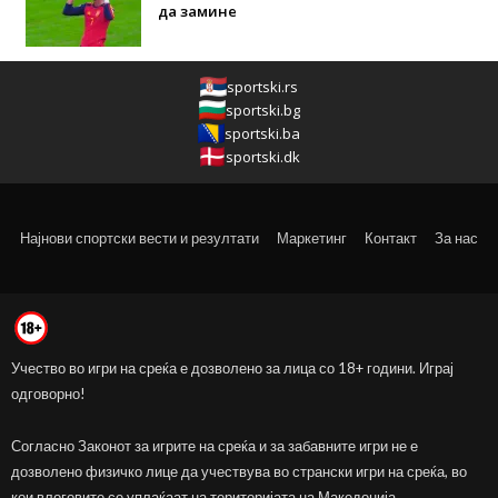
да замине
sportski.rs
sportski.bg
sportski.ba
sportski.dk
Најнови спортски вести и резултати
Маркетинг
Контакт
За нас
Учество во игри на среќа е дозволено за лица со 18+ години. Играј
одговорно!
Согласно Законот за игрите на среќа и за забавните игри не е
дозволено физичко лице да учествува во странски игри на среќа, во
кои влоговите се уплаќаат на територијата на Македонија.