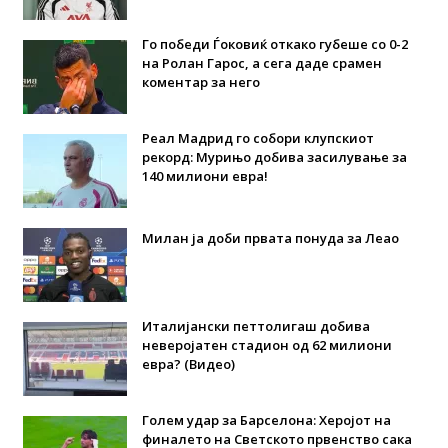
Го победи Ѓоковиќ откако губеше со 0-2
на Ролан Гарос, а сега даде срамен
коментар за него
Реал Мадрид го собори клупскиот
рекорд: Мурињо добива засилување за
140 милиони евра!
Милан ја доби првата понуда за Леао
Италијански петтолигаш добива
неверојатен стадион од 62 милиони
евра? (Видео)
Голем удар за Барселона: Херојот на
финалето на Светското првенство сака