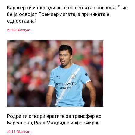
Карагер ги изненади сите со својата прогноза: “Тие
ќе ја освојат Премиер лигата, а причината е
едноставна”
21:40, 06 август
Родри ги отвори вратите за трансфер во
Барселона, Реал Мадрид е информиран
21:15, 06 август