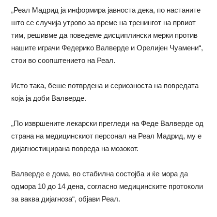
„Реал Мадрид ја информира јавноста дека, по настаните
што се случија утрово за време на тренингот на првиот
тим, решивме да поведеме дисциплински мерки против
нашите играчи Федерико Валверде и Орелијен Чуамени“,
стои во соопштението на Реал.
Исто така, беше потврдена и сериозноста на повредата
која ја доби Валверде.
„По извршените лекарски прегледи на Феде Валверде од
страна на медицинскиот персонал на Реал Мадрид, му е
дијагностицирана повреда на мозокот.
Валверде е дома, во стабилна состојба и ќе мора да
одмора 10 до 14 дена, согласно медицинските протоколи
за ваква дијагноза“, објави Реал.