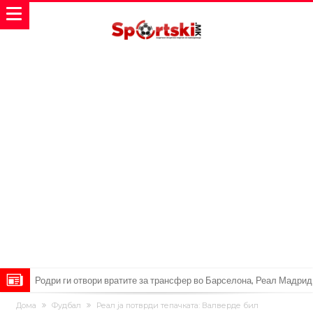
Родри ги отвори вратите за трансфер во Барселона, Реал Мадрид
е информиран
Крај на сагата: Винисиус останува во Реал Мадрид до 2032
Дома
Фудбал
Реал ја потврди тепачката: Валверде бил