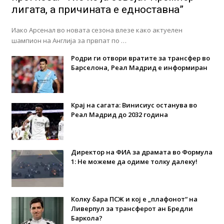
лигата, а причината е едноставна”
Иако Арсенал во новата сезона влезе како актуелен
шампион на Англија за првпат по …
Родри ги отвори вратите за трансфер во
Барселона, Реал Мадрид е информиран
Крај на сагата: Винисиус останува во
Реал Мадрид до 2032 година
Директор на ФИА за драмата во Формула
1: Не можеме да одиме толку далеку!
Колку бара ПСЖ и кој е „плафонот“ на
Ливерпул за трансферот ан Бредли
Баркола?