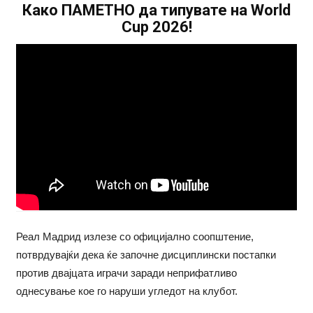
Како ПАМЕТНО да типувате на World
Cup 2026!
Реал Мадрид излезе со официјално соопштение,
потврдувајќи дека ќе започне дисциплински постапки
против двајцата играчи заради неприфатливо
однесување кое го наруши угледот на клубот.