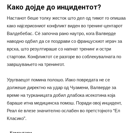
Како дојде до инцидентот?
Настанот беше толку жесток што дел од тимот го опишаа
како најсериозниот конфликт виден во тренинг-центарот
Валдебебас. Сè започна рано наутро, кога Валверде
наводно одбил да се поздрави со францускиот играч за
врска, што резултираше со напнат тренинг и остри
стартови. Конфликтот се разгоре во соблекувалната по
завршувањето на тренингот.
Уругваецот помина полошо. Иако повредата не се
должеше директно на удар од Чуамени, Валверде за
време на турканицата добил длабока исекотина која
бараше итна медицинска помош. Поради овој инцидент,
Реал ќе влезе значително ослабен во претстојното “Ел
Класико”.
Коментари