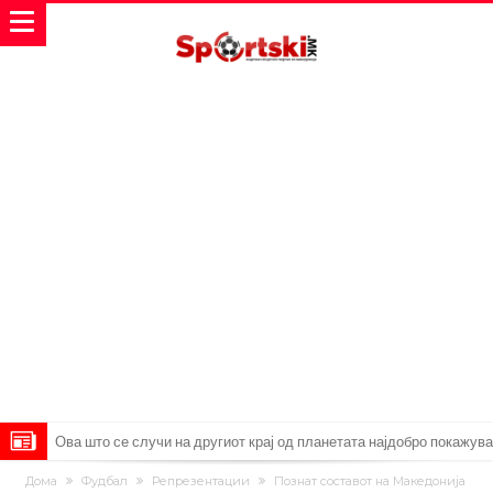
Феран Торес кажал “да” на Пари Сен Жермен
Јувентус го сака Рајндерс, но под еден услов
Дома
Фудбал
Репрезентации
Познат составот на Македонија