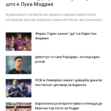
што е Лука Модриќ
Фудбалерите на Милан во средата одиграа пријателски
натпревар против градскиот ривал Интер во австралискиот
…
Феран Торес кажал “да” на Пари Сен
Жермен
Јувентус го сака Рајндерс, но под еден
услов
ПСЖ и Ливерпул имаат доверба дека ќе
постигнат договор за Баркола
Барселона ја испрати првата понуда до
Манчестер Сити за Родри