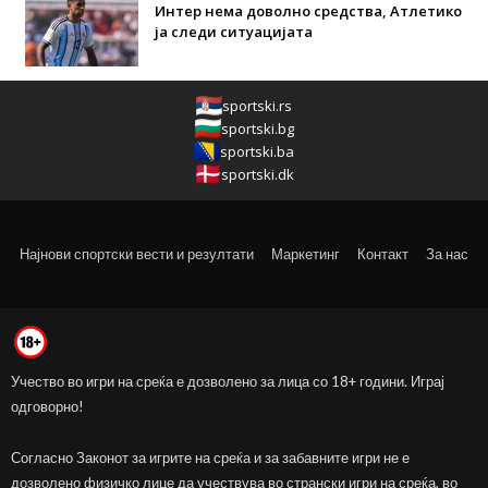
Интер нема доволно средства, Атлетико
ја следи ситуацијата
sportski.rs
sportski.bg
sportski.ba
sportski.dk
Најнови спортски вести и резултати
Маркетинг
Контакт
За нас
Учество во игри на среќа е дозволено за лица со 18+ години. Играј
одговорно!
Согласно Законот за игрите на среќа и за забавните игри не е
дозволено физичко лице да учествува во странски игри на среќа, во