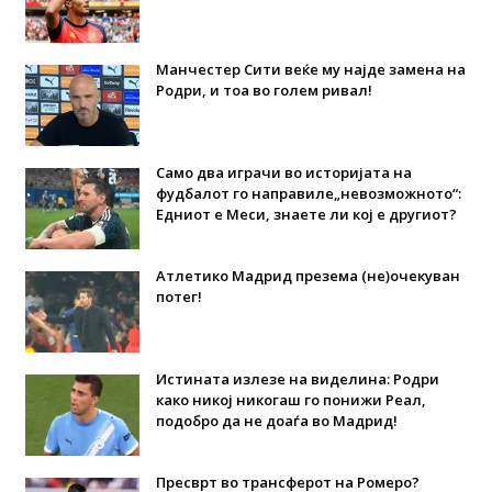
Манчестер Сити веќе му најде замена на
Родри, и тоа во голем ривал!
Само два играчи во историјата на
фудбалот го направиле„невозможното“:
Едниот е Меси, знаете ли кој е другиот?
Атлетико Мадрид презема (не)очекуван
потег!
Истината излезе на виделина: Родри
како никој никогаш го понижи Реал,
подобро да не доаѓа во Мадрид!
Пресврт во трансферот на Ромеро?