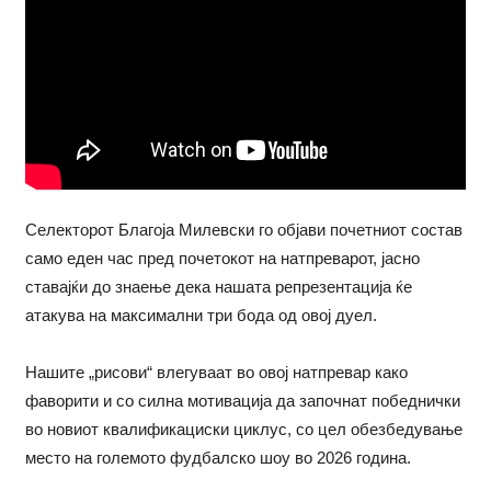
Селекторот Благоја Милевски го објави почетниот состав
само еден час пред почетокот на натпреварот, јасно
ставајќи до знаење дека нашата репрезентација ќе
атакува на максимални три бода од овој дуел.
Нашите „рисови“ влегуваат во овој натпревар како
фаворити и со силна мотивација да започнат победнички
во новиот квалификациски циклус, со цел обезбедување
место на големото фудбалско шоу во 2026 година.