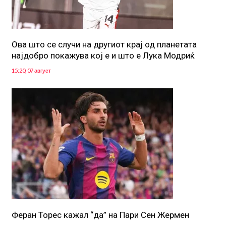
Ова што се случи на другиот крај од планетата
најдобро покажува кој е и што е Лука Модриќ
15:20, 07 август
Феран Торес кажал “да” на Пари Сен Жермен