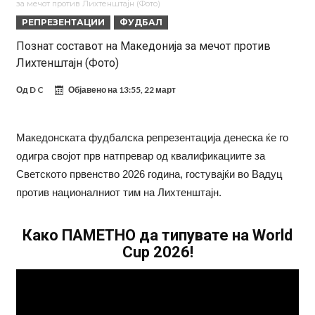
за мечот против Лихтенштајн (Фото)
ПСЖ и Ливерпул имаат доверба дека ќе постигнат договор за
РЕПРЕЗЕНТАЦИИ
ФУДБАЛ
Баркола
Барселона ја испрати првата понуда до Манчестер Сити за Родри
Познат составот на Македонија за мечот против
Лихтенштајн (Фото)
Манчестер Сити веќе му најде замена на Родри, и тоа во голем
ривал!
Само два играчи во историјата на фудбалот го
Од
D C
Објавено на
13:55, 22 март
направиле„невозможното“: Едниот е Меси, знаете ли кој е
Атлетико Мадрид презема (не)очекуван потег!
другиот?
Истината излезе на виделина: Родри како никој никогаш го понижи
Македонската фудбалска репрезентација денеска ќе го
одигра својот прв натпревар од квалификациите за
Реал, подобро да не доаѓа во Мадрид!
Пресврт во трансферот на Ромеро? Интер нема доволно
Светското првенство 2026 година, гостувајќи во Вадуц
средства, Атлетико ја следи ситуацијата
против националниот тим на Лихтенштајн.
Како ПАМЕТНО да типувате на World
Cup 2026!