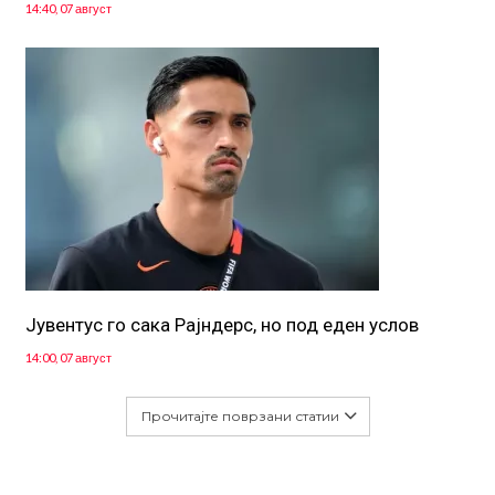
14:40, 07 август
Јувентус го сака Рајндерс, но под еден услов
14:00, 07 август
Прочитајте поврзани статии