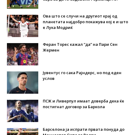
Ова што се случи на другиот крај од
планетата најдобро покажува кој е и што
е Лука Модриќ
Феран Торес кажал “да” на Пари Сен
Жермен
Јувентус го сака Рајндерс, но под еден
услов
ПСЖ и Ливерпул имаат доверба дека ќе
постигнат договор за Баркола
Барселона ја испрати првата понуда до
Манчестер Сити за Родри