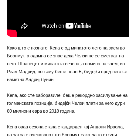
Како што е познато, Кепа е од минатото лето на заем во
Борнмут, а одамна се знае дека Челзи не се сметаат на
него. Шпанецот и минатата сезона ја помина на заем, во
Реал Мадрид, но таму беше план Б, бидејќи пред него се
наметна Андриј Лунин.
Кепа, ако сте заборавиле, беше рекордно засилување на
голманската позиција, бидејќи Челзи плати за него дури
80 милиони евра во 2018 година.
Кепа оваа сезона стана стандарден кај Андони Ираола,
па затоа е очекувано што Борнмут сака да го откупи.