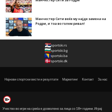
Манчестер Сити веќе му најде замена на
Родри, и тоа во голем ривал!
sportski.rs
sportski.bg
sportski.ba
sportski.dk
Најнови спортски вести и резултати
Маркетинг
Контакт
За нас
Учество во игри на среќа е дозволено за лица со 18+ години. Играј