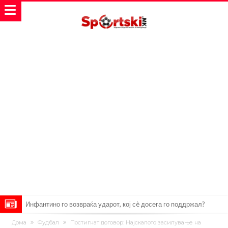
Инфантино го возвраќа ударот, кој сè досега го поддржал?
„Влегувам на стадионот за да го разнесам Меси со четири бомби“
Дома
Фудбал
Постигнат договор: Најскапото засилување на