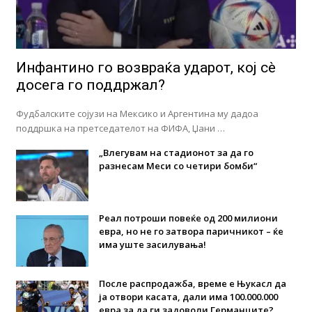
Инфантино го возвраќа ударот, кој сè
досега го поддржал?
Фудбалските сојузи на Мексико и Аргентина му дадоа
поддршка на претседателот на ФИФА, Џани …
„Влегувам на стадионот за да го
разнесам Меси со четири бомби“
Реал потроши повеќе од 200 милиони
евра, но не го затвора паричникот – ќе
има уште засилувања!
После распродажба, време е Њукасл да
ја отвори касата, дали има 100.000.000
евра за да ги задоволи Германците?