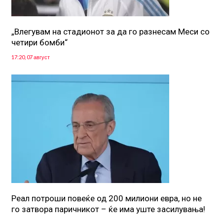
„Влегувам на стадионот за да го разнесам Меси со
четири бомби“
17:20, 07 август
Реал потроши повеќе од 200 милиони евра, но не
го затвора паричникот – ќе има уште засилувања!