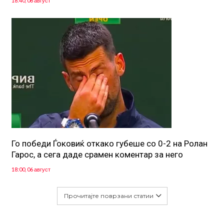
18:40, 06 август
Го победи Ѓоковиќ откако губеше со 0-2 на Ролан
Гарос, а сега даде срамен коментар за него
18:00, 06 август
Прочитајте поврзани статии