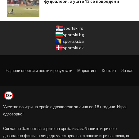
фудбалери, а уште 12 се повредени
sportski.rs
sportski.bg
sportski.ba
sportski.dk
Најнови спортски вести и резултати
Маркетинг
Контакт
За нас
Учество во игри на среќа е дозволено за лица со 18+ години. Играј
одговорно!
Согласно Законот за игрите на среќа и за забавните игри не е
дозволено физичко лице да учествува во странски игри на среќа, во