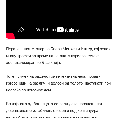
Поранешниот стопер на Баерн Минхен и Интер, кој освои
многу трофеи за време на неговата кариера, сега е
хоспитализиран во Бразилија.
Тој е примен на одделот за интензивна нега, поради
изгореници на различни делови од телото, настанати при
несреќа во неговиот дом.
Во изјавата од болницата се вели дека поранешниот
дефанзивец е „стабилен, свесен и под континуиран
надзор“, што има за цел да ги смири навивачите и