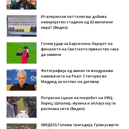
Италијански петтолигаш добива
неверојатен стадион од 62 милиони
евра? (Видео)
Голем удар за Барселона: Херојот на
финалето на Светското првенство сака
да замине
Фотографија од авион ги воодушеви
навивачите на Реал: Стигнува во
Мадрид за потпис на договор
Потресни сцени на погребот на УФЦ-
борец: Шпалир, музика и аплауз кој ги
расплака сите (Видео)
(ВИДЕО) Голема трагедија: Гром усмрти