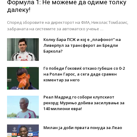
Формула 1: Не можеме да одиме толку
далеку!
Според зборовите на директорот на ФИА, Николас Томбазис,
забраната на системите за автоматско учење …
Колку бара ПСЖ и кој е „плафонот“ на
Ливерпул за трансферот ан Бредли
Баркола?
Го победи Ѓоковиќ откако губеше со 0-2
на Ролан Гарос, а сега даде срамен
коментар за него
Реал Мадрид го собори клупскиот
рекорд: Мурињо добива засилување за
140 милиони евра!
Милан ја доби првата понуда за Леао