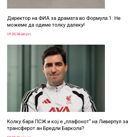
Директор на ФИА за драмата во Формула 1: Не
можеме да одиме толку далеку!
19:20, 06 август
Колку бара ПСЖ и кој е „плафонот“ на Ливерпул за
трансферот ан Бредли Баркола?