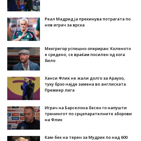
Реал Мадрид ја прекинува потрагата по
нов играч за врска
Мекгрегор успешно опериран: Коленото
е средено, се враќам посилен од кога
било
Ханси Флик не жали долго за Араухо,
туку брзо најде замена во англиската
Премиер лига
Играч на Барселона бесен го напушти
тренингот по срцепарателните зборови
на Флик
Кам-бек на терен за Мудрик по над 600