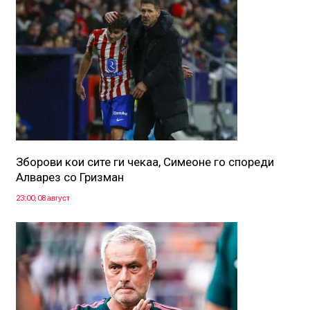
Зборови кои сите ги чекаа, Симеоне го спореди
Алварез со Гризман
23:00, 08 август