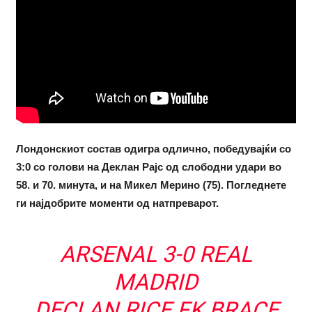
Лондонскиот состав одигра одлично, победувајќи со
3:0 со голови на Деклан Рајс од слободни удари во
58. и 70. минута, и на Микел Мерино (75). Погледнете
ги најдобрите моменти од натпреварот.
ARSENAL 3-0 REAL
MADRID
DECLAN RICE FK BRACE