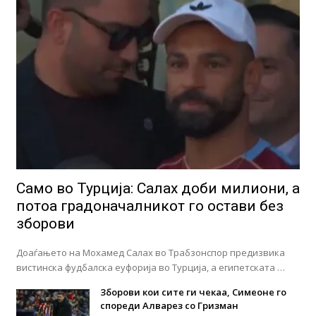
Само во Турција: Салах доби милиони, а
потоа градоначалникот го остави без
зборови
Доаѓањето на Мохамед Салах во Трабзонспор предизвика
вистинска фудбалска еуфорија во Турција, а египетската …
Зборови кои сите ги чекаа, Симеоне го
спореди Алварез со Гризман