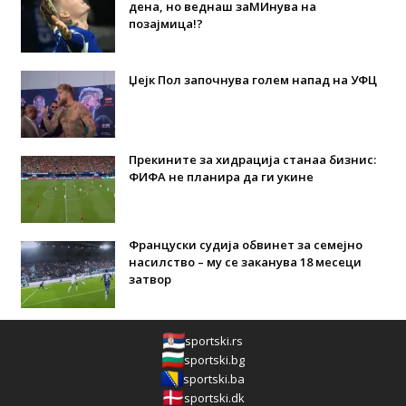
дена, но веднаш заМИнува на
позајмица!?
Џејк Пол започнува голем напад на УФЦ
Прекините за хидрација станаа бизнис:
ФИФА не планира да ги укине
Француски судија обвинет за семејно
насилство – му се заканува 18 месеци
затвор
sportski.rs
sportski.bg
sportski.ba
sportski.dk