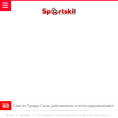
Само во Турција: Салах доби милиони, а потоа градоначалникот
го остави без зборови
Зборови кои сите ги чекаа, Симеоне го спореди Алварез со
Дома
Фудбал
Погледнете ги мајсториите на Деклан Рајс кои го