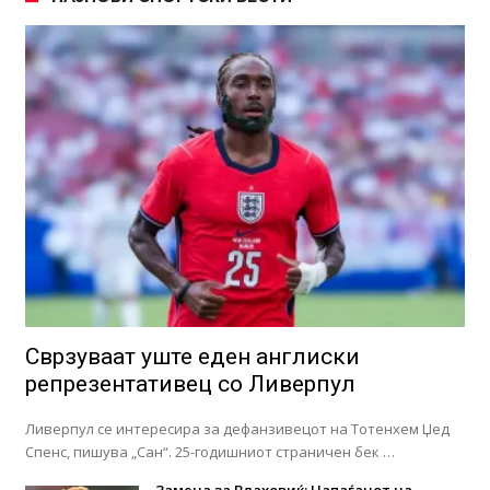
Сврзуваат уште еден англиски
репрезентативец со Ливерпул
Ливерпул се интересира за дефанзивецот на Тотенхем Џед
Спенс, пишува „Сан“. 25-годишниот страничен бек …