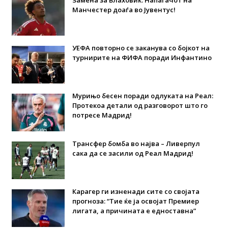
Замена за Влаховиќ: Напаѓачот на
Манчестер доаѓа во Јувентус!
УЕФА повторно се заканува со бојкот на
турнирите на ФИФА поради Инфантино
Мурињо бесен поради одлуката на Реал:
Протекоа детали од разговорот што го
потресе Мадрид!
Трансфер бомба во најва – Ливерпул
сака да се засили од Реал Мадрид!
Карагер ги изненади сите со својата
прогноза: “Тие ќе ја освојат Премиер
лигата, а причината е едноставна”