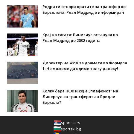
Родри ги отвори вратите за трансфер во
Барселона, Реал Мадрид е информиран
Крај на сагата: Винисиус останува во
Реал Мадрид до 2032 година
Директор на ФИА за драмата во Формула
1: Не можеме да одиме толку далеку!
Колку бара ПСЖ и кој е „плафонот“ на
Ливерпул за трансферот ан Бредли
Баркола?
sportski.rs
sportski.bg