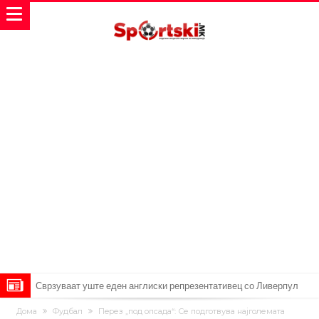
Сврзуваат уште еден англиски репрезентативец со Ливерпул
Замена за Влаховиќ: Напаѓачот на Манчестер доаѓа во Јувентус!
Дома
Фудбал
Пeрез „под опсада“: Се подготвува најголемата