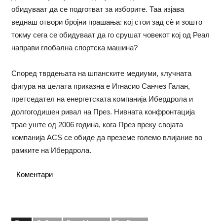
обидуваат да се подготват за изборите. Таа изјава
веднаш отвори бројни прашања: кој стои зад сè и зошто
токму сега се обидуваат да го срушат човекот кој од Реал
направи глобална спортска машина?
Според тврдењата на шпанските медиуми, клучната
фигура на целата приказна е Игнасио Санчез Галан,
претседател на енергетската компанија Ибердрола и
долгогодишен ривал на През. Нивната конфронтација
трае уште од 2006 година, кога През преку својата
компанија ACS се обиде да преземе големо влијание во
рамките на Ибердрола.
Коментари