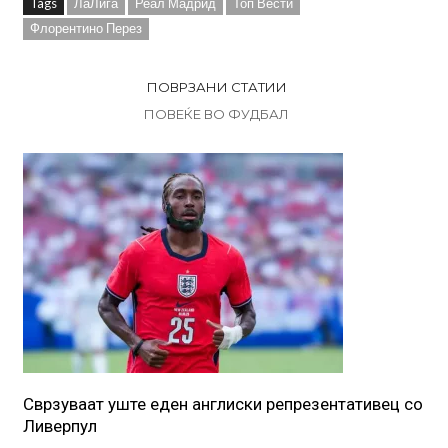
Tags
ЛаЛига
Реал Мадрид
Топ Вести
Флорентино Перез
ПОВРЗАНИ СТАТИИ
ПОВЕЌЕ ВО ФУДБАЛ
Сврзуваат уште еден англиски репрезентативец со
Ливерпул