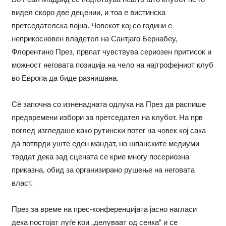
видел скоро две децении, и тоа е вистинска
претседателска војна. Човекот кој со години е
неприкосновен владетел на Сантјаго Бернабеу,
Флорентино През, првпат чувствува сериозен притисок и
можност неговата позиција на чело на најтрофејниот клуб
во Европа да биде разнишана.
Сè започна со изненадната одлука на През да распише
предвремени избори за претседател на клубот. На прв
поглед изгледаше како рутински потег на човек кој сака
да потврди уште еден мандат, но шпанските медиуми
тврдат дека зад сцената се крие многу посериозна
приказна, обид за организирано рушење на неговата
власт.
През за време на прес-конференцијата јасно нагласи
дека постојат луѓе кои „делуваат од сенка“ и се