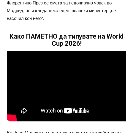
Флорентино През се смета за недопирлив човек во
Мадрид, но изгледа дека еден шпански министер „се
насочил кон него“.
Како ПАМЕТНО да типувате на World
Cup 2026!
Во Реал Мадрид се подготвува нешто што клубот не го